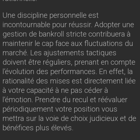
Une discipline personnelle est
incontournable pour réussir. Adopter une
gestion de bankroll stricte contribuera à
maintenir le cap face aux fluctuations du
marché. Les ajustements tactiques
doivent être réguliers, prenant en compte
l’évolution des performances. En effet, la
rationalité des mises est directement liée
à votre capacité à ne pas céder à
l’émotion. Prendre du recul et réévaluer
périodiquement votre position vous
mettra sur la voie de choix judicieux et de
bénéfices plus élevés.