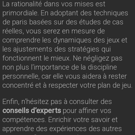
La rationalité dans vos mises est
primordiale. En adoptant des techniques
de paris basées sur des études de cas
réelles, vous serez en mesure de
comprendre les dynamiques des jeux et
les ajustements des stratégies qui
fonctionnent le mieux. Ne négligez pas
non plus l’importance de la discipline
personnelle, car elle vous aidera à rester
concentré et à respecter votre plan de jeu.
Enfin, n’hésitez pas à consulter des
conseils d’experts
pour affiner vos
compétences. Enrichir votre savoir et
apprendre des expériences des autres