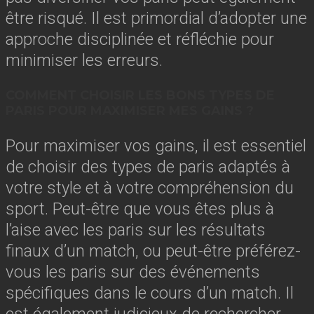
être risqué. Il est primordial d’adopter une
approche disciplinée et réfléchie pour
minimiser les erreurs.
COMMENT CHOISIR LES BONS TYPES DE
PARIS POUR MAXIMISER MES GAINS ?
Pour maximiser vos gains, il est essentiel
de choisir des types de paris adaptés à
votre style et à votre compréhension du
sport. Peut-être que vous êtes plus à
l’aise avec les paris sur les résultats
finaux d’un match, ou peut-être préférez-
vous les paris sur des événements
spécifiques dans le cours d’un match. Il