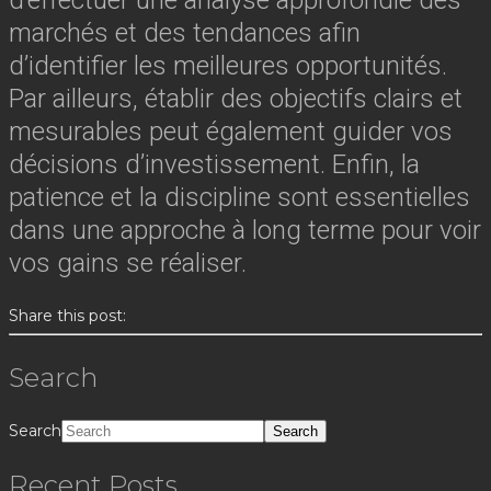
d’effectuer une analyse approfondie des
marchés et des tendances afin
d’identifier les meilleures opportunités.
Par ailleurs, établir des objectifs clairs et
mesurables peut également guider vos
décisions d’investissement. Enfin, la
patience et la discipline sont essentielles
dans une approche à long terme pour voir
vos gains se réaliser.
Share this post:
Search
Search
Recent Posts