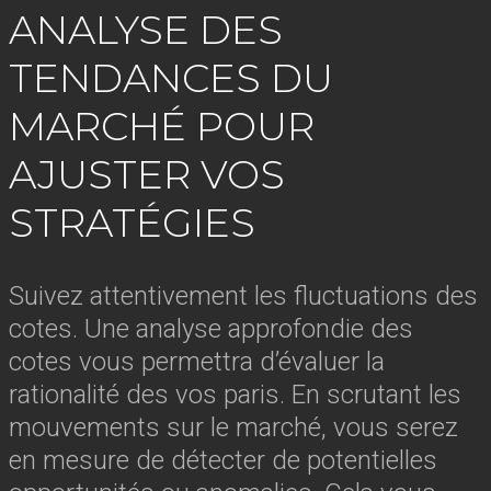
ANALYSE DES
TENDANCES DU
MARCHÉ POUR
AJUSTER VOS
STRATÉGIES
Suivez attentivement les fluctuations des
cotes. Une analyse approfondie des
cotes vous permettra d’évaluer la
rationalité des vos paris. En scrutant les
mouvements sur le marché, vous serez
en mesure de détecter de potentielles