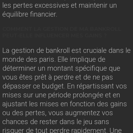
les pertes excessives et maintenir un
équilibre financier.
COMMENT LA GESTION DE MA BANKROLL
PEUT-ELLE INFLUENCER MES GAINS ?
La gestion de bankroll est cruciale dans le
monde des paris. Elle implique de
déterminer un montant spécifique que
vous êtes prêt à perdre et de ne pas
dépasser ce budget. En répartissant vos
mises sur une période prolongée et en
ajustant les mises en fonction des gains
ou des pertes, vous augmentez vos
chances de rester dans le jeu sans
risquer de tout perdre rapidement. Une