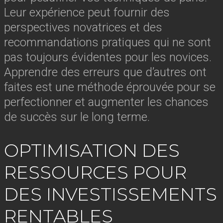
Leur expérience peut fournir des
perspectives novatrices et des
recommandations pratiques qui ne sont
pas toujours évidentes pour les novices.
Apprendre des erreurs que d’autres ont
faites est une méthode éprouvée pour se
perfectionner et augmenter les chances
de succès sur le long terme.
OPTIMISATION DES
RESSOURCES POUR
DES INVESTISSEMENTS
RENTABLES