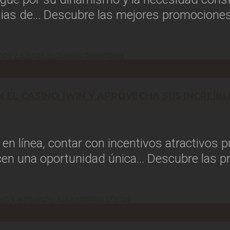
gias de…
Descubre las mejores promociones 
s y ofertas exclusivas disponibles
EL CASINO 1WIN Y APROVECHA SUS INCREÍB
 línea, contar con incentivos atractivos pu
ecen una oportunidad única…
Descubre las pr
n y aprovecha sus increíbles ofertas