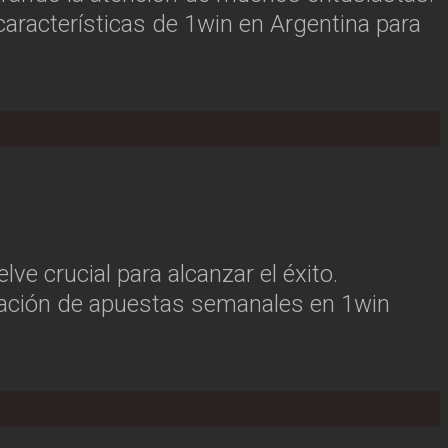
características de 1win en Argentina para
ve crucial para alcanzar el éxito.
cación de apuestas semanales en 1win