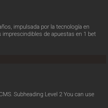
años, impulsada por la tecnología en
 imprescindibles de apuestas en 1 bet
s CMS. Subheading Level 2 You can use