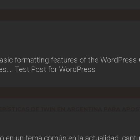
 basic formatting features of the WordPres
les.…
Test Post for WordPress
ERÍSTICAS DE 1WIN EN ARGENTINA PARA APO
ido en un tema común en la actualidad, cap