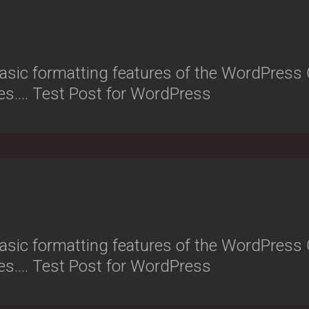
 basic formatting features of the WordPres
les.…
Test Post for WordPress
 basic formatting features of the WordPres
les.…
Test Post for WordPress