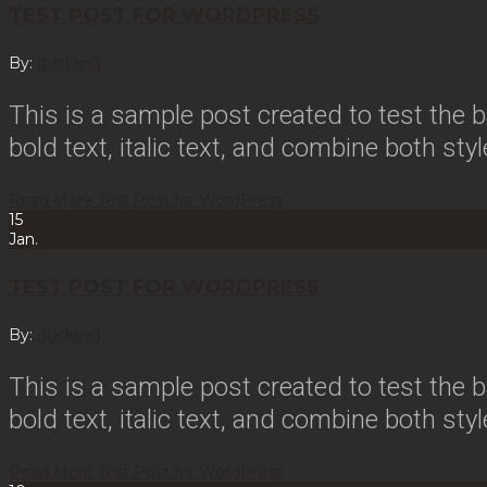
TEST POST FOR WORDPRESS
By:
duckling
This is a sample post created to test the
bold text, italic text, and combine both sty
Read More
Test Post for WordPress
15
Jan.
TEST POST FOR WORDPRESS
By:
duckling
This is a sample post created to test the
bold text, italic text, and combine both sty
Read More
Test Post for WordPress