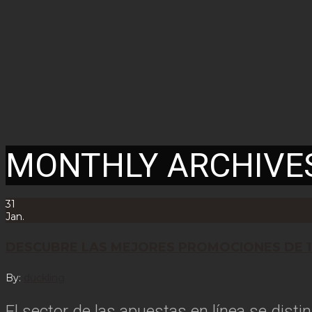
MONTHLY ARCHIVES
31
Jan.
DESCUBRE LAS MEJORES PROMOCIONES DE 1
By:
duckling
El sector de las apuestas en línea se dist