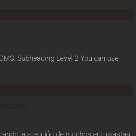
s CMS. Subheading Level 2 You can use
STADORES
turando la atención de muchos entusiastas.