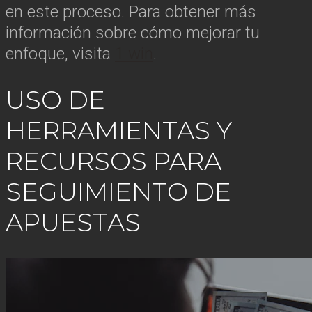
en este proceso. Para obtener más
información sobre cómo mejorar tu
enfoque, visita
1 win
.
USO DE
HERRAMIENTAS Y
RECURSOS PARA
SEGUIMIENTO DE
APUESTAS