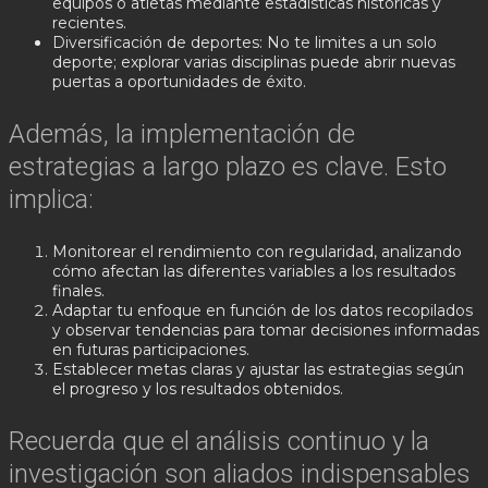
equipos o atletas mediante estadísticas históricas y
recientes.
Diversificación de deportes: No te limites a un solo
deporte; explorar varias disciplinas puede abrir nuevas
puertas a oportunidades de éxito.
Además, la implementación de
estrategias a largo plazo es clave. Esto
implica:
Monitorear el rendimiento con regularidad, analizando
cómo afectan las diferentes variables a los resultados
finales.
Adaptar tu enfoque en función de los datos recopilados
y observar tendencias para tomar decisiones informadas
en futuras participaciones.
Establecer metas claras y ajustar las estrategias según
el progreso y los resultados obtenidos.
Recuerda que el análisis continuo y la
investigación son aliados indispensables