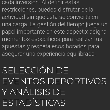
cada inversión. Al definir estas
restricciones, puedes disfrutar de la
actividad sin que esta se convierta en
una carga. La gestión del tiempo juega un
papel importante en este aspecto; asigna
momentos específicos para realizar tus
apuestas y respeta esos horarios para
asegurar una experiencia equilibrada.
SELECCIÓN DE
EVENTOS DEPORTIVOS
Y ANÁLISIS DE
ESTADÍSTICAS