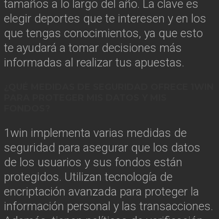
tamaños a lo largo del año. La clave es
elegir deportes que te interesen y en los
que tengas conocimientos, ya que esto
te ayudará a tomar decisiones más
informadas al realizar tus apuestas.
¿QUÉ MEDIDAS DE SEGURIDAD OFRECE 1WIN
PARA PROTEGER MIS DATOS Y MIS
FONDOS?
1win implementa varias medidas de
seguridad para asegurar que los datos
de los usuarios y sus fondos están
protegidos. Utilizan tecnología de
encriptación avanzada para proteger la
información personal y las transacciones.