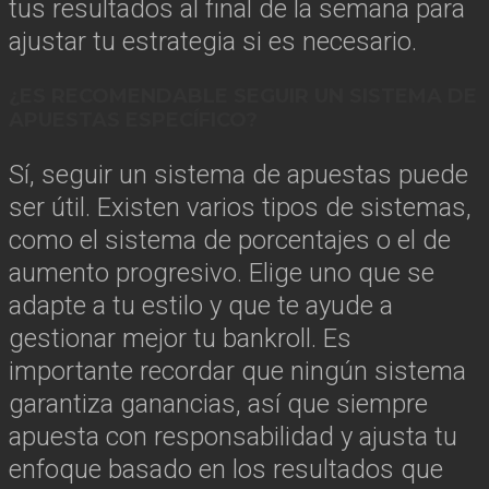
tus resultados al final de la semana para
ajustar tu estrategia si es necesario.
¿ES RECOMENDABLE SEGUIR UN SISTEMA DE
APUESTAS ESPECÍFICO?
Sí, seguir un sistema de apuestas puede
ser útil. Existen varios tipos de sistemas,
como el sistema de porcentajes o el de
aumento progresivo. Elige uno que se
adapte a tu estilo y que te ayude a
gestionar mejor tu bankroll. Es
importante recordar que ningún sistema
garantiza ganancias, así que siempre
apuesta con responsabilidad y ajusta tu
enfoque basado en los resultados que