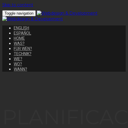
Skip to content
Toggle navigation
ENGLISH
ESPAÑOL
HOME
WAS?
FÜR WEN?
TECHNIK?
WIE?
WO?
WANN?
PLANIFICA