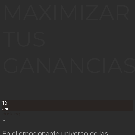
MAXIMIZAR
TUS
GANANCIA
18
Jan.
duckling
0
En el emocionante universo de las