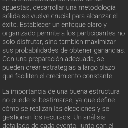
apuestas, desarrollar una metodología
sólida se vuelve crucial para alcanzar el
éxito. Establecer un enfoque claro y
organizado permite a los participantes no
solo disfrutar, sino también maximizar
sus probabilidades de obtener ganancias.
Con una preparación adecuada, se
pueden crear estrategias a largo plazo
que faciliten el crecimiento constante.
La importancia de una buena estructura
no puede subestimarse, ya que define
cómo se realizan las elecciones y se
gestionan los recursos. Un análisis
detallado de cada evento, junto con el