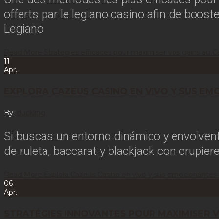
offerts par le legiano casino afin de booste
Legiano
Read More
Stratégies efficaces pour maximiser vos gains au C
11
Apr.
EXPLORA CAZEUS CASINO EN VIVO Y SUS E
By:
duckling
Si buscas un entorno dinámico y envolvente
de ruleta, baccarat y blackjack con crupier
Read More
Explora Cazeus Casino en vivo y sus emocionantes 
06
Apr.
STRATÉGIES INNOVANTES POUR MAXIMISER V