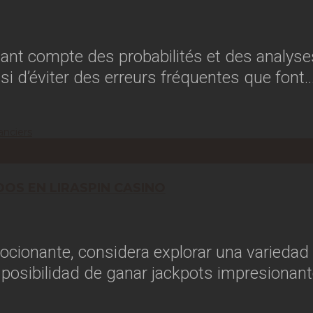
ant compte des probabilités et des analyse
si d’éviter des erreurs fréquentes que font
anciers
OS EN LIRASPIN CASINO
mocionante, considera explorar una varied
 posibilidad de ganar jackpots impresionan