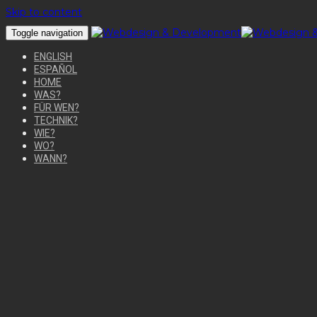
Skip to content
Toggle navigation
ENGLISH
ESPAÑOL
HOME
WAS?
FÜR WEN?
TECHNIK?
WIE?
WO?
WANN?