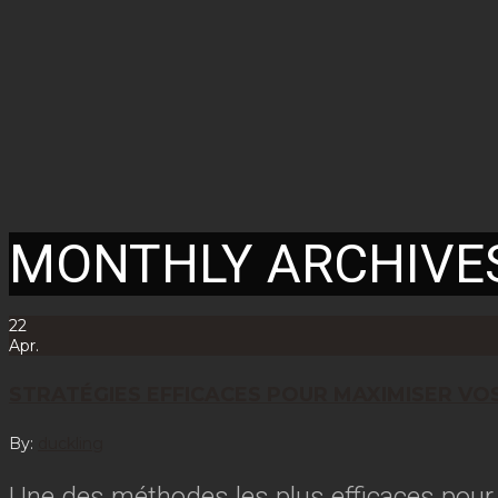
MONTHLY ARCHIVES
22
Apr.
STRATÉGIES EFFICACES POUR MAXIMISER VO
By:
duckling
Une des méthodes les plus efficaces pour 