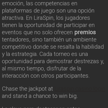
emoción, las competencias en
plataformas de juego son una opción
atractiva. En LiraSpin, los jugadores
tienen la oportunidad de participar en
eventos que no solo ofrecen
premios
tentadores, sino también un ambiente
competitivo donde se resalta la habilidad
y la estrategia. Cada torneo es una
oportunidad para demostrar destrezas y,
al mismo tiempo, disfrutar de la
interacción con otros participantes.
Chase the jackpot at
Liraspin casino login
and stand a chance to win big.