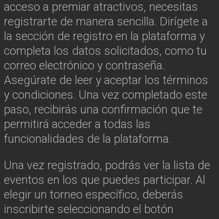
acceso a premiar atractivos, necesitas
registrarte de manera sencilla. Dirígete a
la sección de registro en la plataforma y
completa los datos solicitados, como tu
correo electrónico y contraseña.
Asegúrate de leer y aceptar los términos
y condiciones. Una vez completado este
paso, recibirás una confirmación que te
permitirá acceder a todas las
funcionalidades de la plataforma.
Una vez registrado, podrás ver la lista de
eventos en los que puedes participar. Al
elegir un torneo específico, deberás
inscribirte seleccionando el botón