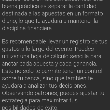
buena práctica es separar la cantidad
destinada a las apuestas en un formato
diario, lo que te ayudará a mantener la
disciplina financiera.
Es recomendable llevar un registro de tus
gastos a lo largo del evento. Puedes
utilizar una hoja de cálculo sencilla para
anotar cada apuesta y cada ganancia.
Esto no solo te permite tener un control
sobre tu banca, sino que también te
ayudará a analizar tus decisiones.
Observando patrones, puedes ajustar tu
estrategia para maximizar tus
posibilidades de éxito.