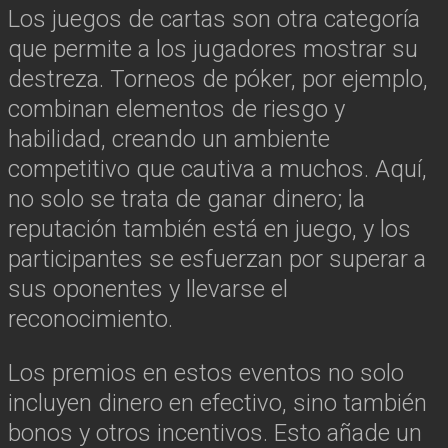
Los juegos de cartas son otra categoría
que permite a los jugadores mostrar su
destreza. Torneos de póker, por ejemplo,
combinan elementos de riesgo y
habilidad, creando un ambiente
competitivo que cautiva a muchos. Aquí,
no solo se trata de ganar dinero; la
reputación también está en juego, y los
participantes se esfuerzan por superar a
sus oponentes y llevarse el
reconocimiento.
Los premios en estos eventos no solo
incluyen dinero en efectivo, sino también
bonos y otros incentivos. Esto añade un