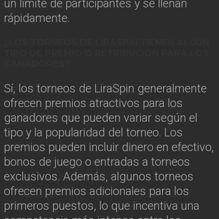
un límite de participantes y se llenan
rápidamente.
¿LOS TORNEOS DE LIRASPIN TIENEN ALGÚN
TIPO DE PREMIO O RETRIBUCIÓN PARA LOS
GANADORES?
Sí, los torneos de LiraSpin generalmente
ofrecen premios atractivos para los
ganadores que pueden variar según el
tipo y la popularidad del torneo. Los
premios pueden incluir dinero en efectivo,
bonos de juego o entradas a torneos
exclusivos. Además, algunos torneos
ofrecen premios adicionales para los
primeros puestos, lo que incentiva una