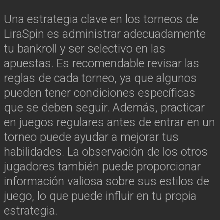
Una estrategia clave en los torneos de
LiraSpin es administrar adecuadamente
tu bankroll y ser selectivo en las
apuestas. Es recomendable revisar las
reglas de cada torneo, ya que algunos
pueden tener condiciones específicas
que se deben seguir. Además, practicar
en juegos regulares antes de entrar en un
torneo puede ayudar a mejorar tus
habilidades. La observación de los otros
jugadores también puede proporcionar
información valiosa sobre sus estilos de
juego, lo que puede influir en tu propia
estrategia.