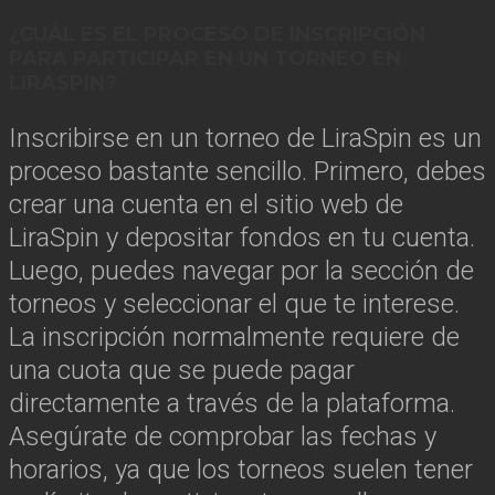
¿CUÁL ES EL PROCESO DE INSCRIPCIÓN
PARA PARTICIPAR EN UN TORNEO EN
LIRASPIN?
Inscribirse en un torneo de LiraSpin es un
proceso bastante sencillo. Primero, debes
crear una cuenta en el sitio web de
LiraSpin y depositar fondos en tu cuenta.
Luego, puedes navegar por la sección de
torneos y seleccionar el que te interese.
La inscripción normalmente requiere de
una cuota que se puede pagar
directamente a través de la plataforma.
Asegúrate de comprobar las fechas y
horarios, ya que los torneos suelen tener