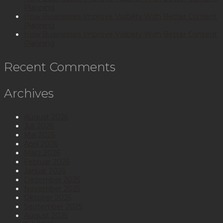
Planning
How Businesses Improve Visibility With Better Content
Planning
How Businesses Improve Visibility With Better Content
Planning
Recent Comments
Archives
August 2026
Juli 2026
Mai 2026
April 2026
März 2026
Februar 2026
Januar 2026
Dezember 2025
November 2025
Oktober 2025
September 2025
August 2025