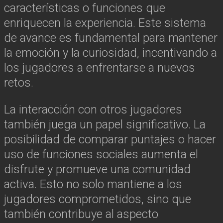
características o funciones que
enriquecen la experiencia. Este sistema
de avance es fundamental para mantener
la emoción y la curiosidad, incentivando a
los jugadores a enfrentarse a nuevos
retos.
La interacción con otros jugadores
también juega un papel significativo. La
posibilidad de comparar puntajes o hacer
uso de funciones sociales aumenta el
disfrute y promueve una comunidad
activa. Esto no solo mantiene a los
jugadores comprometidos, sino que
también contribuye al aspecto