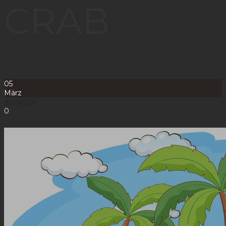
CRAB
05
März
duckling
0