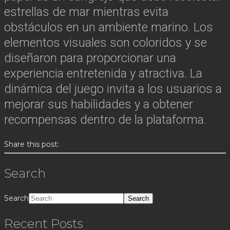
estrellas de mar mientras evita
obstáculos en un ambiente marino. Los
elementos visuales son coloridos y se
diseñaron para proporcionar una
experiencia entretenida y atractiva. La
dinámica del juego invita a los usuarios a
mejorar sus habilidades y a obtener
recompensas dentro de la plataforma.
Share this post:
Search
Search
Recent Posts