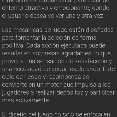
entorno atractivo y emocionante, donde
el usuario desea volver una y otra vez.
Las mecánicas de juego están diseñadas
para fomentar la adicción de forma
positiva. Cada acción ejecutada puede
resultar en sorpresas agradables, lo que
provoca una sensación de satisfacción y
una necesidad de seguir explorando. Este
ciclo de riesgo y recompensa se
convierte en un motor que impulsa a los
jugadores a realizar depósitos y participar
más activamente.
El diseño del juego no solo se enfoca en