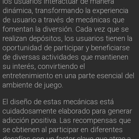
los usuarios interactuar de manera
dinámica, transformando la experiencia
de usuario a través de mecánicas que
fomentan la diversión. Cada vez que se
realizan depósitos, los usuarios tienen la
oportunidad de participar y beneficiarse
de diversas actividades que mantienen
su interés, convirtiendo el
entretenimiento en una parte esencial del
ambiente de juego.
El diseño de estas mecánicas está
cuidadosamente elaborado para generar
adicción positiva. Las recompensas que
se obtienen al participar en diferentes
desafíos son un factor clave que atrae a