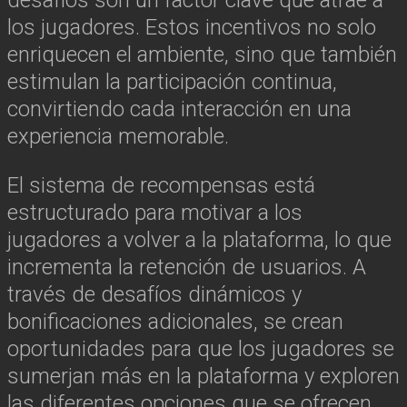
los jugadores. Estos incentivos no solo
enriquecen el ambiente, sino que también
estimulan la participación continua,
convirtiendo cada interacción en una
experiencia memorable.
El sistema de recompensas está
estructurado para motivar a los
jugadores a volver a la plataforma, lo que
incrementa la retención de usuarios. A
través de desafíos dinámicos y
bonificaciones adicionales, se crean
oportunidades para que los jugadores se
sumerjan más en la plataforma y exploren
las diferentes opciones que se ofrecen,