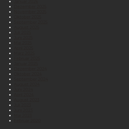
Januar 2026
Dezember 2025
November 2025
Oktober 2025
September 2025
August 2025
Juli 2025
Juni 2025
Mai 2025
April 2025
März 2025
Februar 2025
Januar 2025
Dezember 2024
Oktober 2024
September 2024
August 2024
Juni 2024
April 2024
August 2023
Juli 2023
Juni 2023
Mai 2023
Februar 2020