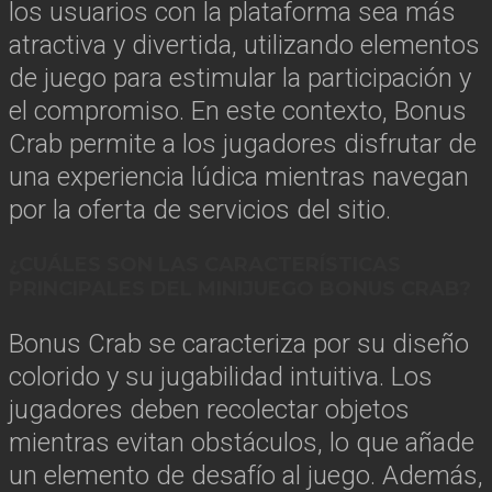
los usuarios con la plataforma sea más
atractiva y divertida, utilizando elementos
de juego para estimular la participación y
el compromiso. En este contexto, Bonus
Crab permite a los jugadores disfrutar de
una experiencia lúdica mientras navegan
por la oferta de servicios del sitio.
¿CUÁLES SON LAS CARACTERÍSTICAS
PRINCIPALES DEL MINIJUEGO BONUS CRAB?
Bonus Crab se caracteriza por su diseño
colorido y su jugabilidad intuitiva. Los
jugadores deben recolectar objetos
mientras evitan obstáculos, lo que añade
un elemento de desafío al juego. Además,