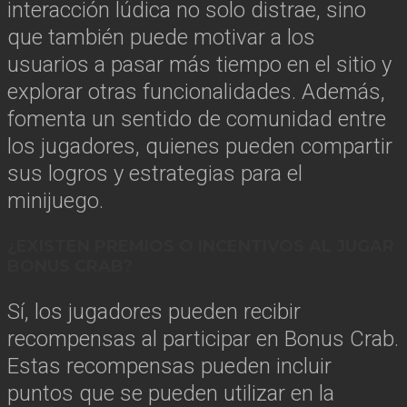
interacción lúdica no solo distrae, sino
que también puede motivar a los
usuarios a pasar más tiempo en el sitio y
explorar otras funcionalidades. Además,
fomenta un sentido de comunidad entre
los jugadores, quienes pueden compartir
sus logros y estrategias para el
minijuego.
¿EXISTEN PREMIOS O INCENTIVOS AL JUGAR
BONUS CRAB?
Sí, los jugadores pueden recibir
recompensas al participar en Bonus Crab.
Estas recompensas pueden incluir
puntos que se pueden utilizar en la