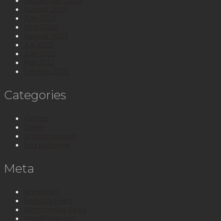
September 2024
August 2024
Juni 2024
April 2024
August 2023
Juli 2023
Juni 2023
Mai 2023
Februar 2020
Categories
Games
Spiele
Unkategorisiert
Без рубрики
Meta
Anmelden
Eintrags-Feed
Kommentar-Feed
WordPress.org