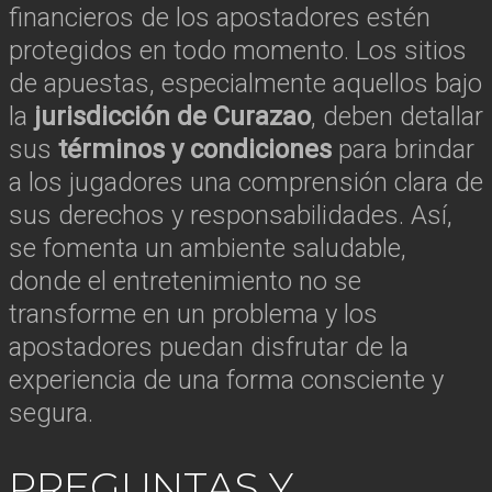
financieros de los apostadores estén
protegidos en todo momento. Los sitios
de apuestas, especialmente aquellos bajo
la
jurisdicción de Curazao
, deben detallar
sus
términos y condiciones
para brindar
a los jugadores una comprensión clara de
sus derechos y responsabilidades. Así,
se fomenta un ambiente saludable,
donde el entretenimiento no se
transforme en un problema y los
apostadores puedan disfrutar de la
experiencia de una forma consciente y
segura.
PREGUNTAS Y