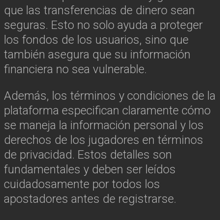
que las transferencias de dinero sean
seguras. Esto no solo ayuda a proteger
los fondos de los usuarios, sino que
también asegura que su información
financiera no sea vulnerable.
Además, los términos y condiciones de la
plataforma especifican claramente cómo
se maneja la información personal y los
derechos de los jugadores en términos
de privacidad. Estos detalles son
fundamentales y deben ser leídos
cuidadosamente por todos los
apostadores antes de registrarse.