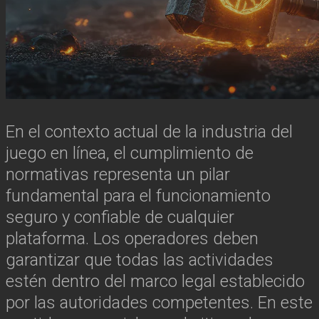
En el contexto actual de la industria del
juego en línea, el cumplimiento de
normativas representa un pilar
fundamental para el funcionamiento
seguro y confiable de cualquier
plataforma. Los operadores deben
garantizar que todas las actividades
estén dentro del marco legal establecido
por las autoridades competentes. En este