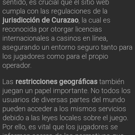
sentido, es crucial que el sitio web
cumpla con las regulaciones de la
jurisdicción de Curazao
, la cual es
reconocida por otorgar licencias
internacionales a casinos en línea,
asegurando un entorno seguro tanto para
los jugadores como para el propio
operador.
Las
restricciones geográficas
también
juegan un papel importante. No todos los
usuarios de diversas partes del mundo
pueden acceder a los mismos servicios
debido a las leyes locales sobre el juego.
Por ello, es vital que los jugadores se