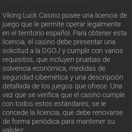
CASINO Y CÓMO LAS OBTIENE?
Viking Luck Casino posee una licencia de
juego que le permite operar legalmente
en el territorio español. Para obtener esta
licencia, el casino debe presentar una
solicitud a la DGOJ y cumplir con varios
requisitos, que incluyen pruebas de
solvencia económica, medidas de
seguridad cibernética y una descripción
detallada de los juegos que ofrece. Una
vez que se verifica que el casino cumple
con todos estos estándares, se le
concede la licencia, que debe renovarse
de forma periódica para mantener su
validez.