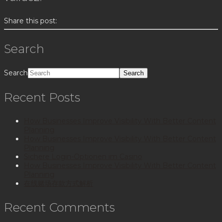
Share this post:
Search
Search
Recent Posts
How Businesses Improve Visibility With Better Content
Planning
How Businesses Improve Visibility With Better Content
Planning
Sichere Login-Optionen im Casino
How Businesses Improve Visibility With Better Content
Planning
在线赌场存款方式解析
Recent Comments