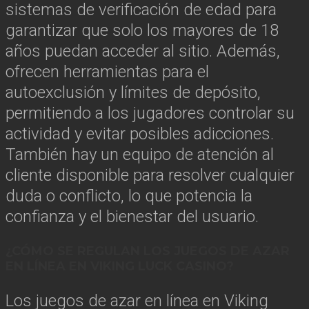
sistemas de verificación de edad para
garantizar que solo los mayores de 18
años puedan acceder al sitio. Además,
ofrecen herramientas para el
autoexclusión y límites de depósito,
permitiendo a los jugadores controlar su
actividad y evitar posibles adicciones.
También hay un equipo de atención al
cliente disponible para resolver cualquier
duda o conflicto, lo que potencia la
confianza y el bienestar del usuario.
¿CÓMO SE REGULAN LOS JUEGOS DE AZAR
EN LÍNEA EN VIKING LUCK CASINO?
Los juegos de azar en línea en Viking