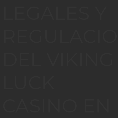
LEGALES Y
REGULACI
DEL VIKING
LUCK
CASINO EN