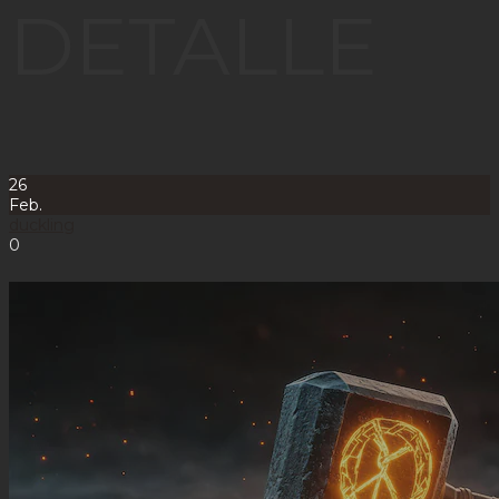
DETALLE
26
Feb.
duckling
0