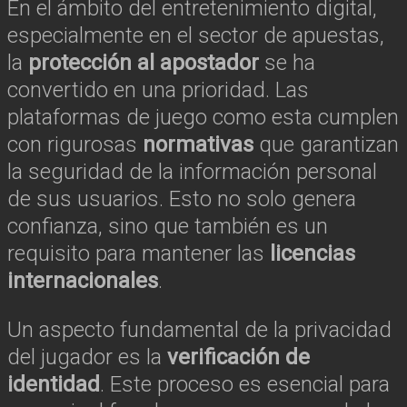
En el ámbito del entretenimiento digital,
especialmente en el sector de apuestas,
la
protección al apostador
se ha
convertido en una prioridad. Las
plataformas de juego como esta cumplen
con rigurosas
normativas
que garantizan
la seguridad de la información personal
de sus usuarios. Esto no solo genera
confianza, sino que también es un
requisito para mantener las
licencias
internacionales
.
Un aspecto fundamental de la privacidad
del jugador es la
verificación de
identidad
. Este proceso es esencial para