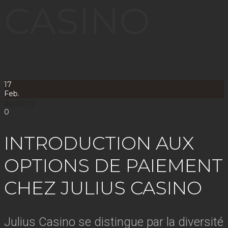
CASINO
17
Feb.
duckling
0
INTRODUCTION AUX
OPTIONS DE PAIEMENT
CHEZ JULIUS CASINO
Julius Casino se distingue par la diversité