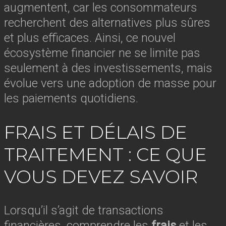
augmentent, car les consommateurs
recherchent des alternatives plus sûres
et plus efficaces. Ainsi, ce nouvel
écosystème financier ne se limite pas
seulement à des investissements, mais
évolue vers une adoption de masse pour
les paiements quotidiens.
FRAIS ET DÉLAIS DE
TRAITEMENT : CE QUE
VOUS DEVEZ SAVOIR
Lorsqu’il s’agit de transactions
financières, comprendre les
frais
et les