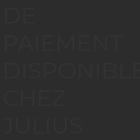
DE
PAIEMENT
DISPONIBL
CHEZ
JULIUS