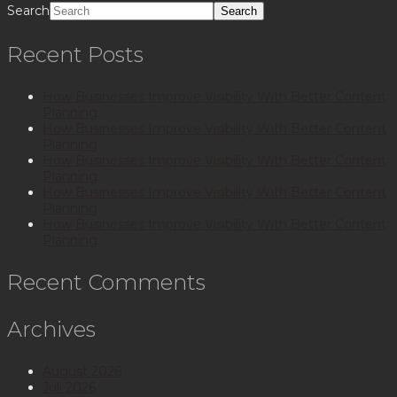
Search
Recent Posts
How Businesses Improve Visibility With Better Content
Planning
How Businesses Improve Visibility With Better Content
Planning
How Businesses Improve Visibility With Better Content
Planning
How Businesses Improve Visibility With Better Content
Planning
How Businesses Improve Visibility With Better Content
Planning
Recent Comments
Archives
August 2026
Juli 2026