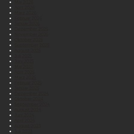
Mai 2026
April 2026
März 2026
Februar 2026
Januar 2026
Dezember 2025
November 2025
Oktober 2025
September 2025
August 2025
Juli 2025
Juni 2025
Mai 2025
April 2025
März 2025
Februar 2025
Januar 2025
Dezember 2024
Oktober 2024
September 2024
August 2024
Juni 2024
April 2024
August 2023
Juli 2023