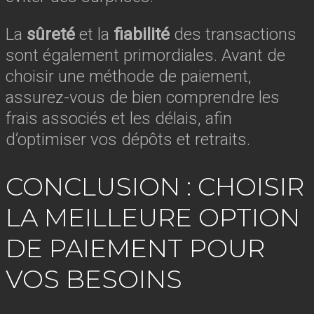
La
sûreté
et la
fiabilité
des transactions
sont également primordiales. Avant de
choisir une méthode de paiement,
assurez-vous de bien comprendre les
frais associés et les délais, afin
d’optimiser vos dépôts et retraits.
CONCLUSION : CHOISIR
LA MEILLEURE OPTION
DE PAIEMENT POUR
VOS BESOINS