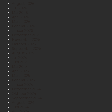
August 2026
Juli 2026
Mai 2026
April 2026
März 2026
Februar 2026
Januar 2026
Dezember 2025
November 2025
Oktober 2025
September 2025
August 2025
Juli 2025
Juni 2025
Mai 2025
April 2025
März 2025
Februar 2025
Januar 2025
Dezember 2024
Oktober 2024
September 2024
August 2024
Juni 2024
April 2024