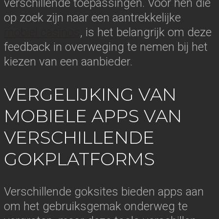
verschillende toepassingen. Voor hen die
op zoek zijn naar een aantrekkelijke
mobiel casinos
, is het belangrijk om deze
feedback in overweging te nemen bij het
kiezen van een aanbieder.
VERGELIJKING VAN
MOBIELE APPS VAN
VERSCHILLENDE
GOKPLATFORMS
Verschillende goksites bieden apps aan
om het gebruiksgemak onderweg te