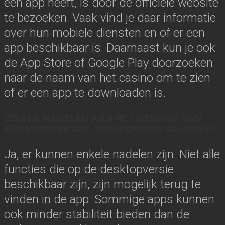
een app heeft, is door de officiële website
te bezoeken. Vaak vind je daar informatie
over hun mobiele diensten en of er een
app beschikbaar is. Daarnaast kun je ook
de App Store of Google Play doorzoeken
naar de naam van het casino om te zien
of er een app te downloaden is.
ZIJN ER NADELEN AAN HET GEBRUIK VAN
EEN MOBIELE APP VOOR ONLINE CASINO’S?
Ja, er kunnen enkele nadelen zijn. Niet alle
functies die op de desktopversie
beschikbaar zijn, zijn mogelijk terug te
vinden in de app. Sommige apps kunnen
ook minder stabiliteit bieden dan de