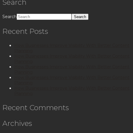
Search
Search
Recent Posts
How Businesses Improve Visibility With Better Content
Planning
How Businesses Improve Visibility With Better Content
Planning
How Businesses Improve Visibility With Better Content
Planning
How Businesses Improve Visibility With Better Content
Planning
How Businesses Improve Visibility With Better Content
Planning
Recent Comments
Archives