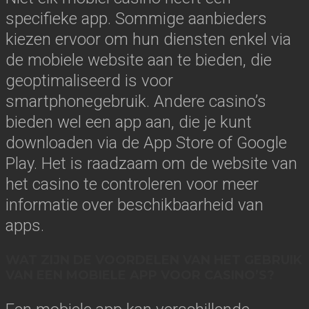
specifieke app. Sommige aanbieders
kiezen ervoor om hun diensten enkel via
de mobiele website aan te bieden, die
geoptimaliseerd is voor
smartphonegebruik. Andere casino’s
bieden wel een app aan, die je kunt
downloaden via de App Store of Google
Play. Het is raadzaam om de website van
het casino te controleren voor meer
informatie over beschikbaarheid van
apps.
WAT ZIJN DE VOORDELEN VAN HET GEBRUIK
VAN EEN MOBIELE APP VOOR CASINO’S?