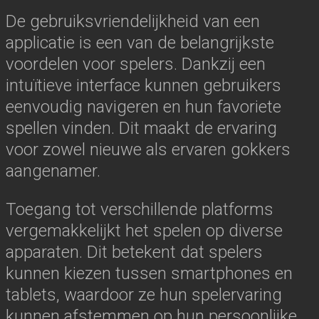
De gebruiksvriendelijkheid van een
applicatie is een van de belangrijkste
voordelen voor spelers. Dankzij een
intuïtieve interface kunnen gebruikers
eenvoudig navigeren en hun favoriete
spellen vinden. Dit maakt de ervaring
voor zowel nieuwe als ervaren gokkers
aangenamer.
Toegang tot verschillende platforms
vergemakkelijkt het spelen op diverse
apparaten. Dit betekent dat spelers
kunnen kiezen tussen smartphones en
tablets, waardoor ze hun spelervaring
kunnen afstemmen op hun persoonlijke