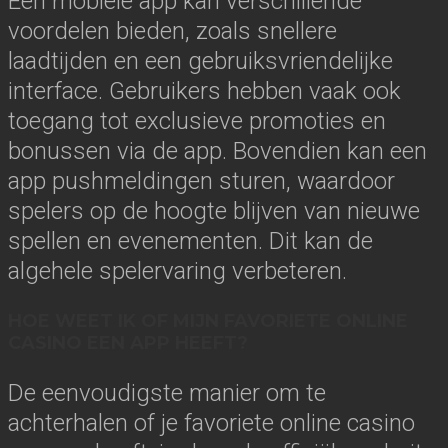
Een mobiele app kan verschillende
voordelen bieden, zoals snellere
laadtijden en een gebruiksvriendelijke
interface. Gebruikers hebben vaak ook
toegang tot exclusieve promoties en
bonussen via de app. Bovendien kan een
app pushmeldingen sturen, waardoor
spelers op de hoogte blijven van nieuwe
spellen en evenementen. Dit kan de
algehele spelervaring verbeteren.
HOE WEET IK OF MIJN FAVORIETE ONLINE
CASINO EEN APP HEEFT?
De eenvoudigste manier om te
achterhalen of je favoriete online casino