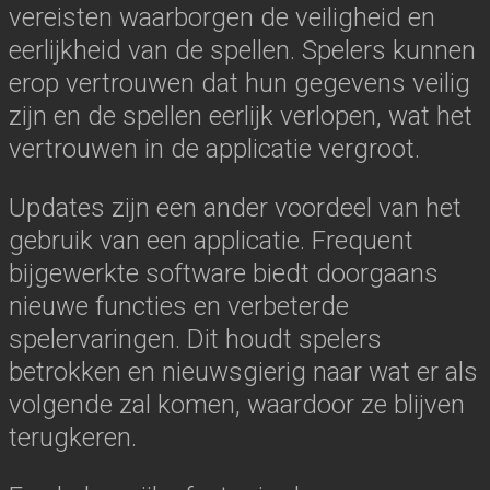
vereisten waarborgen de veiligheid en
eerlijkheid van de spellen. Spelers kunnen
erop vertrouwen dat hun gegevens veilig
zijn en de spellen eerlijk verlopen, wat het
vertrouwen in de applicatie vergroot.
Updates zijn een ander voordeel van het
gebruik van een applicatie. Frequent
bijgewerkte software biedt doorgaans
nieuwe functies en verbeterde
spelervaringen. Dit houdt spelers
betrokken en nieuwsgierig naar wat er als
volgende zal komen, waardoor ze blijven
terugkeren.