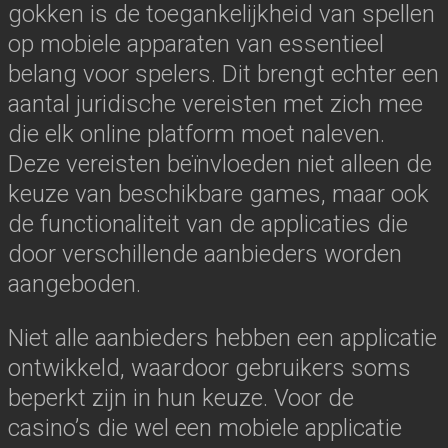
gokken is de toegankelijkheid van spellen
op mobiele apparaten van essentieel
belang voor spelers. Dit brengt echter een
aantal juridische vereisten met zich mee
die elk online platform moet naleven.
Deze vereisten beïnvloeden niet alleen de
keuze van beschikbare games, maar ook
de functionaliteit van de applicaties die
door verschillende aanbieders worden
aangeboden.
Niet alle aanbieders hebben een applicatie
ontwikkeld, waardoor gebruikers soms
beperkt zijn in hun keuze. Voor de
casino’s die wel een mobiele applicatie