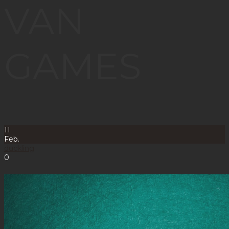
VAN
GAMES
11
Feb.
duckling
0