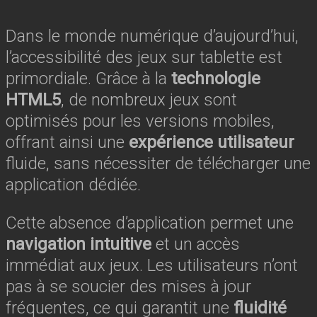
Dans le monde numérique d’aujourd’hui,
l’accessibilité des jeux sur tablette est
primordiale. Grâce à la
technologie
HTML5
, de nombreux jeux sont
optimisés pour les versions mobiles,
offrant ainsi une
expérience utilisateur
fluide, sans nécessiter de télécharger une
application dédiée.
Cette absence d’application permet une
navigation intuitive
et un accès
immédiat aux jeux. Les utilisateurs n’ont
pas à se soucier des mises à jour
fréquentes, ce qui garantit une
fluidité