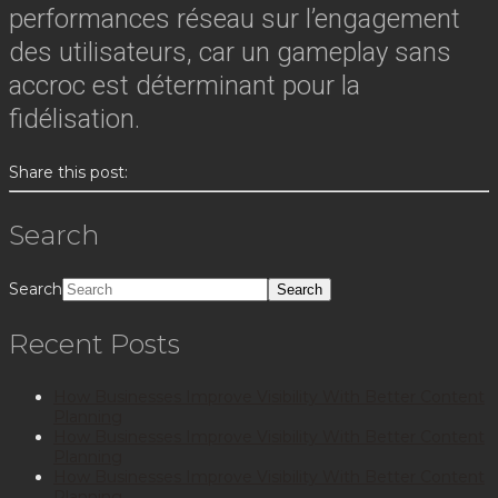
performances réseau sur l’engagement
des utilisateurs, car un gameplay sans
accroc est déterminant pour la
fidélisation.
Share this post:
Search
Search
Recent Posts
How Businesses Improve Visibility With Better Content
Planning
How Businesses Improve Visibility With Better Content
Planning
How Businesses Improve Visibility With Better Content
Planning