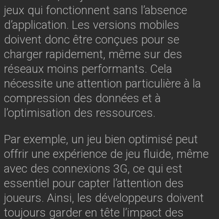
jeux qui fonctionnent sans l’absence
d’application. Les versions mobiles
doivent donc être conçues pour se
charger rapidement, même sur des
réseaux moins performants. Cela
nécessite une attention particulière à la
compression des données et à
l’optimisation des ressources.
Par exemple, un jeu bien optimisé peut
offrir une expérience de jeu fluide, même
avec des connexions 3G, ce qui est
essentiel pour capter l’attention des
joueurs. Ainsi, les développeurs doivent
toujours garder en tête l’impact des