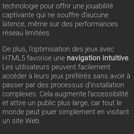
technologie pour offrir une jouabilité
captivante qui ne souffre d’aucune
latence, même sur des performances
réseau limitées.
De plus, l’optimisation des jeux avec
HTML5 favorise une
navigation intuitive
.
Les utilisateurs peuvent facilement
accéder à leurs jeux préférés sans avoir à
passer par des processus d’installation
complexes. Cela augmente l’accessibilité
et attire un public plus large, car tout le
monde peut jouer simplement en visitant
un site Web.