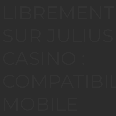
LIBREMENT
SUR JULIUS
CASINO :
COMPATIBIL
MOBILE