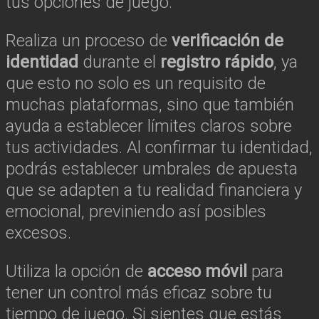
tus opciones de juego.
Realiza un proceso de
verificación de
identidad
durante el
registro rápido
, ya
que esto no solo es un requisito de
muchas plataformas, sino que también
ayuda a establecer límites claros sobre
tus actividades. Al confirmar tu identidad,
podrás establecer umbrales de apuesta
que se adapten a tu realidad financiera y
emocional, previniendo así posibles
excesos.
Utiliza la opción de
acceso móvil
para
tener un control más eficaz sobre tu
tiempo de juego. Si sientes que estás