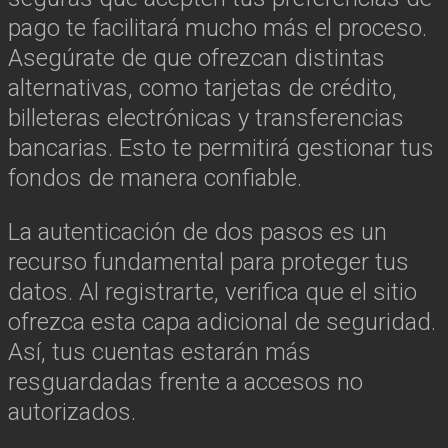
pago te facilitará mucho más el proceso.
Asegúrate de que ofrezcan distintas
alternativas, como tarjetas de crédito,
billeteras electrónicas y transferencias
bancarias. Esto te permitirá gestionar tus
fondos de manera confiable.
La autenticación de dos pasos es un
recurso fundamental para proteger tus
datos. Al registrarte, verifica que el sitio
ofrezca esta capa adicional de seguridad.
Así, tus cuentas estarán más
resguardadas frente a accesos no
autorizados.