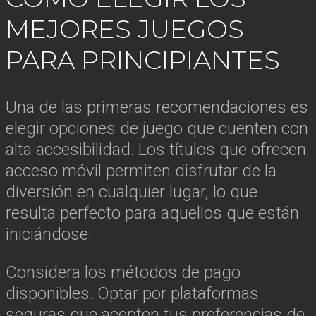
MEJORES JUEGOS
PARA PRINCIPIANTES
Una de las primeras recomendaciones es
elegir opciones de juego que cuenten con
alta accesibilidad. Los títulos que ofrecen
acceso móvil permiten disfrutar de la
diversión en cualquier lugar, lo que
resulta perfecto para aquellos que están
iniciándose.
Considera los métodos de pago
disponibles. Optar por plataformas
seguras que acepten tus preferencias de