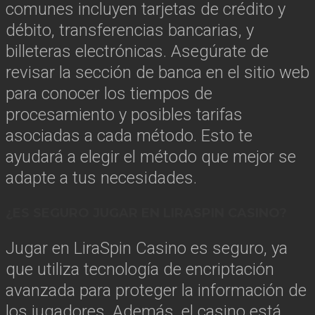
comunes incluyen tarjetas de crédito y
débito, transferencias bancarias, y
billeteras electrónicas. Asegúrate de
revisar la sección de banca en el sitio web
para conocer los tiempos de
procesamiento y posibles tarifas
asociadas a cada método. Esto te
ayudará a elegir el método que mejor se
adapte a tus necesidades.
¿ES SEGURO JUGAR EN LIRASPIN CASINO?
Jugar en LiraSpin Casino es seguro, ya
que utiliza tecnología de encriptación
avanzada para proteger la información de
los jugadores. Además, el casino está