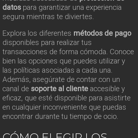
datos
para garantizar una experiencia
segura mientras te diviertes.
Explora los diferentes
métodos de pago
disponibles para realizar tus
transacciones de forma cómoda. Conoce
bien las opciones que puedes utilizar y
las políticas asociadas a cada una.
Además, asegúrate de contar con un
canal de
soporte al cliente
accesible y
eficaz, que esté disponible para asistirte
en cualquier inconveniente que puedas
encontrar durante tu tiempo de ocio.
CÓMO ELEGIR LOS