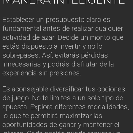
Establecer un presupuesto claro es
fundamental antes de realizar cualquier
actividad de azar. Decide un monto que
estás dispuesto a invertir y no lo
sobrepases. Así, evitarás pérdidas
innecesarias y podrás disfrutar de la
experiencia sin presiones.
Es aconsejable diversificar tus opciones
de juego. No te limites a un solo tipo de
apuesta. Explora diferentes modalidades,
lo que te permitirá maximizar las
oportunidades de ganar y mantener el