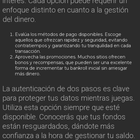
interés. Cada opción puede requerir un
enfoque distinto en cuanto a la gestión
del dinero.
Evalúa los métodos de pago disponibles. Escoge
aquellos que ofrezcan rapidez y seguridad, evitando
contratiempos y garantizando tu tranquilidad en cada
transacción.
Aprovecha las promociones. Muchos sitios ofrecen
bonos y recompensas, que pueden ser una excelente
forma de incrementar tu bankroll inicial sin arriesgar
más dinero.
La autenticación de dos pasos es clave
para proteger tus datos mientras juegas.
Utiliza esta opción siempre que esté
disponible. Conocerás que tus fondos
están resguardados, dándote más
confianza a la hora de gestionar tu saldo.