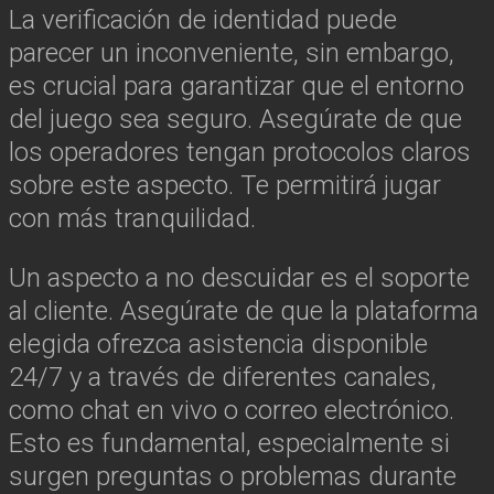
La verificación de identidad puede
parecer un inconveniente, sin embargo,
es crucial para garantizar que el entorno
del juego sea seguro. Asegúrate de que
los operadores tengan protocolos claros
sobre este aspecto. Te permitirá jugar
con más tranquilidad.
Un aspecto a no descuidar es el soporte
al cliente. Asegúrate de que la plataforma
elegida ofrezca asistencia disponible
24/7 y a través de diferentes canales,
como chat en vivo o correo electrónico.
Esto es fundamental, especialmente si
surgen preguntas o problemas durante