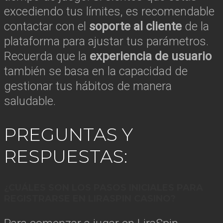
excediendo tus límites, es recomendable
contactar con el
soporte al cliente
de la
plataforma para ajustar tus parámetros.
Recuerda que la
experiencia de usuario
también se basa en la capacidad de
gestionar tus hábitos de manera
saludable.
PREGUNTAS Y
RESPUESTAS:
¿CUÁLES SON LOS PASOS INICIALES PARA
REGISTRARSE EN LIRASPIN CASINO?