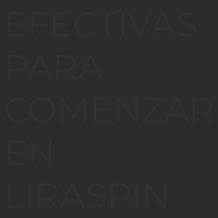
EFECTIVAS
PARA
COMENZAR
EN
LIRASPIN