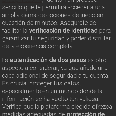
sencillo que te permitirá acceder a una
amplia gama de opciones de juego en
cuestión de minutos. Asegúrate de
facilitar la
verificación de identidad
para
garantizar tu seguridad y poder disfrutar
de la experiencia completa.
La
autenticación de dos pasos
es otro
aspecto a considerar, ya que añade una
capa adicional de seguridad a tu cuenta.
Es crucial proteger tus datos,
especialmente en un mundo donde la
información se ha vuelto tan valiosa.
Verifica que la plataforma elegida ofrezca
medidas adecuadas de
protección de