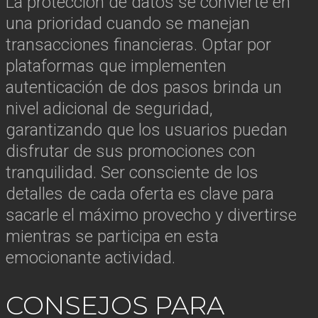
La protección de datos se convierte en
una prioridad cuando se manejan
transacciones financieras. Optar por
plataformas que implementen
autenticación de dos pasos brinda un
nivel adicional de seguridad,
garantizando que los usuarios puedan
disfrutar de sus promociones con
tranquilidad. Ser consciente de los
detalles de cada oferta es clave para
sacarle el máximo provecho y divertirse
mientras se participa en esta
emocionante actividad.
CONSEJOS PARA