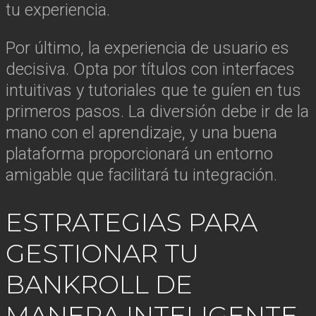
tu experiencia.
Por último, la experiencia de usuario es
decisiva. Opta por títulos con interfaces
intuitivas y tutoriales que te guíen en tus
primeros pasos. La diversión debe ir de la
mano con el aprendizaje, y una buena
plataforma proporcionará un entorno
amigable que facilitará tu integración.
ESTRATEGIAS PARA
GESTIONAR TU
BANKROLL DE
MANERA INTELIGENTE