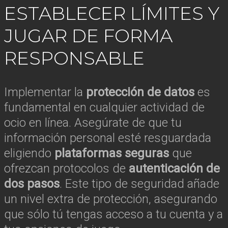
ESTABLECER LÍMITES Y
JUGAR DE FORMA
RESPONSABLE
Implementar la
protección de datos
es
fundamental en cualquier actividad de
ocio en línea. Asegúrate de que tu
información personal esté resguardada
eligiendo
plataformas seguras
que
ofrezcan protocolos de
autenticación de
dos pasos
. Este tipo de seguridad añade
un nivel extra de protección, asegurando
que sólo tú tengas acceso a tu cuenta y a