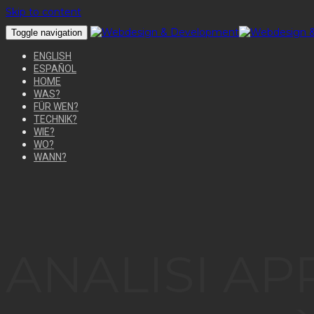
Skip to content
Toggle navigation
ENGLISH
ESPAÑOL
HOME
WAS?
FÜR WEN?
TECHNIK?
WIE?
WO?
WANN?
ANALISI A