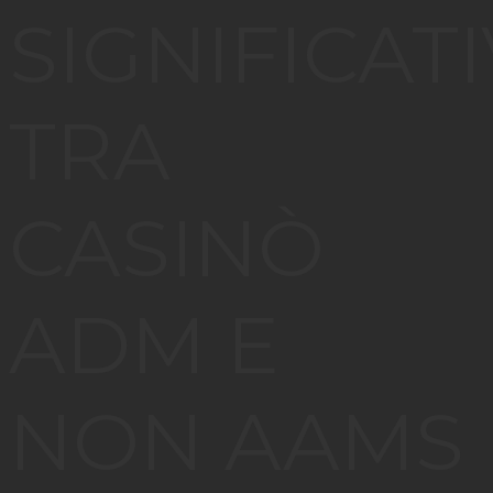
SIGNIFICAT
TRA
CASINÒ
ADM E
NON AAMS