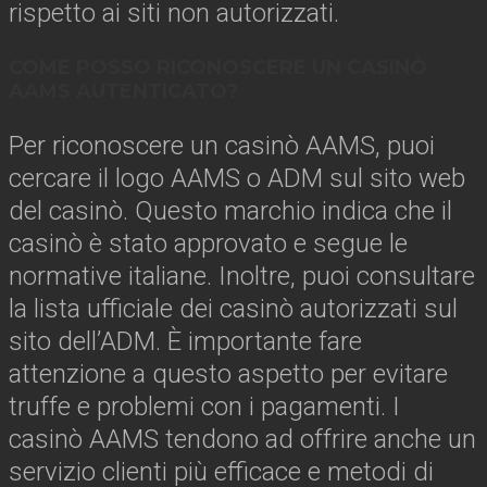
rispetto ai siti non autorizzati.
COME POSSO RICONOSCERE UN CASINÒ
AAMS AUTENTICATO?
Per riconoscere un casinò AAMS, puoi
cercare il logo AAMS o ADM sul sito web
del casinò. Questo marchio indica che il
casinò è stato approvato e segue le
normative italiane. Inoltre, puoi consultare
la lista ufficiale dei casinò autorizzati sul
sito dell’ADM. È importante fare
attenzione a questo aspetto per evitare
truffe e problemi con i pagamenti. I
casinò AAMS tendono ad offrire anche un
servizio clienti più efficace e metodi di