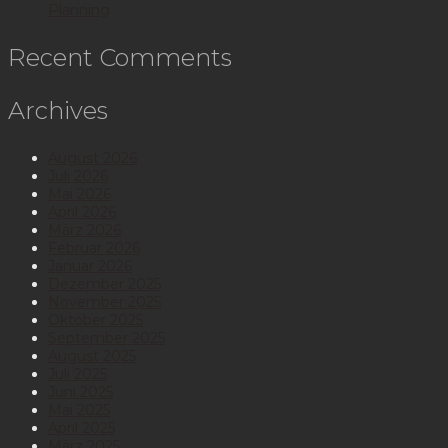
Planning
Recent Comments
Archives
August 2026
Juli 2026
Mai 2026
April 2026
März 2026
Februar 2026
Januar 2026
Dezember 2025
November 2025
Oktober 2025
September 2025
August 2025
Juli 2025
Juni 2025
Mai 2025
April 2025
März 2025