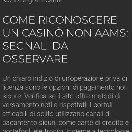
sicura e gratificante.
COME RICONOSCERE
UN CASINÒ NON AAMS:
SEGNALI DA
OSSERVARE
Un chiaro indizio di un’operazione priva di
licenza sono le opzioni di pagamento non
sicure. Verifica se il sito offre metodi di
versamento noti e rispettati. I portali
affidabili di solito utilizzano canali di
pagamento sicuri, come carte di credito e
portafogli elettronici, insieme a tecnologie