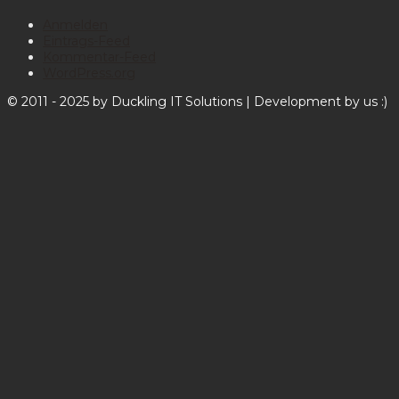
Anmelden
Eintrags-Feed
Kommentar-Feed
WordPress.org
© 2011 - 2025 by Duckling IT Solutions | Development by us :)