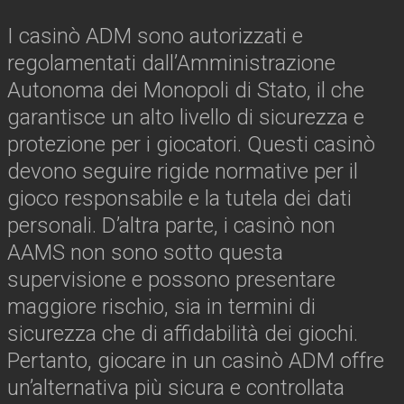
I casinò ADM sono autorizzati e
regolamentati dall’Amministrazione
Autonoma dei Monopoli di Stato, il che
garantisce un alto livello di sicurezza e
protezione per i giocatori. Questi casinò
devono seguire rigide normative per il
gioco responsabile e la tutela dei dati
personali. D’altra parte, i casinò non
AAMS non sono sotto questa
supervisione e possono presentare
maggiore rischio, sia in termini di
sicurezza che di affidabilità dei giochi.
Pertanto, giocare in un casinò ADM offre
un’alternativa più sicura e controllata