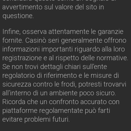
avvertimento sul valore del sito in
questione.
Infine, osserva attentamente le garanzie
fornite. Casinò seri generalmente offrono
informazioni importanti riguardo alla loro
registrazione e al rispetto delle normative.
Se non trovi dettagli chiari sull’ente
regolatorio di riferimento e le misure di
sicurezza contro le frodi, potresti trovarvi
all’interno di un ambiente poco sicuro.
Ricorda che un confronto accurato con
piattaforme regolamentate può farti
evitare problemi futuri.