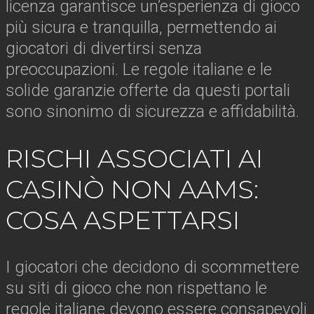
licenza garantisce un’esperienza di gioco
più sicura e tranquilla, permettendo ai
giocatori di divertirsi senza
preoccupazioni. Le regole italiane e le
solide garanzie offerte da questi portali
sono sinonimo di sicurezza e affidabilità.
RISCHI ASSOCIATI AI
CASINÒ NON AAMS:
COSA ASPETTARSI
I giocatori che decidono di scommettere
su siti di gioco che non rispettano le
regole italiane devono essere consapevoli