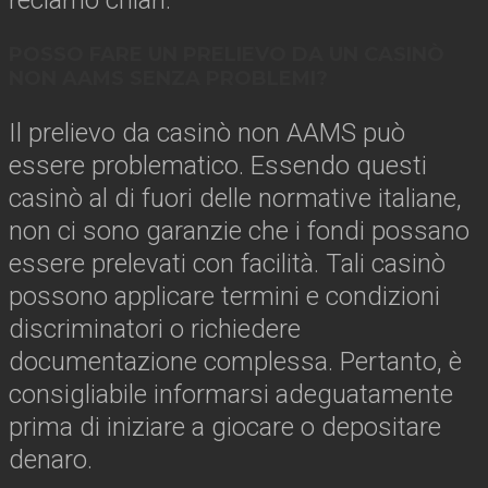
POSSO FARE UN PRELIEVO DA UN CASINÒ
NON AAMS SENZA PROBLEMI?
Il prelievo da casinò non AAMS può
essere problematico. Essendo questi
casinò al di fuori delle normative italiane,
non ci sono garanzie che i fondi possano
essere prelevati con facilità. Tali casinò
possono applicare termini e condizioni
discriminatori o richiedere
documentazione complessa. Pertanto, è
consigliabile informarsi adeguatamente
prima di iniziare a giocare o depositare
denaro.