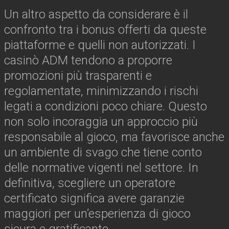
Un altro aspetto da considerare è il
confronto tra i bonus offerti da queste
piattaforme e quelli non autorizzati. I
casinò ADM tendono a proporre
promozioni più trasparenti e
regolamentate, minimizzando i rischi
legati a condizioni poco chiare. Questo
non solo incoraggia un approccio più
responsabile al gioco, ma favorisce anche
un ambiente di svago che tiene conto
delle normative vigenti nel settore. In
definitiva, scegliere un operatore
certificato significa avere garanzie
maggiori per un’esperienza di gioco