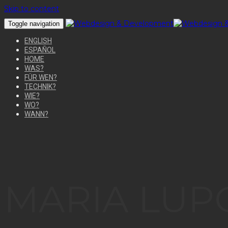
Skip to content
Toggle navigation
ENGLISH
ESPAÑOL
HOME
WAS?
FÜR WEN?
TECHNIK?
WIE?
WO?
WANN?
MARIA LUP