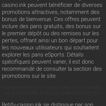
casino.ink peuvent bénéficier de diverses
promotions attractives, notamment des
bonus de bienvenue. Ces offres peuvent
inclure des paris gratuits, des bonus sur
le premier dépôt ou des remises sur les
pertes, offrant ainsi un bon départ pour
les nouveaux utilisateurs qui souhaitent
explorer les paris eSports. Détails
spécifiques peuvent varier, il est donc
recommandé de consulter la section des
promotions sur le site.
COMMENT BETIFY-CASINO.INK SE COMPARE-
T-IL À D’AUTRES SITES DE PARIS ESPORTS ?
Betify-casino.ink se distingue par son