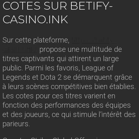
COTES SUR BETIFY-
CASINO.INK
Sur cette plateforme,
https://betify-
casino.ink/
propose une multitude de
titres captivants qui attirent un large
public. Parmi les favoris, League of
Legends et Dota 2 se démarquent grâce
à leurs scènes compétitives bien établies.
Les cotes pour ces titres varient en
fonction des performances des équipes
et des joueurs, ce qui stimule l’intérêt des
parieurs.