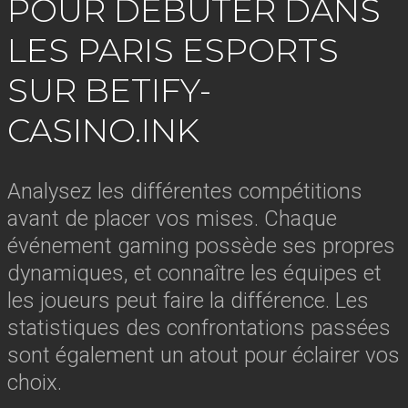
POUR DÉBUTER DANS
LES PARIS ESPORTS
SUR BETIFY-
CASINO.INK
Analysez les différentes compétitions
avant de placer vos mises. Chaque
événement gaming possède ses propres
dynamiques, et connaître les équipes et
les joueurs peut faire la différence. Les
statistiques des confrontations passées
sont également un atout pour éclairer vos
choix.