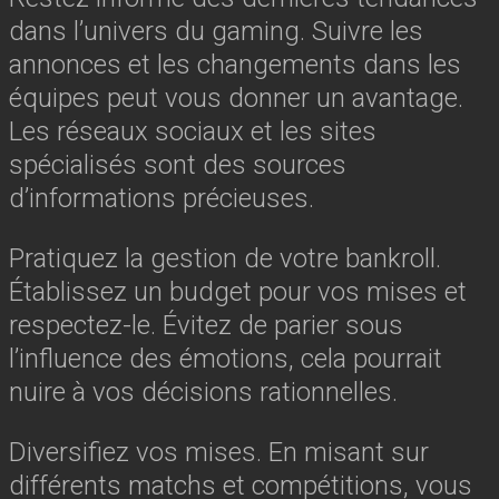
dans l’univers du gaming. Suivre les
annonces et les changements dans les
équipes peut vous donner un avantage.
Les réseaux sociaux et les sites
spécialisés sont des sources
d’informations précieuses.
Pratiquez la gestion de votre bankroll.
Établissez un budget pour vos mises et
respectez-le. Évitez de parier sous
l’influence des émotions, cela pourrait
nuire à vos décisions rationnelles.
Diversifiez vos mises. En misant sur
différents matchs et compétitions, vous