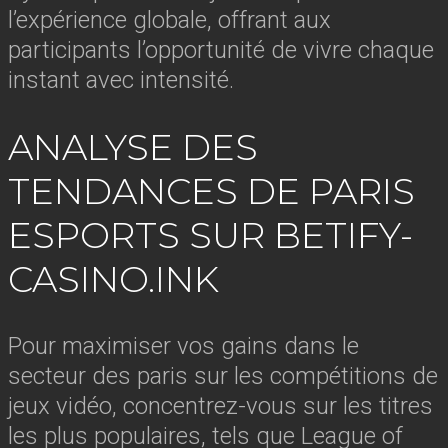
l’expérience globale, offrant aux
participants l’opportunité de vivre chaque
instant avec intensité.
ANALYSE DES
TENDANCES DE PARIS
ESPORTS SUR BETIFY-
CASINO.INK
Pour maximiser vos gains dans le
secteur des paris sur les compétitions de
jeux vidéo, concentrez-vous sur les titres
les plus populaires, tels que League of