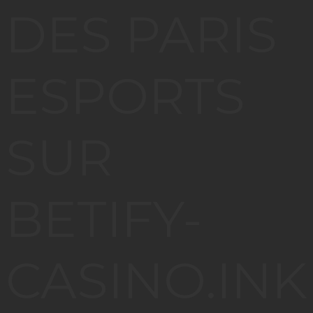
DES PARIS
ESPORTS
SUR
BETIFY-
CASINO.INK