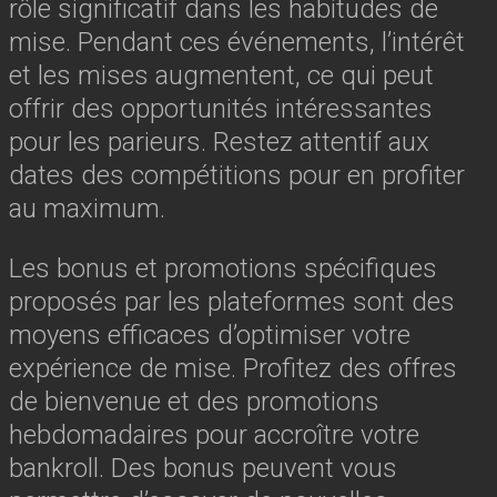
rôle significatif dans les habitudes de
mise. Pendant ces événements, l’intérêt
et les mises augmentent, ce qui peut
offrir des opportunités intéressantes
pour les parieurs. Restez attentif aux
dates des compétitions pour en profiter
au maximum.
Les bonus et promotions spécifiques
proposés par les plateformes sont des
moyens efficaces d’optimiser votre
expérience de mise. Profitez des offres
de bienvenue et des promotions
hebdomadaires pour accroître votre
bankroll. Des bonus peuvent vous