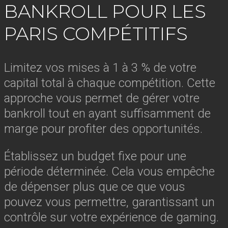
BANKROLL POUR LES
PARIS COMPÉTITIFS
Limitez vos mises à 1 à 3 % de votre
capital total à chaque compétition. Cette
approche vous permet de gérer votre
bankroll tout en ayant suffisamment de
marge pour profiter des opportunités.
Établissez un budget fixe pour une
période déterminée. Cela vous empêche
de dépenser plus que ce que vous
pouvez vous permettre, garantissant un
contrôle sur votre expérience de gaming.