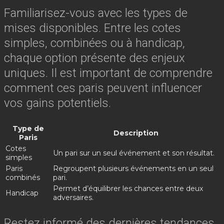
Familiarisez-vous avec les types de
mises disponibles. Entre les cotes
simples, combinées ou à handicap,
chaque option présente des enjeux
uniques. Il est important de comprendre
comment ces paris peuvent influencer
vos gains potentiels.
Type de
Description
Paris
Cotes
Un pari sur un seul événement et son résultat.
simples
Paris
Regroupent plusieurs événements en un seul
combinés
pari.
Permet d’équilibrer les chances entre deux
Handicap
adversaires.
Restez informé des dernières tendances