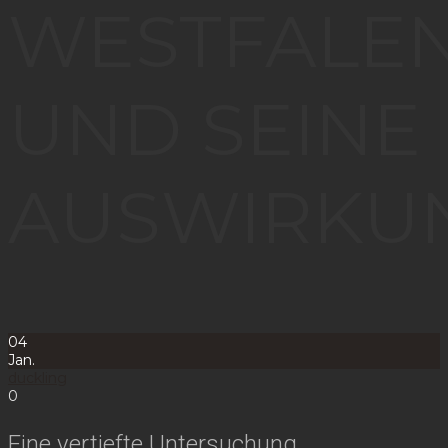
WESTFALE
UND SEINE
AUSWIRKU
04
Jan.
duckling
0
Eine vertiefte Untersuchung