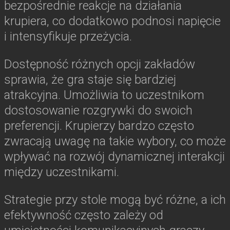
bezpośrednie reakcje na działania
krupiera, co dodatkowo podnosi napięcie
i intensyfikuje przeżycia.
Dostępność różnych opcji zakładów
sprawia, że gra staje się bardziej
atrakcyjna. Umożliwia to uczestnikom
dostosowanie rozgrywki do swoich
preferencji. Krupierzy bardzo często
zwracają uwagę na takie wybory, co może
wpływać na rozwój dynamicznej interakcji
między uczestnikami.
Strategie przy stole mogą być różne, a ich
efektywność często zależy od