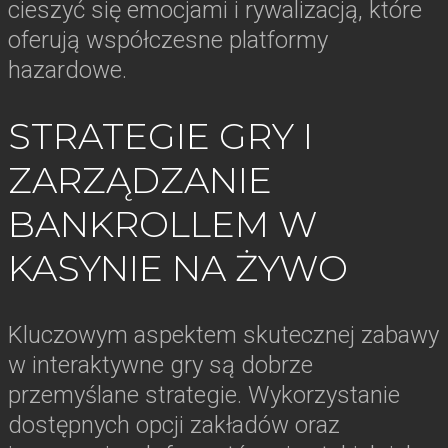
cieszyć się emocjami i rywalizacją, które
oferują współczesne platformy
hazardowe.
STRATEGIE GRY I
ZARZĄDZANIE
BANKROLLEM W
KASYNIE NA ŻYWO
Kluczowym aspektem skutecznej zabawy
w interaktywne gry są dobrze
przemyślane strategie. Wykorzystanie
dostępnych opcji zakładów oraz