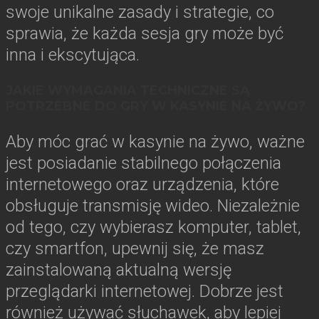
swoje unikalne zasady i strategie, co
sprawia, że każda sesja gry może być
inna i ekscytująca.
JAKIE WYMAGANIA TECHNICZNE SĄ
POTRZEBNE DO GRY W KASYNIE NA ŻYWO?
Aby móc grać w kasynie na żywo, ważne
jest posiadanie stabilnego połączenia
internetowego oraz urządzenia, które
obsługuje transmisję wideo. Niezależnie
od tego, czy wybierasz komputer, tablet,
czy smartfon, upewnij się, że masz
zainstalowaną aktualną wersję
przeglądarki internetowej. Dobrze jest
również używać słuchawek, aby lepiej