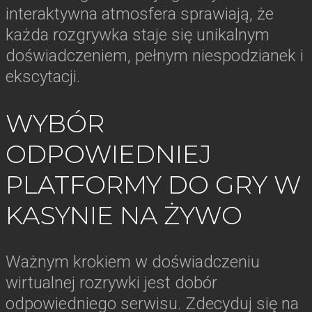
interaktywna atmosfera sprawiają, że
każda rozgrywka staje się unikalnym
doświadczeniem, pełnym niespodzianek i
ekscytacji.
WYBÓR
ODPOWIEDNIEJ
PLATFORMY DO GRY W
KASYNIE NA ŻYWO
Ważnym krokiem w doświadczeniu
wirtualnej rozrywki jest dobór
odpowiedniego serwisu. Zdecyduj się na