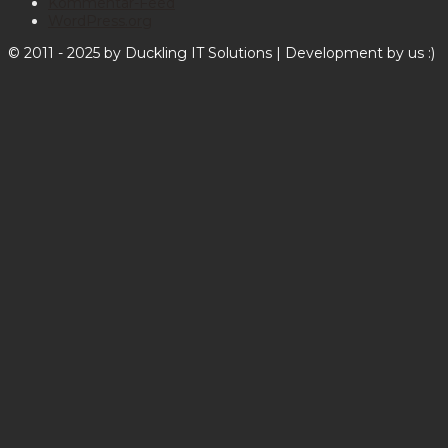
Kommentar-Feed
WordPress.org
© 2011 - 2025 by Duckling IT Solutions | Development by us :)