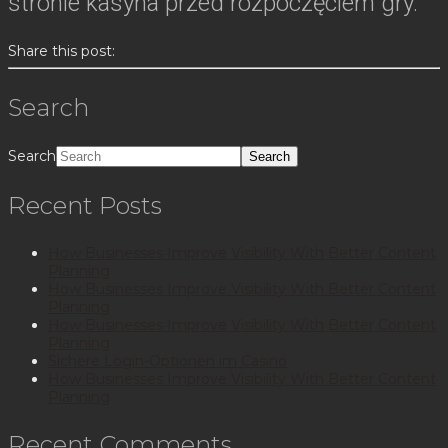
stronie kasyna przed rozpoczęciem gry.
Share this post:
Search
Search
Recent Posts
How Businesses Improve Visibility With Better Content
Planning
How Businesses Improve Visibility With Better Content
Planning
How Businesses Improve Visibility With Better Content
Planning
Sichere Login-Optionen im Casino
How Businesses Improve Visibility With Better Content
Planning
Recent Comments