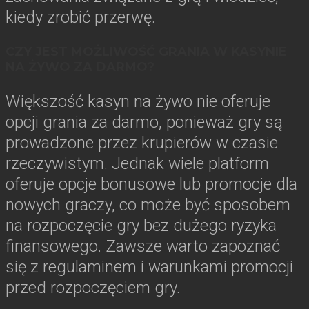
kiedy zrobić przerwę.
CZY JEST MOŻLIWOŚĆ GRANIA W KASYNIE
NA ŻYWO ZA DARMO?
Większość kasyn na żywo nie oferuje
opcji grania za darmo, ponieważ gry są
prowadzone przez krupierów w czasie
rzeczywistym. Jednak wiele platform
oferuje opcje bonusowe lub promocje dla
nowych graczy, co może być sposobem
na rozpoczęcie gry bez dużego ryzyka
finansowego. Zawsze warto zapoznać
się z regulaminem i warunkami promocji
przed rozpoczęciem gry.