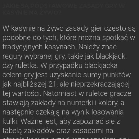
JAKIE SĄ PODSTAWOWE ZASADY GRY W
KASYNIE NA ŻYWO?
W kasynie na żywo zasady gier często są
podobne do tych, które można spotkać w
tradycyjnych kasynach. Należy znać
reguły wybranej gry, takie jak blackjack
czy ruletka. W przypadku blackjacka
celem gry jest uzyskanie sumy punktów
jak najbliższej 21, ale nieprzekraczającej
tej wartości. Natomiast w ruletce gracze
stawiają zakłady na numerki i kolory, a
następnie czekają na wynik losowania
kulki. Ważne jest, aby zapoznać się z
tabelą zakładów oraz zasadami na