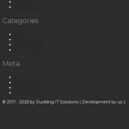
Mai 2023
Februar 2020
Categories
Games
Spiele
Unkategorisiert
Без рубрики
Meta
Anmelden
Eintrags-Feed
Kommentar-Feed
WordPress.org
© 2011 - 2025 by Duckling IT Solutions | Development by us :)