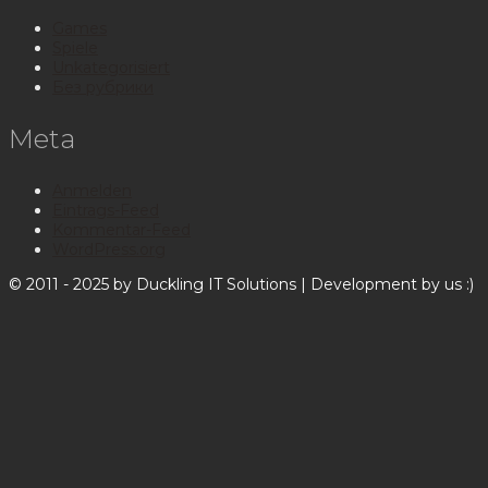
Games
Spiele
Unkategorisiert
Без рубрики
Meta
Anmelden
Eintrags-Feed
Kommentar-Feed
WordPress.org
© 2011 - 2025 by Duckling IT Solutions | Development by us :)