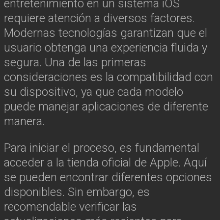
entretenimiento en un sistema iOS
requiere atención a diversos factores.
Modernas tecnologías garantizan que el
usuario obtenga una experiencia fluida y
segura. Una de las primeras
consideraciones es la compatibilidad con
su dispositivo, ya que cada modelo
puede manejar aplicaciones de diferente
manera.
Para iniciar el proceso, es fundamental
acceder a la tienda oficial de Apple. Aquí
se pueden encontrar diferentes opciones
disponibles. Sin embargo, es
recomendable verificar las