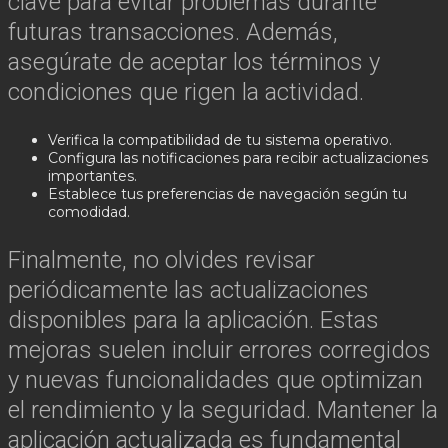
clave para evitar problemas durante
futuras transacciones. Además,
asegúrate de aceptar los términos y
condiciones que rigen la actividad.
Verifica la compatibilidad de tu sistema operativo.
Configura las notificaciones para recibir actualizaciones
importantes.
Establece tus preferencias de navegación según tu
comodidad.
Finalmente, no olvides revisar
periódicamente las actualizaciones
disponibles para la aplicación. Estas
mejoras suelen incluir errores corregidos
y nuevas funcionalidades que optimizan
el rendimiento y la seguridad. Mantener la
aplicación actualizada es fundamental