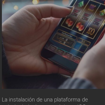
La instalación de una plataforma de