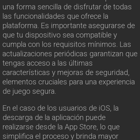
una forma sencilla de disfrutar de todas
las funcionalidades que ofrece la
plataforma. Es importante asegurarse de
que tu dispositivo sea compatible y
cumpla con los requisitos mínimos. Las
actualizaciones periódicas garantizan que
tengas acceso a las últimas
características y mejoras de seguridad,
elementos cruciales para una experiencia
de juego segura.
En el caso de los usuarios de iOS, la
descarga de la aplicación puede
realizarse desde la App Store, lo que
simplifica el proceso y brinda mayor