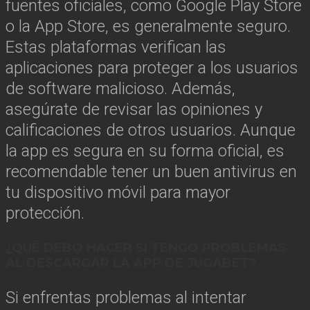
fuentes oficiales, como Google Play Store
o la App Store, es generalmente seguro.
Estas plataformas verifican las
aplicaciones para proteger a los usuarios
de software malicioso. Además,
asegúrate de revisar las opiniones y
calificaciones de otros usuarios. Aunque
la app es segura en su forma oficial, es
recomendable tener un buen antivirus en
tu dispositivo móvil para mayor
protección.
¿QUÉ DEBO HACER SI TENGO PROBLEMAS
AL DESCARGAR LA APP DE JUGABET?
Si enfrentas problemas al intentar