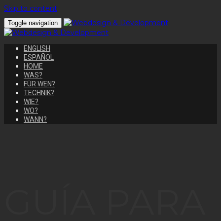
Skip to content
Toggle navigation
ENGLISH
ESPAÑOL
HOME
WAS?
FÜR WEN?
TECHNIK?
WIE?
WO?
WANN?
GUÍA PARA