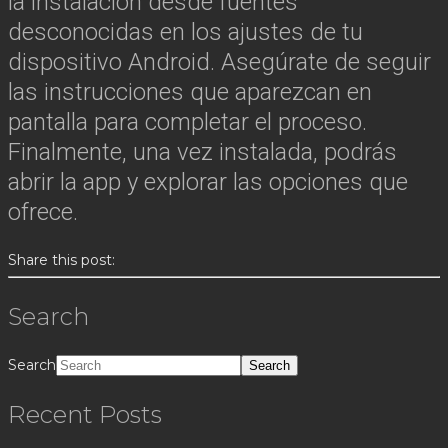
la instalación desde fuentes
desconocidas en los ajustes de tu
dispositivo Android. Asegúrate de seguir
las instrucciones que aparezcan en
pantalla para completar el proceso.
Finalmente, una vez instalada, podrás
abrir la app y explorar las opciones que
ofrece.
Share this post:
Search
Search
Recent Posts