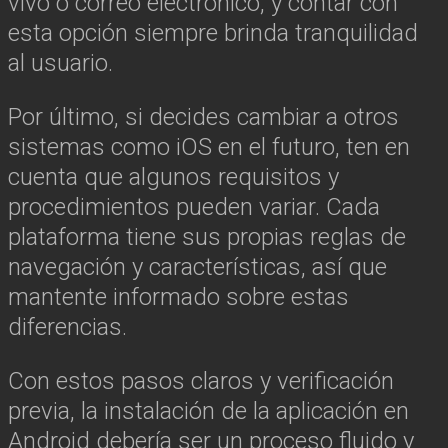
vivo o correo electrónico, y contar con
esta opción siempre brinda tranquilidad
al usuario.
Por último, si decides cambiar a otros
sistemas como iOS en el futuro, ten en
cuenta que algunos requisitos y
procedimientos pueden variar. Cada
plataforma tiene sus propias reglas de
navegación y características, así que
mantente informado sobre estas
diferencias.
Con estos pasos claros y verificación
previa, la instalación de la aplicación en
Android debería ser un proceso fluido y