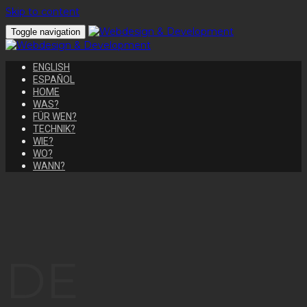
Skip to content
Toggle navigation
ENGLISH
ESPAÑOL
HOME
WAS?
FÜR WEN?
TECHNIK?
WIE?
WO?
WANN?
DE