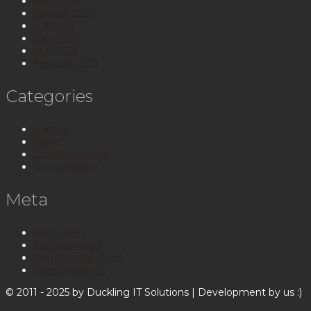
April 2024
August 2023
Juli 2023
Juni 2023
Mai 2023
Februar 2020
Categories
Games
Spiele
Unkategorisiert
Без рубрики
Meta
Anmelden
Eintrags-Feed
Kommentar-Feed
WordPress.org
© 2011 - 2025 by Duckling IT Solutions | Development by us :)