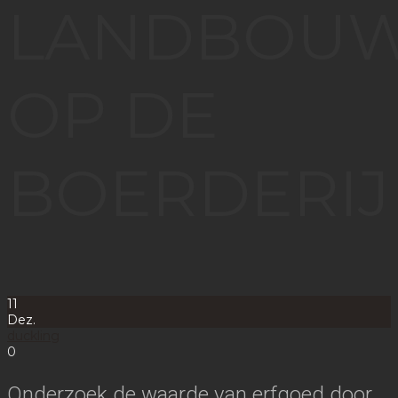
LANDBOU
OP DE
BOERDERIJ
11
Dez.
duckling
0
Onderzoek de waarde van erfgoed door