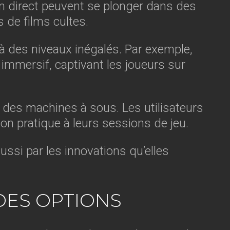
en direct peuvent se plonger dans des
s de films cultes.
à des niveaux inégalés. Par exemple,
immersif, captivant les joueurs sur
it des machines à sous. Les utilisateurs
on pratique à leurs sessions de jeu.
ssi par les innovations qu’elles
 DES OPTIONS