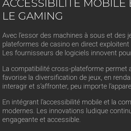
ACCESSIBILITÉ MOBILE
LE GAMING
Avec l’essor des machines à sous et des jeu
plateformes de casino en direct exploitent
Les fournisseurs de logiciels innovent pou
La compatibilité cross-plateforme permet au
favorise la diversification de jeux, en rend
interagir et s’affronter, peu importe l’apparei
En intégrant l’accessibilité mobile et la co
modernes. Les innovations ludique contin
engageante et accessible.