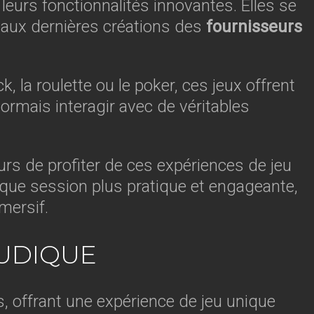
leurs fonctionnalités innovantes. Elles se
s aux dernières créations des
fournisseurs
, la roulette ou le poker, ces jeux offrent
ormais interagir avec de véritables
eurs de profiter de ces expériences de jeu
haque session plus pratique et engageante,
mersif.
LUDIQUE
, offrant une expérience de jeu unique