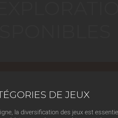
 EXPLORATI
ISPONIBLES
TÉGORIES DE JEUX
gne, la diversification des jeux est essenti