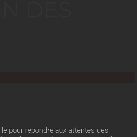
ON DES
elle pour répondre aux attentes des