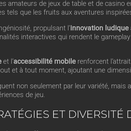
les amateurs de jeux de table et de casino 
s tels que les fruits aux aventures inspirée
ingéniosité, propulsant l’
innovation ludique
alités interactives qui rendent le gameplay 
e
et l’
accessibilité mobile
renforcent l’attra
rtout et à tout moment, ajoutant une dimensi
ent non seulement par leur variété, mais au
ériences de jeu.
TRATÉGIES ET DIVERSITÉ