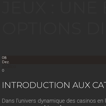
JEUX : UNE
OPTIONS D
08
Dez.
duckling
0
INTRODUCTION AUX CA
Dans l’univers dynamique des casinos en li