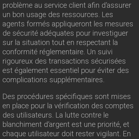
problème au service client afin d’assurer
un bon usage des ressources. Les
agents formés appliqueront les mesures
de sécurité adéquates pour investiguer
sur la situation tout en respectant la
conformité réglementaire. Un suivi
rigoureux des transactions sécurisées
est également essentiel pour éviter des
complications supplémentaires.
Des procédures spécifiques sont mises
en place pour la vérification des comptes
des utilisateurs. La lutte contre le
blanchiment d’argent est une priorité, et
chaque utilisateur doit rester vigilant. En