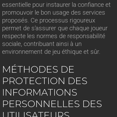
essentielle pour instaurer la confiance et
promouvoir le bon usage des services
proposés. Ce processus rigoureux
permet de s’assurer que chaque joueur
respecte les normes de responsabilité
sociale, contribuant ainsi à un
environnement de jeu éthique et sûr.
MÉTHODES DE
PROTECTION DES
INFORMATIONS
PERSONNELLES DES
UTILISATEURS