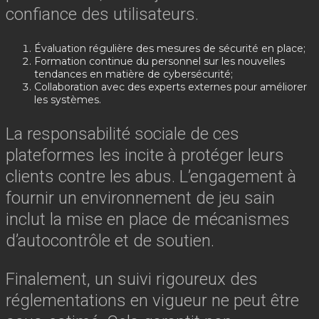
confiance des utilisateurs.
Évaluation régulière des mesures de sécurité en place;
Formation continue du personnel sur les nouvelles
tendances en matière de cybersécurité;
Collaboration avec des experts externes pour améliorer
les systèmes.
La responsabilité sociale de ces
plateformes les incite à protéger leurs
clients contre les abus. L’engagement à
fournir un environnement de jeu sain
inclut la mise en place de mécanismes
d’autocontrôle et de soutien.
Finalement, un suivi rigoureux des
réglementations en vigueur ne peut être