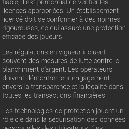
fiable, il est primordial de vérifier les
licences appropriées. Un établissement
licencé doit se conformer à des normes
rigoureuses, ce qui assure une protection
efficace des joueurs.
Les régulations en vigueur incluent
souvent des mesures de lutte contre le
blanchiment d’argent. Les opérateurs
doivent démontrer leur engagement
envers la transparence et la légalité dans
toutes les transactions financières.
Les technologies de protection jouent un
rôle clé dans la sécurisation des données
personnelles des utilisateurs. Ces