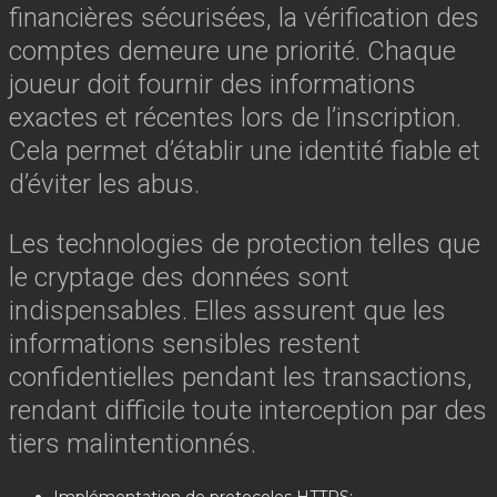
financières sécurisées, la vérification des
comptes demeure une priorité. Chaque
joueur doit fournir des informations
exactes et récentes lors de l’inscription.
Cela permet d’établir une identité fiable et
d’éviter les abus.
Les technologies de protection telles que
le cryptage des données sont
indispensables. Elles assurent que les
informations sensibles restent
confidentielles pendant les transactions,
rendant difficile toute interception par des
tiers malintentionnés.
Implémentation de protocoles HTTPS;