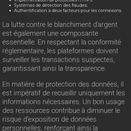
Systèmes de détection des fraudes;
Authentification à deux facteurs pour les connexions.
La lutte contre le blanchiment d’argent
est également une composante
essentielle. En respectant la conformité
réglementaire, les plateformes doivent
surveiller les transactions suspectes,
garantissant ainsi la transparence.
En matière de protection des données, il
est impératif de recueillir uniquement les
informations nécessaires. Un bon usage
des ressources contribue à diminuer le
risque d’exposition de données
personnelles, renforçant ainsi la