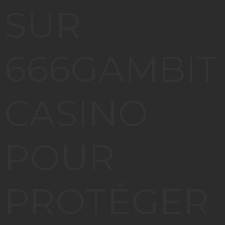
SUR
666GAMBIT
CASINO
POUR
PROTÉGER