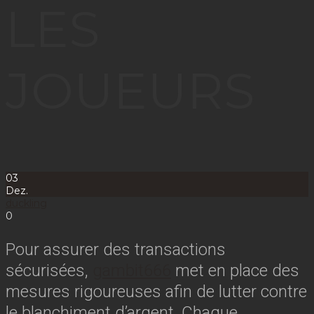
LES
JOUEURS
03
Dez.
duckling
0
Pour assurer des transactions
sécurisées,
gambit666
met en place des
mesures rigoureuses afin de lutter contre
le blanchiment d’argent. Chaque