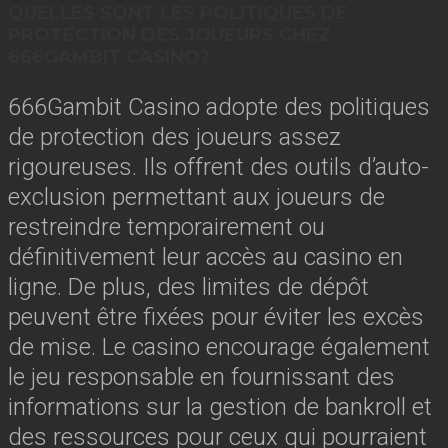
QUELLES SONT LES POLITIQUES DE
PROTECTION DES JOUEURS CHEZ
666GAMBIT CASINO?
666Gambit Casino adopte des politiques
de protection des joueurs assez
rigoureuses. Ils offrent des outils d’auto-
exclusion permettant aux joueurs de
restreindre temporairement ou
définitivement leur accès au casino en
ligne. De plus, des limites de dépôt
peuvent être fixées pour éviter les excès
de mise. Le casino encourage également
le jeu responsable en fournissant des
informations sur la gestion de bankroll et
des ressources pour ceux qui pourraient