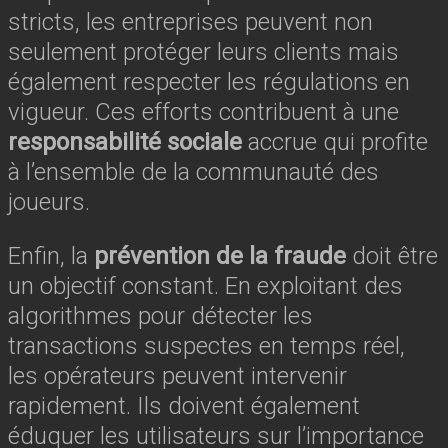
stricts, les entreprises peuvent non
seulement protéger leurs clients mais
également respecter les régulations en
vigueur. Ces efforts contribuent à une
responsabilité sociale
accrue qui profite
à l’ensemble de la communauté des
joueurs.
Enfin, la
prévention de la fraude
doit être
un objectif constant. En exploitant des
algorithmes pour détecter les
transactions suspectes en temps réel,
les opérateurs peuvent intervenir
rapidement. Ils doivent également
éduquer les utilisateurs sur l’importance