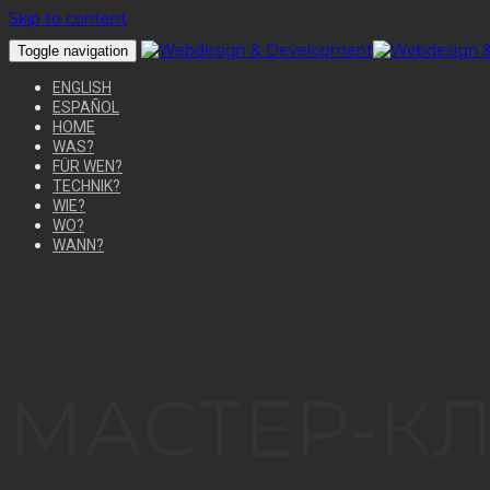
Skip to content
Toggle navigation
ENGLISH
ESPAÑOL
HOME
WAS?
FÜR WEN?
TECHNIK?
WIE?
WO?
WANN?
МАСТЕР-КЛ