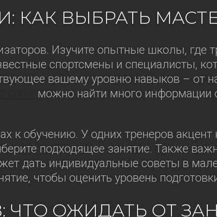
: КАК ВЫБРАТЬ МАСТЕР
изаторов. Изучите опытные школы, где 
известные спортсмены и специалисты, ко
ствующее вашему уровню навыков – от н
kz.com/
можно найти много информации о 
х к обучению. У одних тренеров акцент н
выберите подходящее занятие. Также важ
ет дать индивидуальные советы в мален
анятие, чтобы оценить уровень подготов
 ЧТО ОЖИДАТЬ ОТ ЗАН