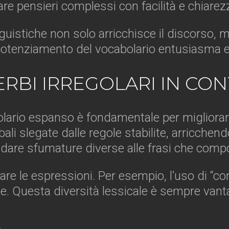
lare pensieri complessi con facilità e chiarez
inguistiche non solo arricchisce il discorso
potenziamento del vocabolario entusiasma e st
ERBI IRREGOLARI IN CON
ario espanso è fondamentale per migliorare 
bali slegate dalle regole stabilite, arricchen
uò dare sfumature diverse alle frasi che comp
iare le espressioni. Per esempio, l’uso di “c
. Questa diversità lessicale è sempre vantag