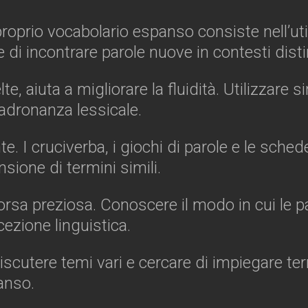
proprio vocabolario espanso consiste nell’util
te di incontrare parole nuove in contesti distin
te, aiuta a migliorare la fluidità. Utilizzare s
 padronanza lessicale.
. I cruciverba, i giochi di parole e le sched
sione di termini simili.
sorsa preziosa. Conoscere il modo in cui le p
cezione linguistica.
iscutere temi vari e cercare di impiegare term
anso.