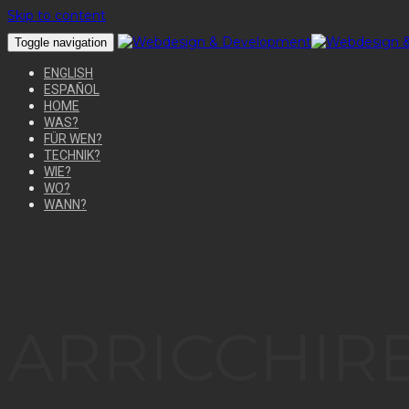
Skip to content
Toggle navigation
ENGLISH
ESPAÑOL
HOME
WAS?
FÜR WEN?
TECHNIK?
WIE?
WO?
WANN?
ARRICCHIRE