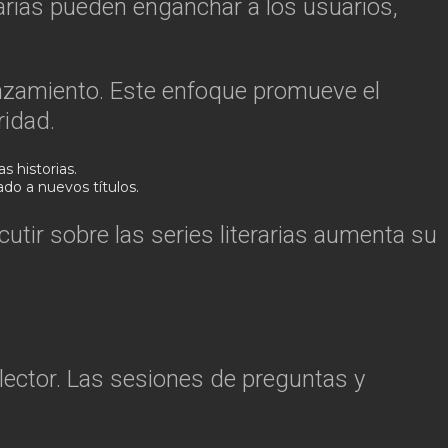
rarias pueden enganchar a los usuarios,
anzamiento. Este enfoque promueve el
ridad.
s historias.
o a nuevos títulos.
cutir sobre las series literarias aumenta su
 lector. Las sesiones de preguntas y