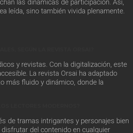
echan las dinámicas de participación. Así,
 sea leída, sino también vivida plenamente.
ALES, SEGÚN LA REVISTA ORSAI?
icos y revistas. Con la digitalización, este
ccesible. La revista Orsai ha adaptado
to más fluido y dinámico, donde la
A LOS LECTORES MODERNOS?
vés de tramas intrigantes y personajes bien
disfrutar del contenido en cualquier