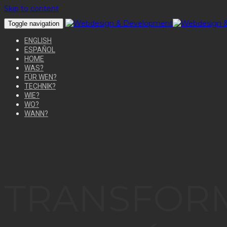
Skip to content
Toggle navigation
ENGLISH
ESPAÑOL
HOME
WAS?
FÜR WEN?
TECHNIK?
WIE?
WO?
WANN?
TRANSFORM