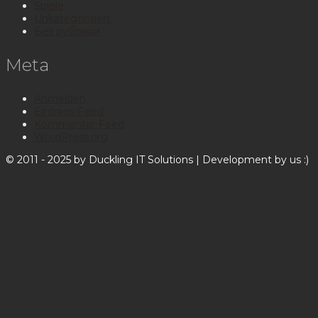
Spiele
Unkategorisiert
Без рубрики
Meta
Anmelden
Eintrags-Feed
Kommentar-Feed
WordPress.org
© 2011 - 2025 by Duckling IT Solutions | Development by us :)