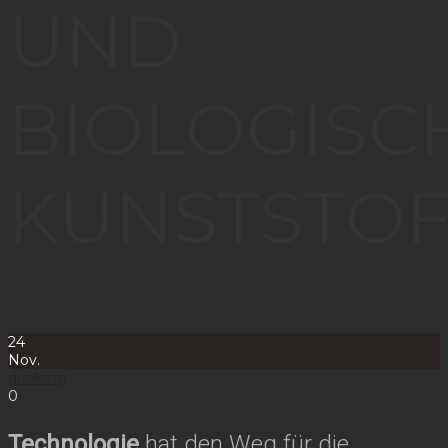
UND
BIOLOGISC
KUNSTSTO
24
Nov.
duckling
0
Technologie
hat den Weg für die