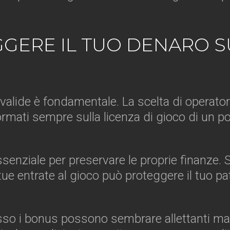
GERE IL TUO DENARO SU
e valide è fondamentale. La scelta di operat
formati sempre sulla licenza di gioco di un p
senziale per preservare le proprie finanze. 
tue entrate al gioco può proteggere il tuo pa
sso i bonus possono sembrare allettanti ma a