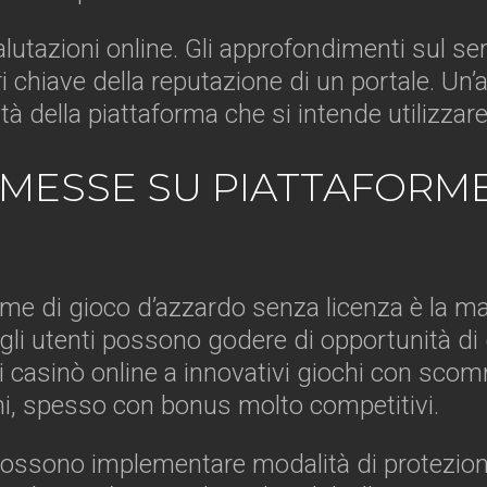
alutazioni online. Gli approfondimenti sul servi
ori chiave della reputazione di un portale. U
lità della piattaforma che si intende utilizzare
OMMESSE SU PIATTAFORM
rme di gioco d’azzardo senza licenza è la mag
i utenti possono godere di opportunità di gi
i casinò online a innovativi giochi con scom
oni, spesso con bonus molto competitivi.
possono implementare modalità di protezione 