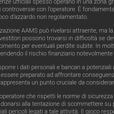
icenze ufficiali spesso operano in una zona g
 di controversie con l’operatore. È fondament
gioco d’azzardo non regolamentato.
zione AAMS può rivelarsi attraente, ma la le
vestitori possono trovarsi in difficoltà se d
arcimento per eventuali perdite subite. In mo
 rendendo il rischio finanziario notevolment
esporre i dati personali e bancari a potenziali
 essere preparato ad affrontare conseguenze
fe rappresenta un punto cruciale da consider
 operatore che rispetti le norme di sicurezza 
ndonarsi alla tentazione di scommettere su p
 pericoli legati a tale attività. Il gioco resp