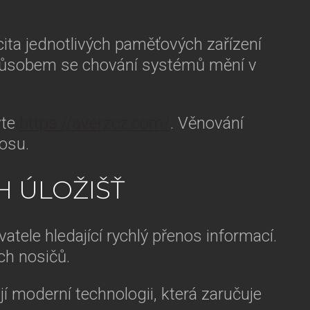
ita jednotlivých paměťových zařízení
způsobem se chování systémů mění v
vte
https://averzcz.com/
. Věnování
osu.
 ÚLOŽIŠŤ
vatele hledající rychlý přenos informací.
ých nosičů.
í moderní technologii, která zaručuje