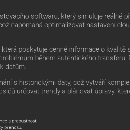
estovacího softwaru, který simuluje reálné 
, což napomáhá optimalizovat nastavení clou
 která poskytuje cenné informace o kvalitě
k problémům během autentického transferu. 
u k datům.
ání s historickými daty, což vytváří kompl
ičů určovat trendy a plánovat úpravy, kte
nce a propustnosti.
ity přenosu.