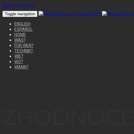
Skip to content
Toggle navigation
ENGLISH
ESPAÑOL
HOME
WAS?
FÜR WEN?
TECHNIK?
WIE?
WO?
WANN?
ZHODNOCEN