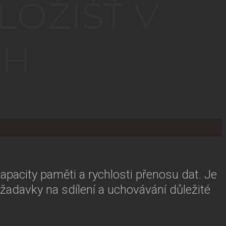
LOŽIŠŤ V
CH
kapacity paměti a rychlosti přenosu dat. Je
ožadavky na sdílení a uchovávání důležité