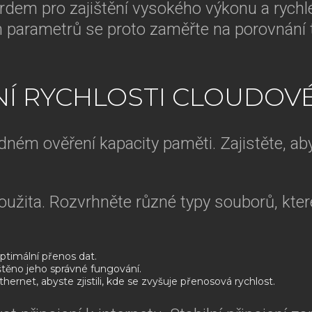
rdem pro zajištění vysokého výkonu a rychlé
h parametrů se proto zaměřte na porovnání te
NÍ RYCHLOSTI CLOUDOV
dném ověření kapacity paměti. Zajistěte, a
použita. Rozvrhněte různé typy souborů, kter
optimální přenos dat.
ištěno jeho správné fungování.
hernet, abyste zjistili, kde se zvyšuje přenosová rychlost.