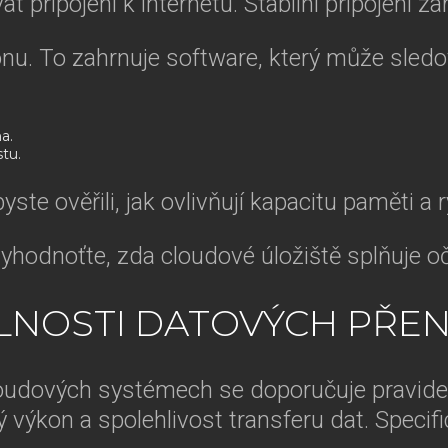
t připojení k internetu. Stabilní připojení z
konu. To zahrnuje software, který může sle
a.
stu.
te ověřili, jak ovlivňují kapacitu paměti a r
vyhodnoťte, zda cloudové úložiště splňuje 
ILNOSTI DATOVÝCH PŘE
cloudových systémech se doporučuje pravidel
 výkon a spolehlivost transferu dat. Specifi