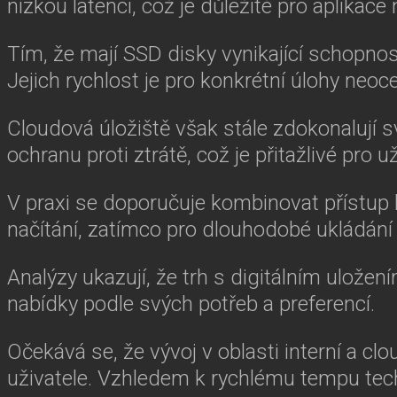
nízkou latenci, což je důležité pro aplikace
Tím, že mají SSD disky vynikající schopnos
Jejich rychlost je pro konkrétní úlohy neoce
Cloudová úložiště však stále zdokonalují sv
ochranu proti ztrátě, což je přitažlivé pro
V praxi se doporučuje kombinovat přístup 
načítání, zatímco pro dlouhodobé ukládání 
Analýzy ukazují, že trh s digitálním uložen
nabídky podle svých potřeb a preferencí.
Očekává se, že vývoj v oblasti interní a c
uživatele. Vzhledem k rychlému tempu tec