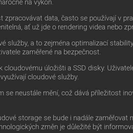
 náročné na výkon.
t zpracovávat data, často se používají v pr
nitelná, ať už jde o rendering videa nebo zp
é služby, a to zejména optimalizací stability
 uživatele zaměřené na bezpečnost.
k cloudovému úložišti a SSD disky. Uživatel
využívají cloudové služby.
ím se neustále mění, což dává příležitost in
loudové storage se bude i nadále zaměřovat 
hnologických změn je důležité být informov