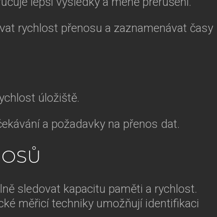
aručuje lepší výsledky a méně přerušení.
dovat rychlost přenosu a zaznamenávat časy
ychlost úložiště.
očekávání a požadavky na přenos dat.
NOSŮ
ně sledovat kapacitu paměti a rychlost.
cké měřicí techniky umožňují identifikaci