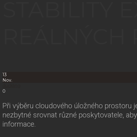
STABILITY 
REÁLNÝCH
13
Nov.
duckling
0
Při výběru cloudového úložného prostoru je 
nezbytné srovnat různé poskytovatele, aby 
informace.