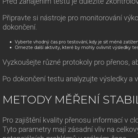
Před zahájením testu je důležité zkontrolova
Připravte si nástroje pro monitorování vý
dokončení.
Vyberte vhodný čas pro testování, kdy je síť méně zatížen
Omezte další aktivity, které by mohly ovlivnit výsledky te
Vyzkoušejte různé protokoly pro přenos, abys
Po dokončení testu analyzujte výsledky a 
METODY MĚŘENÍ STAB
Pro zajištění kvality přenosu informací v 
Tyto parametry mají zásadní vliv na celkový