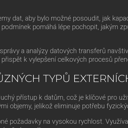
my dat, aby bylo možné posoudit, jak kapac
ých podmínek pomáhá lépe pochopit, jakým 
 správy a analýzy datových transferů navšti
řispět k vylepšení celkových procesů přen
ZNÝCH TYPŮ EXTERNÍCH
duchý přístup k datům, což je klíčové pro uži
ými objemy, jelikož eliminuje potřebu fyzick
né požadavky na vysokou rychlost. Využívaj