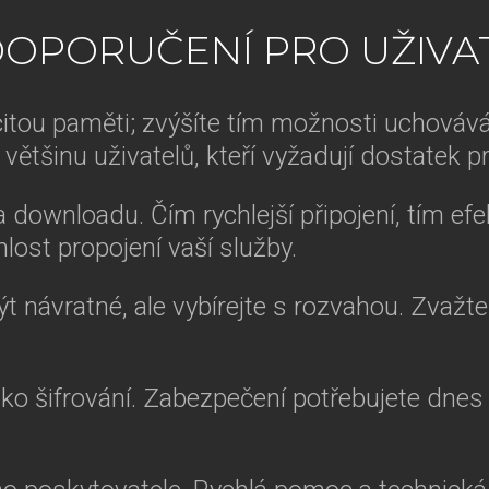
DOPORUČENÍ PRO UŽIVA
itou paměti; zvýšíte tím možnosti uchováván
ětšinu uživatelů, kteří vyžadují dostatek p
 downloadu. Čím rychlejší připojení, tím efe
hlost propojení vaší služby.
t návratné, ale vybírejte s rozvahou. Zvažt
ko šifrování. Zabezpečení potřebujete dnes v