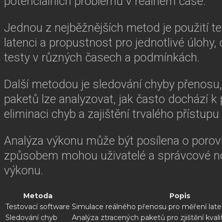
potenciálních problémů v reálném čase.
Jednou z nejběžnějších metod je použití t
latenci a propustnost pro jednotlivé úlohy
testy v různých časech a podmínkách.
Další metodou je sledování chyby přenosu,
paketů lze analyzovat, jak často dochází 
eliminaci chyb a zajištění trvalého přístup
Analýza výkonu může být posílena o porovn
způsobem mohou uživatelé a správcové nos
výkonu.
Metoda
Popis
Testovací software
Simulace reálného přenosu pro měření late
Sledování chyb
Analýza ztracených paketů pro zjištění kval