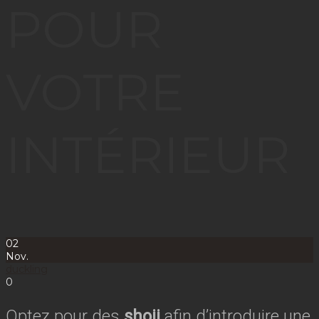
POUR
VOTRE
INTÉRIEUR
02
Nov.
duckling
0
Optez pour des
shoji
afin d’introduire une