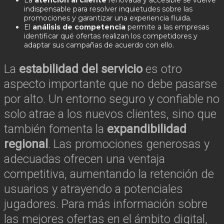
indispensable para resolver inquietudes sobre las
promociones y garantizar una experiencia fluida.
El
análisis de competencia
permite a las empresas
identificar qué ofertas realizan los competidores y
adaptar sus campañas de acuerdo con ello.
La
estabilidad del servicio
es otro
aspecto importante que no debe pasarse
por alto. Un entorno seguro y confiable no
solo atrae a los nuevos clientes, sino que
también fomenta la
expandibilidad
regional
. Las promociones generosas y
adecuadas ofrecen una ventaja
competitiva, aumentando la retención de
usuarios y atrayendo a potenciales
jugadores. Para más información sobre
las mejores ofertas en el ámbito digital,