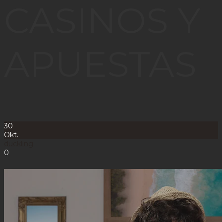
CASINOS Y
APUESTAS
30
Okt.
duckling
0