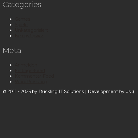
Categories
Games
Spiele
Unkategorisiert
Без рубрики
Meta
Anmelden
Eintrags-Feed
Kommentar-Feed
WordPress.org
© 2011 - 2025 by Duckling IT Solutions | Development by us :)