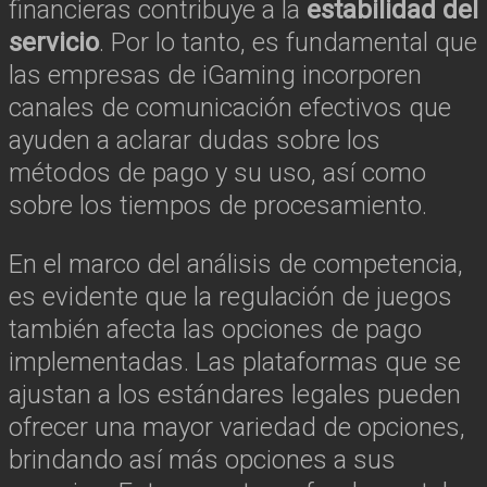
financieras contribuye a la
estabilidad del
servicio
. Por lo tanto, es fundamental que
las empresas de iGaming incorporen
canales de comunicación efectivos que
ayuden a aclarar dudas sobre los
métodos de pago y su uso, así como
sobre los tiempos de procesamiento.
En el marco del análisis de competencia,
es evidente que la regulación de juegos
también afecta las opciones de pago
implementadas. Las plataformas que se
ajustan a los estándares legales pueden
ofrecer una mayor variedad de opciones,
brindando así más opciones a sus