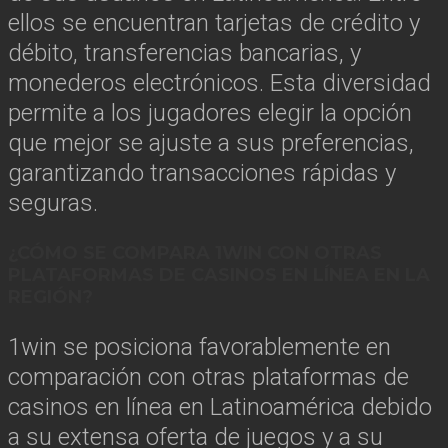
ellos se encuentran tarjetas de crédito y
débito, transferencias bancarias, y
monederos electrónicos. Esta diversidad
permite a los jugadores elegir la opción
que mejor se ajuste a sus preferencias,
garantizando transacciones rápidas y
seguras.
¿CÓMO SE COMPARA 1WIN CON OTRAS
PLATAFORMAS DE CASINOS EN LÍNEA EN LA
REGIÓN?
1win se posiciona favorablemente en
comparación con otras plataformas de
casinos en línea en Latinoamérica debido
a su extensa oferta de juegos y a su