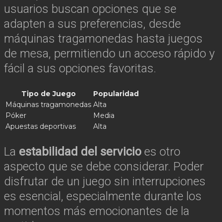
usuarios buscan opciones que se
adapten a sus preferencias, desde
máquinas tragamonedas hasta juegos
de mesa, permitiendo un acceso rápido y
fácil a sus opciones favoritas.
Tipo de Juego
Popularidad
Máquinas tragamonedas
Alta
Póker
Media
Apuestas deportivas
Alta
La
estabilidad del servicio
es otro
aspecto que se debe considerar. Poder
disfrutar de un juego sin interrupciones
es esencial, especialmente durante los
momentos más emocionantes de la