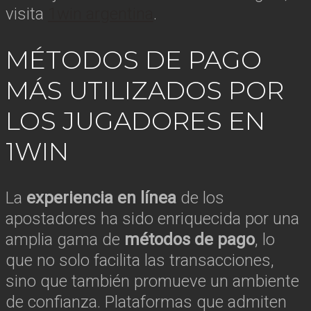
visita
1win argentina
.
MÉTODOS DE PAGO
MÁS UTILIZADOS POR
LOS JUGADORES EN
1WIN
La
experiencia en línea
de los
apostadores ha sido enriquecida por una
amplia gama de
métodos de pago
, lo
que no solo facilita las transacciones,
sino que también promueve un ambiente
de confianza. Plataformas que admiten