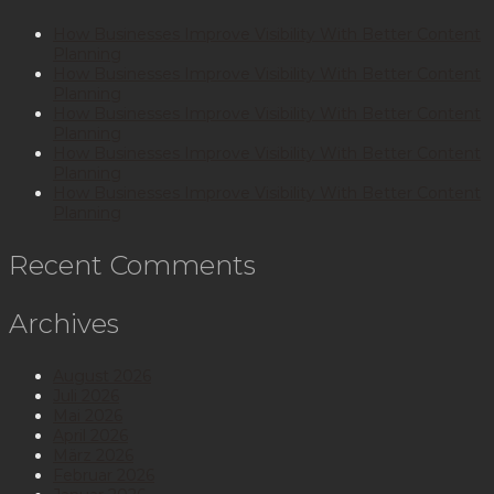
How Businesses Improve Visibility With Better Content
Planning
How Businesses Improve Visibility With Better Content
Planning
How Businesses Improve Visibility With Better Content
Planning
How Businesses Improve Visibility With Better Content
Planning
How Businesses Improve Visibility With Better Content
Planning
Recent Comments
Archives
August 2026
Juli 2026
Mai 2026
April 2026
März 2026
Februar 2026