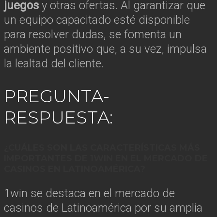
juegos
y otras ofertas. Al garantizar que
un equipo capacitado esté disponible
para resolver dudas, se fomenta un
ambiente positivo que, a su vez, impulsa
la lealtad del cliente.
PREGUNTA-
RESPUESTA:
¿CUÁLES SON LAS CARACTERÍSTICAS MÁS
IMPORTANTES DE 1WIN EN EL MERCADO DE
CASINOS EN LATINOAMÉRICA?
1win se destaca en el mercado de
casinos de Latinoamérica por su amplia