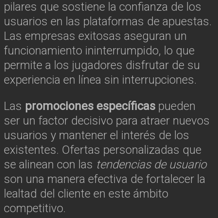
pilares que sostiene la confianza de los
usuarios en las plataformas de apuestas.
Las empresas exitosas aseguran un
funcionamiento ininterrumpido, lo que
permite a los jugadores disfrutar de su
experiencia en línea sin interrupciones.
Las
promociones específicas
pueden
ser un factor decisivo para atraer nuevos
usuarios y mantener el interés de los
existentes. Ofertas personalizadas que
se alinean con las
tendencias de usuario
son una manera efectiva de fortalecer la
lealtad del cliente en este ámbito
competitivo.