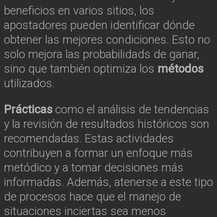
beneficios en varios sitios, los
apostadores pueden identificar dónde
obtener las mejores condiciones. Esto no
solo mejora las probabilidads de ganar,
sino que también optimiza los
métodos
utilizados.
Prácticas
como el análisis de tendencias
y la revisión de resultados históricos son
recomendadas. Estas actividades
contribuyen a formar un enfoque más
metódico y a tomar decisiones más
informadas. Además, atenerse a este tipo
de procesos hace que el manejo de
situaciones inciertas sea menos