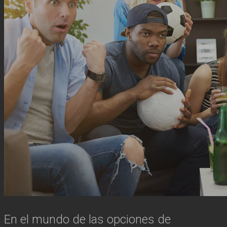
En el mundo de las opciones de