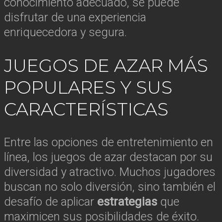
conocimiento adecuado, se puede
disfrutar de una experiencia
enriquecedora y segura.
JUEGOS DE AZAR MÁS
POPULARES Y SUS
CARACTERÍSTICAS
Entre las opciones de entretenimiento en
línea, los juegos de azar destacan por su
diversidad y atractivo. Muchos jugadores
buscan no solo diversión, sino también el
desafío de aplicar
estrategias
que
maximicen sus posibilidades de éxito.