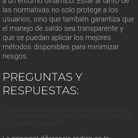
a un entorno dinámico. Estar al tanto de
las normativas no solo protege a los
usuarios, sino que también garantiza que
el manejo de saldo sea transparente y
que se puedan aplicar los mejores
métodos disponibles para minimizar
riesgos.
PREGUNTAS Y
RESPUESTAS:
¿CUÁL ES LA PRINCIPAL DIFERENCIA ENTRE
LAS APUESTAS DEPORTIVAS Y LOS JUEGOS
DE CASINO EN 1WIN?