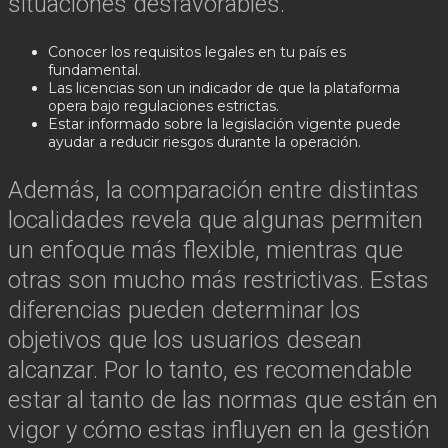
situaciones desfavorables.
Conocer los requisitos legales en tu país es
fundamental.
Las licencias son un indicador de que la plataforma
opera bajo regulaciones estrictas.
Estar informado sobre la legislación vigente puede
ayudar a reducir riesgos durante la operación.
Además, la comparación entre distintas
localidades revela que algunas permiten
un enfoque más flexible, mientras que
otras son mucho más restrictivas. Estas
diferencias pueden determinar los
objetivos que los usuarios desean
alcanzar. Por lo tanto, es recomendable
estar al tanto de las normas que están en
vigor y cómo estas influyen en la gestión