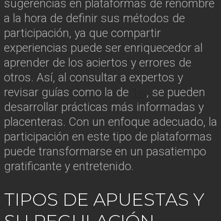
sugerencias en plataformas de renombre
a la hora de definir sus métodos de
participación, ya que compartir
experiencias puede ser enriquecedor al
aprender de los aciertos y errores de
otros. Así, al consultar a expertos y
revisar guías como la de
1w
, se pueden
desarrollar prácticas más informadas y
placenteras. Con un enfoque adecuado, la
participación en este tipo de plataformas
puede transformarse en un pasatiempo
gratificante y entretenido.
TIPOS DE APUESTAS Y
SU REGULACIÓN