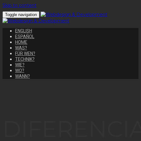
Skip to content
Toggle navigation
ENGLISH
ESPAÑOL
HOME
WAS?
FÜR WEN?
TECHNIK?
WIE?
WO?
WANN?
DIFERENCI