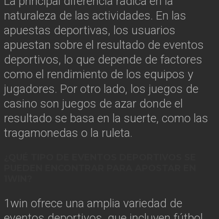
La principal diferencia radica en la
naturaleza de las actividades. En las
apuestas deportivas, los usuarios
apuestan sobre el resultado de eventos
deportivos, lo que depende de factores
como el rendimiento de los equipos y
jugadores. Por otro lado, los juegos de
casino son juegos de azar donde el
resultado se basa en la suerte, como las
tragamonedas o la ruleta.
¿QUÉ TIPO DE EVENTOS DEPORTIVOS SE
PUEDEN ENCONTRAR PARA APOSTAR EN
1WIN?
1win ofrece una amplia variedad de
eventos deportivos, que incluyen fútbol,