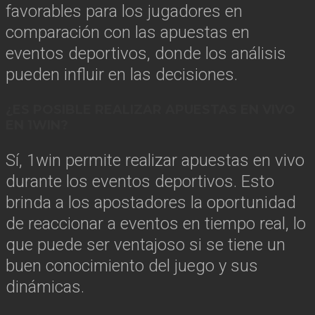
favorables para los jugadores en
comparación con las apuestas en
eventos deportivos, donde los análisis
pueden influir en las decisiones.
¿ES POSIBLE REALIZAR APUESTAS EN VIVO
EN 1WIN?
Sí, 1win permite realizar apuestas en vivo
durante los eventos deportivos. Esto
brinda a los apostadores la oportunidad
de reaccionar a eventos en tiempo real, lo
que puede ser ventajoso si se tiene un
buen conocimiento del juego y sus
dinámicas.