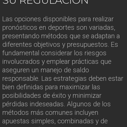
Las opciones disponibles para realizar
pronósticos en deportes son variadas,
presentando métodos que se adaptan a
diferentes objetivos y presupuestos. Es
fundamental considerar los riesgos
involucrados y emplear prácticas que
aseguren un manejo de saldo
responsable. Las estrategias deben estar
bien definidas para maximizar las
posibilidades de éxito y minimizar
pérdidas indeseadas. Algunos de los
métodos más comunes incluyen
apuestas simples, combinadas y de