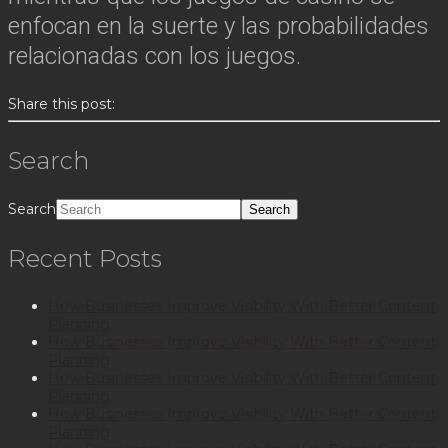
enfocan en la suerte y las probabilidades
relacionadas con los juegos.
Share this post:
Search
Search
Recent Posts
How Businesses Improve Visibility With Better Content
Planning
How Businesses Improve Visibility With Better Content
Planning
How Businesses Improve Visibility With Better Content
Planning
How Businesses Improve Visibility With Better Content
Planning