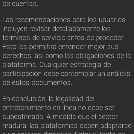
de cuentas.
Las recomendaciones para los usuarios
incluyen revisar detalladamente los
términos de servicio antes de proceder.
Esto les permitirá entender mejor sus
derechos, así como las obligaciones de la
plataforma. Cualquier estrategia de
participación debe contemplar un análisis
de estos documentos.
En conclusión, la legalidad del
entretenimiento en línea no debe ser
subestimada. A medida que el sector
madura, las plataformas deben adaptarse