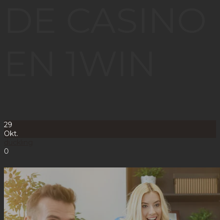
DE CASINO
EN 1WIN
29
Okt.
duckling
0