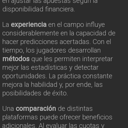
en ajustar las apuestas según la
disponibilidad financiera.
La
experiencia
en el campo influye
considerablemente en la capacidad de
hacer predicciones acertadas. Con el
tiempo, los jugadores desarrollan
métodos
que les permiten interpretar
mejor las estadísticas y detectar
oportunidades. La práctica constante
mejora la habilidad y, por ende, las
posibilidades de éxito.
Una
comparación
de distintas
plataformas puede ofrecer beneficios
adicionales. Al evaluar las cuotas y