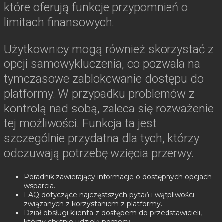
które oferują funkcje przypomnień o
limitach finansowych.
Użytkownicy mogą również skorzystać z
opcji samowykluczenia, co pozwala na
tymczasowe zablokowanie dostępu do
platformy. W przypadku problemów z
kontrolą nad sobą, zaleca się rozważenie
tej możliwości. Funkcja ta jest
szczególnie przydatna dla tych, którzy
odczuwają potrzebę wzięcia przerwy.
Poradnik zawierający informacje o dostępnych opcjach
wsparcia.
FAQ dotyczące najczęstszych pytań i wątpliwości
związanych z korzystaniem z platformy.
Dział obsługi klienta z dostępem do przedstawicieli,
którzy chętnie udzielą pomocy.