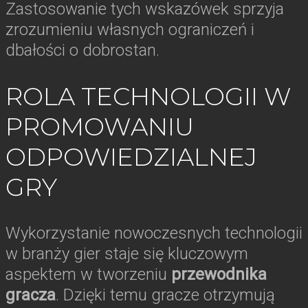
Zastosowanie tych wskazówek sprzyja
zrozumieniu własnych ograniczeń i
dbałości o dobrostan.
ROLA TECHNOLOGII W
PROMOWANIU
ODPOWIEDZIALNEJ
GRY
Wykorzystanie nowoczesnych technologii
w branży gier staje się kluczowym
aspektem w tworzeniu
przewodnika
gracza
. Dzięki temu gracze otrzymują