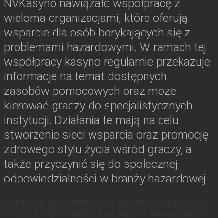
NVKasyno nawiązało współpracę z
wieloma organizacjami, które oferują
wsparcie dla osób borykających się z
problemami hazardowymi. W ramach tej
współpracy kasyno regularnie przekazuje
informacje na temat dostępnych
zasobów pomocowych oraz moze
kierować graczy do specjalistycznych
instytucji. Działania te mają na celu
stworzenie sieci wsparcia oraz promocję
zdrowego stylu życia wśród graczy, a
także przyczynić się do społecznej
odpowiedzialności w branży hazardowej.
JAKIE SĄ GŁÓWNE CELE EDUKACJI GRACZY
O GRZE ODPOWIEDZIALNEJ W NVKASYNO?