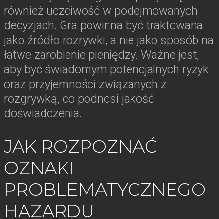
również uczciwość w podejmowanych
decyzjach. Gra powinna być traktowana
jako źródło rozrywki, a nie jako sposób na
łatwe zarobienie pieniędzy. Ważne jest,
aby być świadomym potencjalnych ryzyk
oraz przyjemności związanych z
rozgrywką, co podnosi jakość
doświadczenia.
JAK ROZPOZNAĆ
OZNAKI
PROBLEMATYCZNEGO
HAZARDU