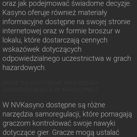
oraz jak podejmować świadome decyzje.
Kasyno oferuje również materiały
informacyjne dostępne na swojej stronie
internetowej oraz w formie broszur w
lokalu, które dostarczają cennych
wskazówek dotyczących
odpowiedzialnego uczestnictwa w grach
hazardowych.
JAKIE SĄ DOSTĘPNE NARZĘDZIA
SAMOREGULACJI W NVKASYNO?
W NVKasyno dostępne są różne
narzędzia samoregulacji, które pomagają
graczom kontrolować swoje nawyki
dotyczące gier. Gracze mogą ustalać