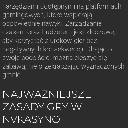
narzędziami dostępnymi na platformach
gamingowych, które wspierają
odpowiednie nawyki. Zarządzanie
czasem oraz budżetem jest kluczowe,
aby korzystać z uroków gier bez
negatywnych konsekwencji. Dbając o
swoje podejście, można cieszyć się
zabawą, nie przekraczając wyznaczonych
granic.
NAJWAŻNIEJSZE
ZASADY GRY W
NVKASYNO