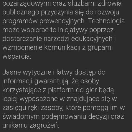
pozarządowymi oraz służbami zdrowia
publicznego przyczynia się do rozwoju
programów prewencyjnych. Technologia
może wspierać te inicjatywy poprzez
dostarczanie narzędzi edukacyjnych i
wzmocnienie komunikacji z grupami
wsparcia.
Jasne wytyczne i łatwy dostęp do
informacji gwarantują, że osoby
korzystające z platform do gier będą
lepiej wyposażone w znajdujące się w
zasięgu ręki zasoby, które pomogą im w
świadomym podejmowaniu decyzji oraz
unikaniu zagrożeń.