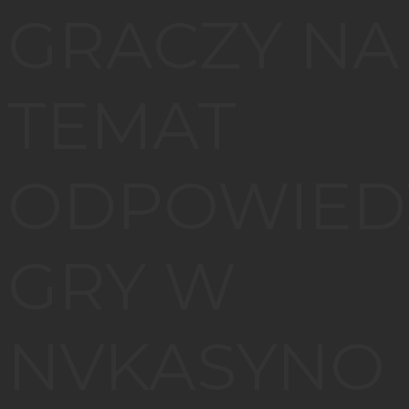
GRACZY NA
TEMAT
ODPOWIED
GRY W
NVKASYNO