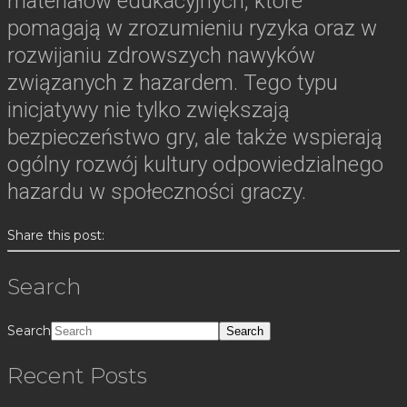
materiałów edukacyjnych, które
pomagają w zrozumieniu ryzyka oraz w
rozwijaniu zdrowszych nawyków
związanych z hazardem. Tego typu
inicjatywy nie tylko zwiększają
bezpieczeństwo gry, ale także wspierają
ogólny rozwój kultury odpowiedzialnego
hazardu w społeczności graczy.
Share this post:
Search
Search
Recent Posts