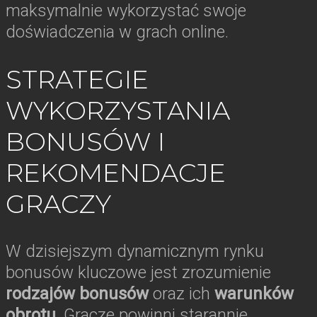
maksymalnie wykorzystać swoje
doświadczenia w grach online.
STRATEGIE
WYKORZYSTANIA
BONUSÓW I
REKOMENDACJE
GRACZY
W dzisiejszym dynamicznym rynku
bonusów kluczowe jest zrozumienie
rodzajów bonusów
oraz ich
warunków
obrotu
. Gracze powinni starannie