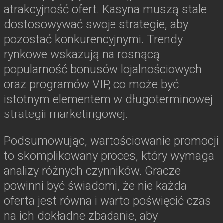
atrakcyjność ofert. Kasyna muszą stale
dostosowywać swoje strategie, aby
pozostać konkurencyjnymi. Trendy
rynkowe wskazują na rosnącą
popularność bonusów lojalnościowych
oraz programów VIP, co może być
istotnym elementem w długoterminowej
strategii marketingowej.
Podsumowując, wartościowanie promocji
to skomplikowany proces, który wymaga
analizy różnych czynników. Gracze
powinni być świadomi, że nie każda
oferta jest równa i warto poświęcić czas
na ich dokładne zbadanie, aby