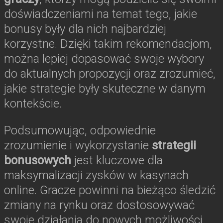
doświadczeniami na temat tego, jakie
bonusy były dla nich najbardziej
korzystne. Dzięki takim rekomendacjom,
można lepiej dopasować swoje wybory
do aktualnych propozycji oraz zrozumieć,
jakie strategie były skuteczne w danym
kontekście.
Podsumowując, odpowiednie
zrozumienie i wykorzystanie
strategii
bonusowych
jest kluczowe dla
maksymalizacji zysków w kasynach
online. Gracze powinni na bieżąco śledzić
zmiany na rynku oraz dostosowywać
swoje działania do nowych możliwości,