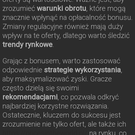
zrozumieć
warunki obrotu
, które mogą
znacznie wpłynąć na opłacalność bonusu.
Zmiany regulacyjne również mają duży
wpływ na te oferty, dlatego warto śledzić
trendy rynkowe
.
Grając z bonusem, warto zastosować
odpowiednie
strategie wykorzystania
,
aby maksymalizować zyski. Gracze
często dzielą się swoimi
rekomendacjami
, co pozwala odkryć
najbardziej korzystne rozwiązania.
Ostatecznie, kluczem do sukcesu jest
zrozumienie nie tylko ofert, ale także ich
https://pricesintheworld.pl/
na rynku, co