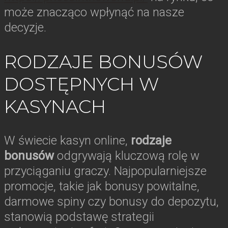
może znacząco wpłynąć na nasze
decyzje.
RODZAJE BONUSÓW
DOSTĘPNYCH W
KASYNACH
W świecie kasyn online,
rodzaje
bonusów
odgrywają kluczową rolę w
przyciąganiu graczy. Najpopularniejsze
promocje, takie jak bonusy powitalne,
darmowe spiny czy bonusy do depozytu,
stanowią podstawę strategii