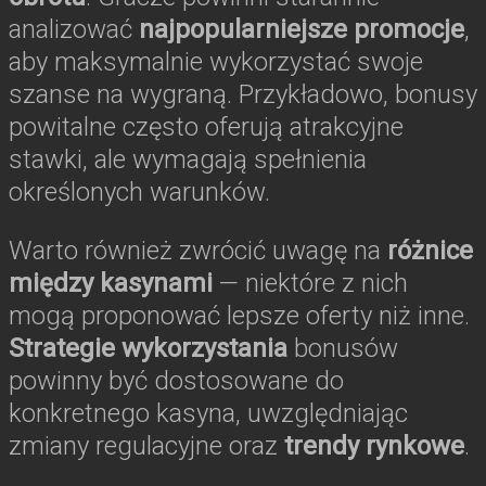
analizować
najpopularniejsze promocje
,
aby maksymalnie wykorzystać swoje
szanse na wygraną. Przykładowo, bonusy
powitalne często oferują atrakcyjne
stawki, ale wymagają spełnienia
określonych warunków.
Warto również zwrócić uwagę na
różnice
między kasynami
— niektóre z nich
mogą proponować lepsze oferty niż inne.
Strategie wykorzystania
bonusów
powinny być dostosowane do
konkretnego kasyna, uwzględniając
zmiany regulacyjne oraz
trendy rynkowe
.