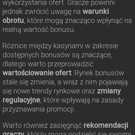
wykorzystania ofert. Gracze powinni
jednak zwrócić uwagę na
warunki
obrotu
, które mogą znacząco wpłynąć na
realną wartość bonusu.
Różnice między kasynami w zakresie
dostępnych bonusów są znaczące,
dlatego warto przeprowadzić
wartościowanie ofert
. Rynek bonusów
stale się zmienia, a wraz z nim pojawiają
się nowe trendy rynkowe oraz
zmiany
regulacyjne
, które wpływają na zasady
przyznawania promocji.
Warto również zasięgnąć
rekomendacji
graczy
, którzy mogą podzielić się swoimi