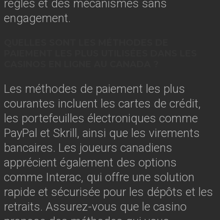
règles et des mécanismes sans
engagement.
QUELLES SONT LES MÉTHODES DE
PAIEMENT LES PLUS UTILISÉES DANS LES
CASINOS EN LIGNE AU CANADA ?
Les méthodes de paiement les plus
courantes incluent les cartes de crédit,
les portefeuilles électroniques comme
PayPal et Skrill, ainsi que les virements
bancaires. Les joueurs canadiens
apprécient également des options
comme Interac, qui offre une solution
rapide et sécurisée pour les dépôts et les
retraits. Assurez-vous que le casino