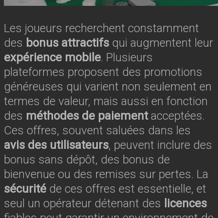
Les joueurs recherchent constamment
des
bonus attractifs
qui augmentent leur
expérience mobile
. Plusieurs
plateformes proposent des promotions
généreuses qui varient non seulement en
termes de valeur, mais aussi en fonction
des
méthodes de paiement
acceptées.
Ces offres, souvent saluées dans les
avis des utilisateurs
, peuvent inclure des
bonus sans dépôt, des bonus de
bienvenue ou des remises sur pertes. La
sécurité
de ces offres est essentielle, et
seul un opérateur détenant des
licences
fiables peut garantir un environnement de