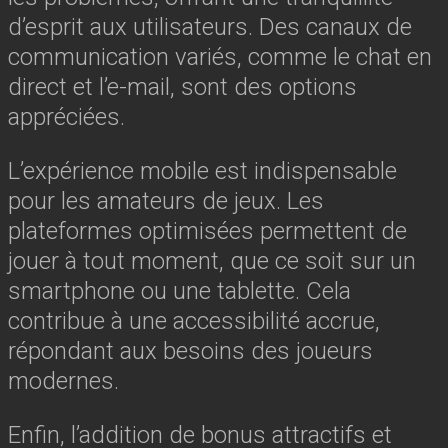
d’esprit aux utilisateurs. Des canaux de
communication variés, comme le chat en
direct et l’e-mail, sont des options
appréciées.
L’expérience mobile est indispensable
pour les amateurs de jeux. Les
plateformes optimisées permettent de
jouer à tout moment, que ce soit sur un
smartphone ou une tablette. Cela
contribue à une accessibilité accrue,
répondant aux besoins des joueurs
modernes.
Enfin, l’addition de bonus attractifs et