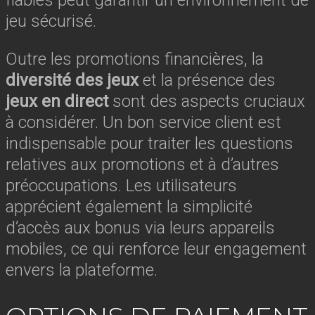
jeu sécurisé.
Outre les promotions financières, la
diversité des jeux
et la présence des
jeux en direct
sont des aspects cruciaux
à considérer. Un bon service client est
indispensable pour traiter les questions
relatives aux promotions et à d’autres
préoccupations. Les utilisateurs
apprécient également la simplicité
d’accès aux bonus via leurs appareils
mobiles, ce qui renforce leur engagement
envers la plateforme.