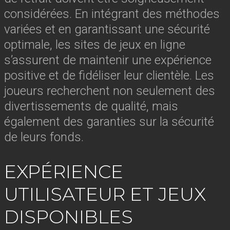
considérées. En intégrant des méthodes
variées et en garantissant une sécurité
optimale, les sites de jeux en ligne
s’assurent de maintenir une expérience
positive et de fidéliser leur clientèle. Les
joueurs recherchent non seulement des
divertissements de qualité, mais
également des garanties sur la sécurité
de leurs fonds.
EXPÉRIENCE
UTILISATEUR ET JEUX
DISPONIBLES