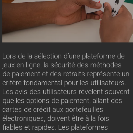
Lors de la sélection d’une plateforme de
jeux en ligne, la sécurité des méthodes
de paiement et des retraits représente un
critère fondamental pour les utilisateurs.
Les avis des utilisateurs révèlent souvent
que les options de paiement, allant des
cartes de crédit aux portefeuilles
électroniques, doivent être à la fois
fiables et rapides. Les plateformes