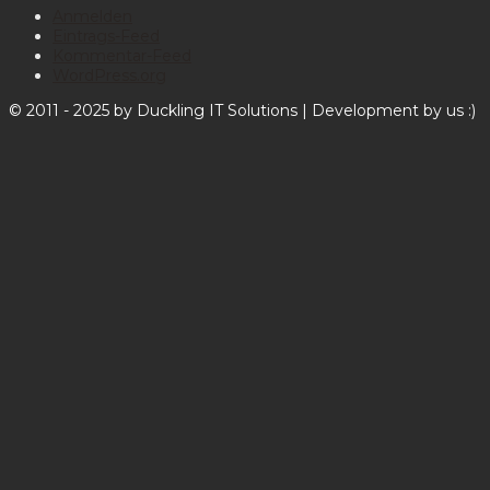
Anmelden
Eintrags-Feed
Kommentar-Feed
WordPress.org
© 2011 - 2025 by Duckling IT Solutions | Development by us :)