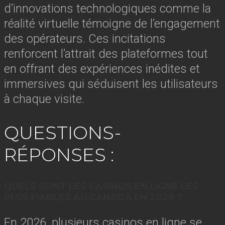
d’innovations technologiques comme la
réalité virtuelle témoigne de l’engagement
des opérateurs. Ces incitations
renforcent l’attrait des plateformes tout
en offrant des expériences inédites et
immersives qui séduisent les utilisateurs
à chaque visite.
QUESTIONS-
RÉPONSES :
QUELS SONT LES CASINOS EN LIGNE LES
PLUS FIABLES AU CANADA EN 2026 ?
En 2026, plusieurs casinos en ligne se