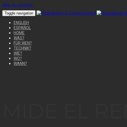
Skip to content
Toggle navigation
ENGLISH
ESPAÑOL
HOME
WAS?
FÜR WEN?
TECHNIK?
WIE?
WO?
WANN?
MIDE EL R