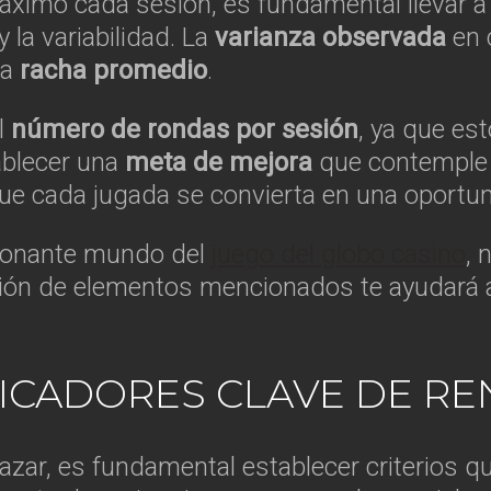
máximo cada sesión, es fundamental llevar 
y la variabilidad. La
varianza observada
en 
la
racha promedio
.
l
número de rondas por sesión
, ya que est
tablecer una
meta de mejora
que contemple
ue cada jugada se convierta en una oportu
cionante mundo del
juego del globo casino
, 
ción de elementos mencionados te ayudará 
DICADORES CLAVE DE R
 azar, es fundamental establecer criterios q