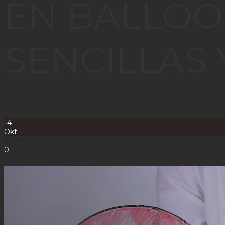
EN BALLOO
SENCILLAS 
14
Okt.
duckling
0