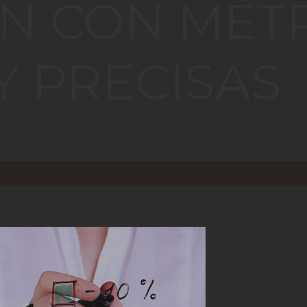
N CON MÉT
Y PRECISAS