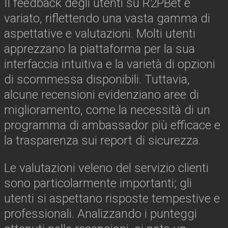
Il feedback degli utenti su R2PBet è
variato, riflettendo una vasta gamma di
aspettative e valutazioni. Molti utenti
apprezzano la piattaforma per la sua
interfaccia intuitiva e la varietà di opzioni
di scommessa disponibili. Tuttavia,
alcune recensioni evidenziano aree di
miglioramento, come la necessità di un
programma di ambassador più efficace e
la trasparenza sui report di sicurezza.
Le valutazioni veleno del servizio clienti
sono particolarmente importanti; gli
utenti si aspettano risposte tempestive e
professionali. Analizzando i punteggi