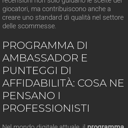
recensioni non solo guidano le scelte dei
giocatori, ma contribuiscono anche a
creare uno standard di qualità nel settore
delle scommesse.
PROGRAMMA DI
AMBASSADOR E
PUNTEGGI DI
AFFIDABILITÀ: COSA NE
PENSANO I
PROFESSIONISTI
Nel mondo digitale attuale, il
programma