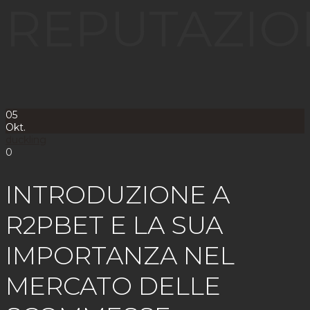
REPUTAZIO
05
Okt.
duckling
0
INTRODUZIONE A
R2PBET E LA SUA
IMPORTANZA NEL
MERCATO DELLE