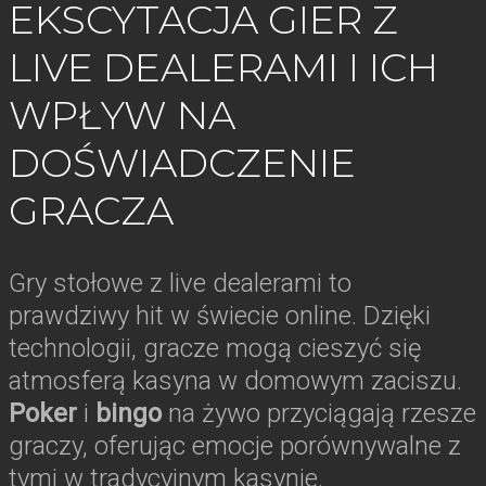
EKSCYTACJA GIER Z
LIVE DEALERAMI I ICH
WPŁYW NA
DOŚWIADCZENIE
GRACZA
Gry stołowe z live dealerami to
prawdziwy hit w świecie online. Dzięki
technologii, gracze mogą cieszyć się
atmosferą kasyna w domowym zaciszu.
Poker
i
bingo
na żywo przyciągają rzesze
graczy, oferując emocje porównywalne z
tymi w tradycyjnym kasynie.