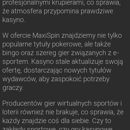
profesjonalnymi krupierami, co sprawia,
że atmosfera przypomina prawdziwe
kasyno.
W ofercie MaxiSpin znajdziemy nie tylko
popularne tytuły pokerowe, ale także
bingo oraz szereg gier związanych z e-
sportem. Kasyno stale aktualizuje swoją
ofertę, dostarczając nowych tytułów
wydawców, aby zaspokoić potrzeby
graczy.
Producentów gier wirtualnych sportów i
loterii również nie brakuje, co sprawia, że
każdy znajdzie coś dla siebie. Czy to
zakłady sportowe, czy gry kasynowe,