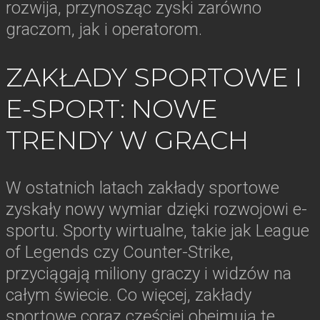
rozwija, przynosząc zyski zarówno
graczom, jak i operatorom.
ZAKŁADY SPORTOWE I
E-SPORT: NOWE
TRENDY W GRACH
W ostatnich latach zakłady sportowe
zyskały nowy wymiar dzięki rozwojowi e-
sportu. Sporty wirtualne, takie jak League
of Legends czy Counter-Strike,
przyciągają miliony graczy i widzów na
całym świecie. Co więcej, zakłady
sportowe coraz częściej obejmują te