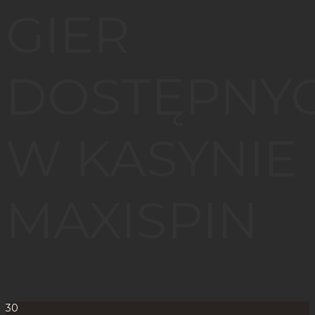
GIER
DOSTĘPNY
W KASYNIE
MAXISPIN
30