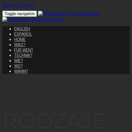
Skip to content
Toggle navigation
ENGLISH
ESPAÑOL
HOME
WAS?
FÜR WEN?
TECHNIK?
WIE?
WO?
WANN?
RODZAJE