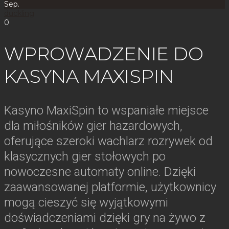
Sep.
duckling
0
WPROWADZENIE DO
KASYNA MAXISPIN
Kasyno MaxiSpin to wspaniałe miejsce
dla miłośników gier hazardowych,
oferujące szeroki wachlarz rozrywek od
klasycznych gier stołowych po
nowoczesne automaty online. Dzięki
zaawansowanej platformie, użytkownicy
mogą cieszyć się wyjątkowymi
doświadczeniami dzięki gry na żywo z