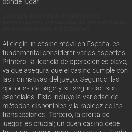
dónde jugar.
¿CUÁLES SON LOS CRITERIOS MÁS
IMPORTANTES A EVALUAR AL SELECCIONAR
UN CASINO MÓVIL EN ESPAÑA?
Al elegir un casino móvil en España, es
fundamental considerar varios aspectos.
Primero, la licencia de operación es clave,
ya que asegura que el casino cumple con
las normativas del juego. Segundo, las
opciones de pago y su seguridad son
esenciales. Esto incluye la variedad de
métodos disponibles y la rapidez de las
transacciones. Tercero, la oferta de
juegos es crucial; un buen casino debe