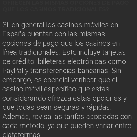
OFRECEN LAS MISMAS OPCIONES DE PAGO
QUE LOS CASINOS TRADICIONALES?
Sí, en general los casinos móviles en
España cuentan con las mismas
opciones de pago que los casinos en
línea tradicionales. Esto incluye tarjetas
de crédito, billeteras electrónicas como
PayPal y transferencias bancarias. Sin
embargo, es esencial verificar que el
casino móvil específico que estás
considerando ofrezca estas opciones y
que todas sean seguras y rápidas.
Además, revisa las tarifas asociadas con
cada método, ya que pueden variar entre
plataformas.