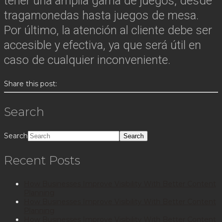
tener una amplia gama de juegos, desde
tragamonedas hasta juegos de mesa.
Por último, la atención al cliente debe ser
accesible y efectiva, ya que será útil en
caso de cualquier inconveniente.
Share this post:
Search
Search
Recent Posts
How Businesses Improve Visibility With Better Content
Planning
How Businesses Improve Visibility With Better Content
Planning
How Businesses Improve Visibility With Better Content