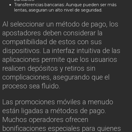
Transferencias bancarias: Aunque pueden ser más
lentas, aseguran un alto nivel de seguridad.
Al seleccionar un método de pago, los
apostadores deben considerar la
compatibilidad de estos con sus
dispositivos. La interfaz intuitiva de las
aplicaciones permite que los usuarios
realicen depósitos y retiros sin
complicaciones, asegurando que el
proceso sea fluido.
Las promociones móviles a menudo
están ligadas a métodos de pago.
Muchos operadores ofrecen
bonificaciones especiales para quienes