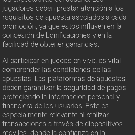
jugadores deben prestar atención a los
requisitos de apuesta asociados a cada
promoción, ya que estos influyen en la
concesión de bonificaciones y en la
facilidad de obtener ganancias.
Al participar en juegos en vivo, es vital
comprender las condiciones de las
apuestas. Las plataformas de apuestas
deben garantizar la seguridad de pagos,
protegiendo la información personal y
financiera de los usuarios. Esto es
especialmente relevante al realizar
transacciones a través de dispositivos
móviles, donde la confianza en la