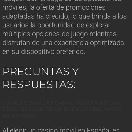
móviles, la oferta de promociones
adaptadas ha crecido, lo que brinda a los
usuarios la oportunidad de explorar
múltiples opciones de juego mientras
disfrutan de una experiencia optimizada
en su dispositivo preferido.
PREGUNTAS Y
RESPUESTAS:
¿CUÁLES SON LAS CARACTERÍSTICAS QUE
DEBO BUSCAR EN UN BUEN CASINO MÓVIL
EN ESPAÑA?
Al elegir un casino móvil en España, es