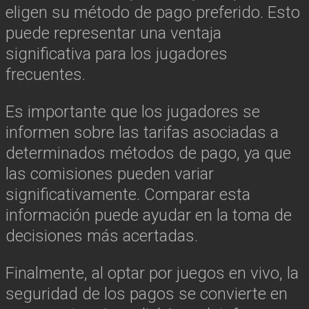
eligen su método de pago preferido. Esto
puede representar una ventaja
significativa para los jugadores
frecuentes.
Es importante que los jugadores se
informen sobre las tarifas asociadas a
determinados métodos de pago, ya que
las comisiones pueden variar
significativamente. Comparar esta
información puede ayudar en la toma de
decisiones más acertadas.
Finalmente, al optar por juegos en vivo, la
seguridad de los pagos se convierte en