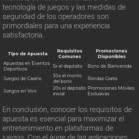
tecnología de juegos y las medidas de
seguridad de los operadores son
primordiales para una experiencia
satisfactoria.
Requisitos
Promociones
Tipo de Apuesta
Comunes
Disponibles
Apuestas en Eventos
5x el depósito
Bono de Bienvenida
Deportivos
30x el monto
Juegos de Casino
Rondas Gratis
del bono
20x el depósito
Promociones Móviles
Juegos en Vivo
inicial
Exclusivas
En conclusión, conocer los requisitos de
apuesta es esencial para maximizar el
entretenimiento en plataformas de
juegos. Con el auge de las aplicaciones