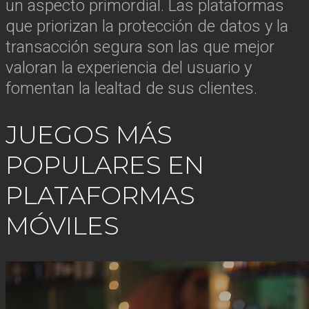
un aspecto primordial. Las plataformas
que priorizan la protección de datos y la
transacción segura son las que mejor
valoran la experiencia del usuario y
fomentan la lealtad de sus clientes.
JUEGOS MÁS
POPULARES EN
PLATAFORMAS
MÓVILES