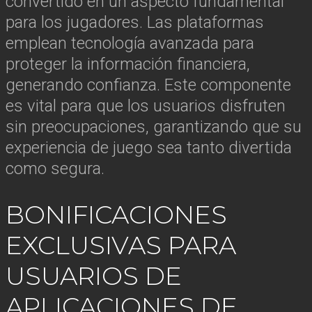
convertido en un aspecto fundamental
para los jugadores. Las plataformas
emplean tecnología avanzada para
proteger la información financiera,
generando confianza. Este componente
es vital para que los usuarios disfruten
sin preocupaciones, garantizando que su
experiencia de juego sea tanto divertida
como segura.
BONIFICACIONES
EXCLUSIVAS PARA
USUARIOS DE
APLICACIONES DE