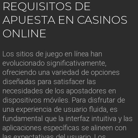
REQUISITOS DE
APUESTA EN CASINOS
ONLINE
Los sitios de juego en línea han
evolucionado significativamente,
ofreciendo una variedad de opciones
diseñadas para satisfacer las
necesidades de los apostadores en
dispositivos móviles. Para disfrutar de
una experiencia de usuario fluida, es
fundamental que la interfaz intuitiva y las
aplicaciones específicas se alineen con
las expectativas del usuario. Los