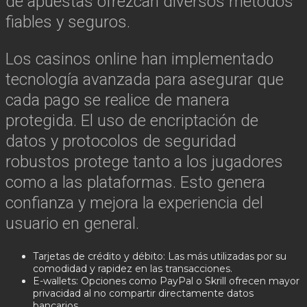
de apuestas ofrezcan diversos métodos
fiables y seguros.
Los casinos online han implementado
tecnología avanzada para asegurar que
cada pago se realice de manera
protegida. El uso de encriptación de
datos y protocolos de seguridad
robustos protege tanto a los jugadores
como a las plataformas. Esto genera
confianza y mejora la experiencia del
usuario en general.
Tarjetas de crédito y débito: Las más utilizadas por su
comodidad y rapidez en las transacciones.
E-wallets: Opciones como PayPal o Skrill ofrecen mayor
privacidad al no compartir directamente datos
bancarios.