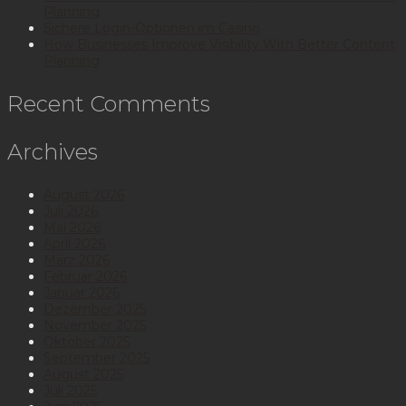
Planning
Sichere Login-Optionen im Casino
How Businesses Improve Visibility With Better Content
Planning
Recent Comments
Archives
August 2026
Juli 2026
Mai 2026
April 2026
März 2026
Februar 2026
Januar 2026
Dezember 2025
November 2025
Oktober 2025
September 2025
August 2025
Juli 2025