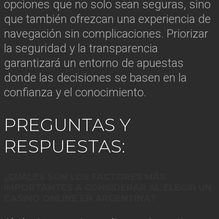
opciones que no solo sean seguras, sino
que también ofrezcan una experiencia de
navegación sin complicaciones. Priorizar
la seguridad y la transparencia
garantizará un entorno de apuestas
donde las decisiones se basen en la
confianza y el conocimiento.
PREGUNTAS Y
RESPUESTAS:
¿CUÁLES SON LOS FACTORES MÁS
IMPORTANTES A CONSIDERAR AL ELEGIR UN
CASINO ONLINE EN ARGENTINA?