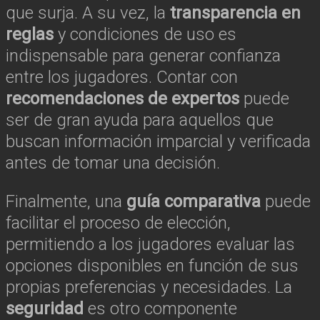
que surja. A su vez, la
transparencia en
reglas
y condiciones de uso es
indispensable para generar confianza
entre los jugadores. Contar con
recomendaciones de expertos
puede
ser de gran ayuda para aquellos que
buscan información imparcial y verificada
antes de tomar una decisión.
Finalmente, una
guía comparativa
puede
facilitar el proceso de elección,
permitiendo a los jugadores evaluar las
opciones disponibles en función de sus
propias preferencias y necesidades. La
seguridad
es otro componente