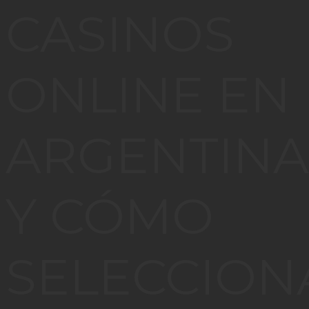
CASINOS
ONLINE EN
ARGENTINA
Y CÓMO
SELECCION