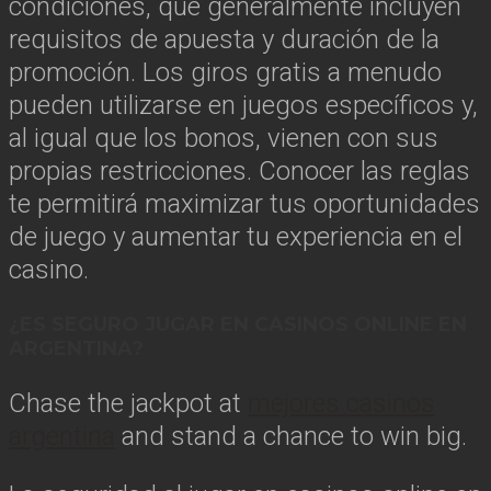
condiciones, que generalmente incluyen
requisitos de apuesta y duración de la
promoción. Los giros gratis a menudo
pueden utilizarse en juegos específicos y,
al igual que los bonos, vienen con sus
propias restricciones. Conocer las reglas
te permitirá maximizar tus oportunidades
de juego y aumentar tu experiencia en el
casino.
¿ES SEGURO JUGAR EN CASINOS ONLINE EN
ARGENTINA?
Chase the jackpot at
mejores casinos
argentina
and stand a chance to win big.