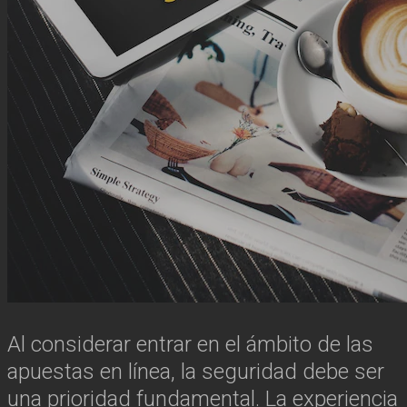
Al considerar entrar en el ámbito de las
apuestas en línea, la seguridad debe ser
una prioridad fundamental. La experiencia