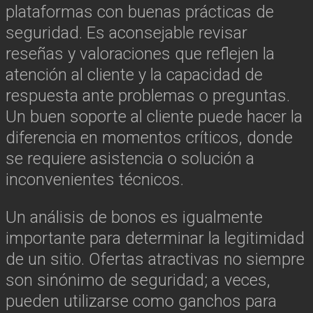
plataformas con buenas prácticas de
seguridad. Es aconsejable revisar
reseñas y valoraciones que reflejen la
atención al cliente y la capacidad de
respuesta ante problemas o preguntas.
Un buen soporte al cliente puede hacer la
diferencia en momentos críticos, donde
se requiere asistencia o solución a
inconvenientes técnicos.
Un análisis de bonos es igualmente
importante para determinar la legitimidad
de un sitio. Ofertas atractivas no siempre
son sinónimo de seguridad; a veces,
pueden utilizarse como ganchos para