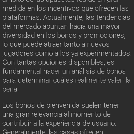
medida en los incentivos que ofrecen las
plataformas. Actualmente, las tendencias
del mercado apuntan hacia una mayor
diversidad en los bonos y promociones,
lo que puede atraer tanto a nuevos
jugadores como a los ya experimentados.
Con tantas opciones disponibles, es
fundamental hacer un análisis de bonos
para determinar cuáles realmente valen la
pena.
Los bonos de bienvenida suelen tener
una gran relevancia al momento de
contribuir a la experiencia de usuario.
Generalmente, las casas ofrecen