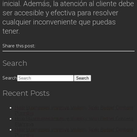
inicial. Además, la atención al cliente debe
ser accesible y efectiva para resolver
cualquier inconveniente que puedas
tener.
Share this post:
Search
Search
Recent Posts
How Businesses Improve Visibility With Better Content
Planning
How Businesses Improve Visibility With Better Content
Planning
How Businesses Improve Visibility With Better Content
Planning