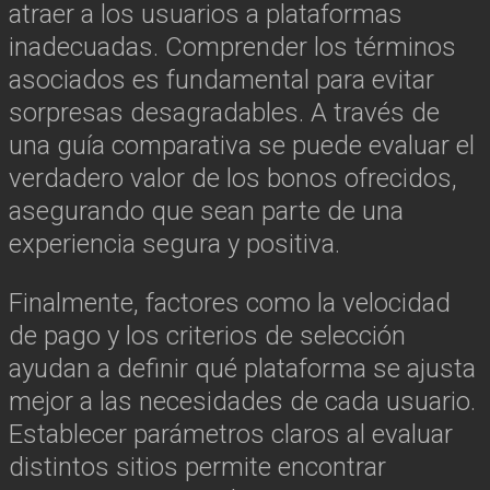
atraer a los usuarios a plataformas
inadecuadas. Comprender los términos
asociados es fundamental para evitar
sorpresas desagradables. A través de
una guía comparativa se puede evaluar el
verdadero valor de los bonos ofrecidos,
asegurando que sean parte de una
experiencia segura y positiva.
Finalmente, factores como la velocidad
de pago y los criterios de selección
ayudan a definir qué plataforma se ajusta
mejor a las necesidades de cada usuario.
Establecer parámetros claros al evaluar
distintos sitios permite encontrar