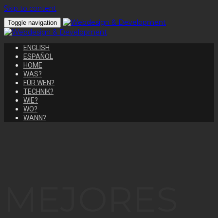
Skip to content
Toggle navigation
ENGLISH
ESPAÑOL
HOME
WAS?
FÜR WEN?
TECHNIK?
WIE?
WO?
WANN?
MEJORES