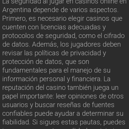
La seguridad al jugar en casinos online en
Argentina depende de varios aspectos.
Primero, es necesario elegir casinos que
cuenten con licencias adecuadas y
protocolos de seguridad, como el cifrado
de datos. Además, los jugadores deben
revisar las políticas de privacidad y
protección de datos, que son
fundamentales para el manejo de su
información personal y financiera. La
reputación del casino también juega un
papel importante: leer opiniones de otros
usuarios y buscar reseñas de fuentes
confiables puede ayudar a determinar su
fiabilidad. Si sigues estas pautas, puedes