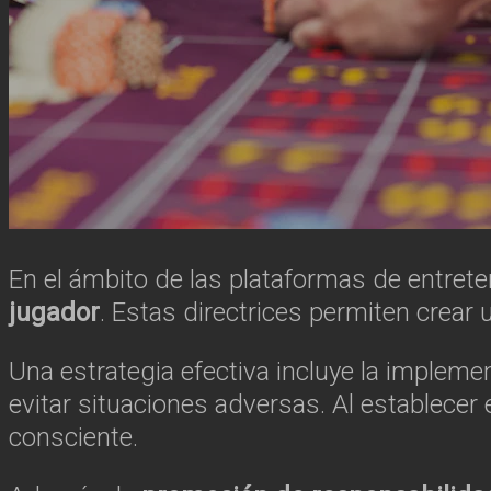
En el ámbito de las plataformas de entret
jugador
. Estas directrices permiten crear
Una estrategia efectiva incluye la impleme
evitar situaciones adversas. Al establecer
consciente.