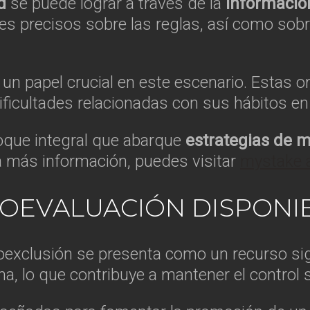
d
se puede lograr a través de la
informació
lles precisos sobre las reglas, así como sob
un papel crucial en este escenario. Estas o
ificultades relacionadas con sus hábitos en
foque integral que abarque
estrategias de m
ra más información, puedes visitar
mystake 
OEVALUACIÓN DISPONI
autoexclusión se presenta como un recurso si
ma, lo que contribuye a mantener el control