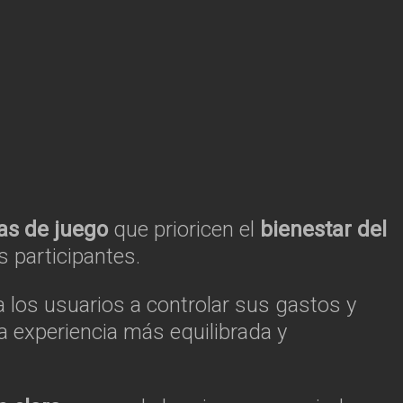
cas de juego
que prioricen el
bienestar del
s participantes.
a los usuarios a controlar sus gastos y
 experiencia más equilibrada y