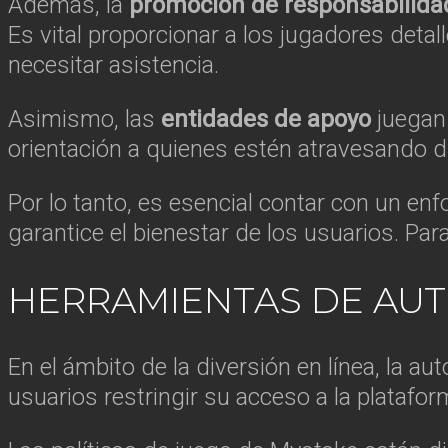
Además, la
promoción de responsabilida
Es vital proporcionar a los jugadores deta
necesitar asistencia.
Asimismo, las
entidades de apoyo
juegan 
orientación a quienes estén atravesando d
Por lo tanto, es esencial contar con un en
garantice el bienestar de los usuarios. Pa
HERRAMIENTAS DE AUT
En el ámbito de la diversión en línea, la 
usuarios restringir su acceso a la platafor