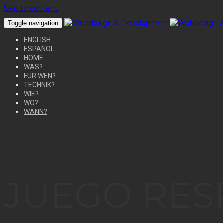
Skip to content
Toggle navigation
ENGLISH
ESPAÑOL
HOME
WAS?
FÜR WEN?
TECHNIK?
WIE?
WO?
WANN?
JUEGO RES