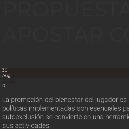
PROPUESTA
APOSTAR C
30
Aug.
duckling
0
La promoción del bienestar del jugador es 
políticas implementadas son esenciales para
autoexclusión se convierte en una herramie
sus actividades.