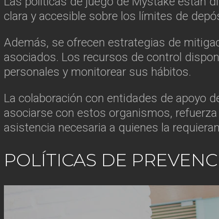
Las políticas de juego de Mystake están 
clara y accesible sobre los límites de dep
Además, se ofrecen estrategias de mitiga
asociados. Los recursos de control disponi
personales y monitorear sus hábitos.
La colaboración con entidades de apoyo de
asociarse con estos organismos, refuerza
asistencia necesaria a quienes la requieran
POLÍTICAS DE PREVEN