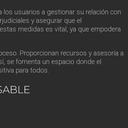
 los usuarios a gestionar su relación con
judiciales y asegurar que el
a estas medidas es vital, ya que empodera
roceso. Proporcionan recursos y asesoría a
sí, se fomenta un espacio donde el
itiva para todos.
SABLE