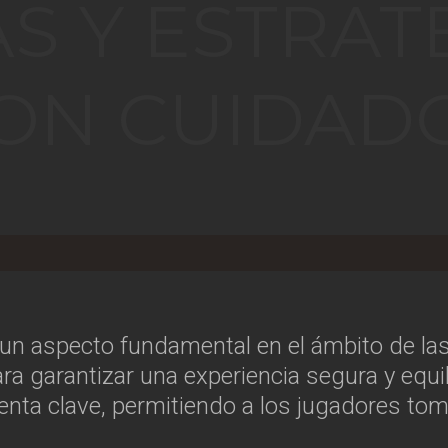
S Y ESTRAT
ON CUIDAD
un aspecto fundamental en el ámbito de las 
 garantizar una experiencia segura y equilib
nta clave, permitiendo a los jugadores tomar