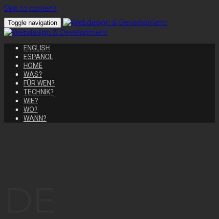
Skip to content
Toggle navigation
ENGLISH
ESPAÑOL
HOME
WAS?
FÜR WEN?
TECHNIK?
WIE?
WO?
WANN?
DE