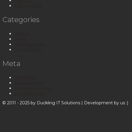
Mai 2023
Februar 2020
Categories
Games
Spiele
Unkategorisiert
Без рубрики
Meta
Anmelden
Eintrags-Feed
Kommentar-Feed
WordPress.org
© 2011 - 2025 by Duckling IT Solutions | Development by us :)