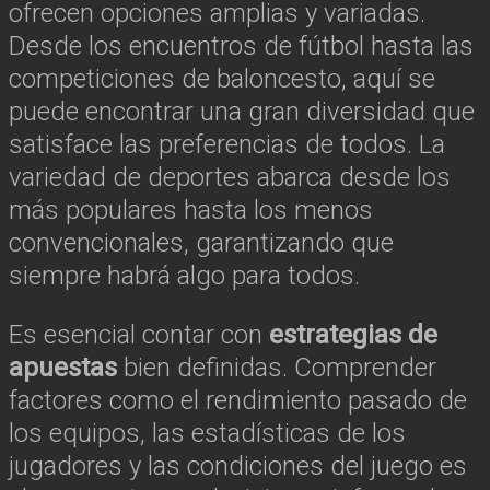
ofrecen opciones amplias y variadas.
Desde los encuentros de fútbol hasta las
competiciones de baloncesto, aquí se
puede encontrar una gran diversidad que
satisface las preferencias de todos. La
variedad de deportes abarca desde los
más populares hasta los menos
convencionales, garantizando que
siempre habrá algo para todos.
Es esencial contar con
estrategias de
apuestas
bien definidas. Comprender
factores como el rendimiento pasado de
los equipos, las estadísticas de los
jugadores y las condiciones del juego es