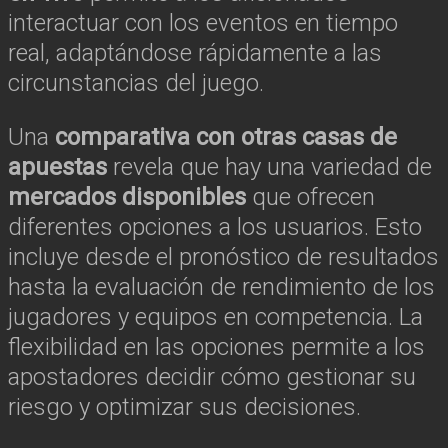
interactuar con los eventos en tiempo
real, adaptándose rápidamente a las
circunstancias del juego.
Una
comparativa con otras casas de
apuestas
revela que hay una variedad de
mercados disponibles
que ofrecen
diferentes opciones a los usuarios. Esto
incluye desde el pronóstico de resultados
hasta la evaluación de rendimiento de los
jugadores y equipos en competencia. La
flexibilidad en las opciones permite a los
apostadores decidir cómo gestionar su
riesgo y optimizar sus decisiones.