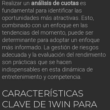
Realizar un
análisis de cuotas
es
fundamental para identificar las
oportunidades más atractivas. Esto,
combinado con un enfoque en las
tendencias del momento, puede ser
determinante para adoptar un enfoque
más informado. La gestión de riesgos
adecuada y la evaluación del rendimiento
son prácticas que se hacen
indispensables en esta dinámica de
entretenimiento y competencia.
CARACTERÍSTICAS
CLAVE DE 1WIN PARA