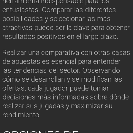
herramienta indispensable para los
entusiastas. Comparar las diferentes
posibilidades y seleccionar las más
atractivas puede ser la clave para obtener
resultados positivos en el largo plazo.
Realizar una comparativa con otras casas
de apuestas es esencial para entender
las tendencias del sector. Observando
cómo se desarrollan y se modifican las
ofertas, cada jugador puede tomar
decisiones más informadas sobre dónde
realizar sus jugadas y maximizar su
rendimiento.