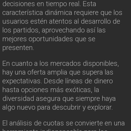
decisiones en tiempo real. Esta
característica dinámica requiere que los
usuarios estén atentos al desarrollo de
los partidos, aprovechando así las
mejores oportunidades que se
presenten.
En cuanto a los mercados disponibles,
hay una oferta amplia que supera las
expectativas. Desde líneas de dinero
hasta opciones más exóticas, la
diversidad asegura que siempre haya
algo nuevo para descubrir y explorar.
El análisis de cuotas se convierte en una