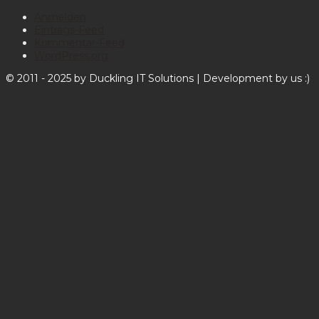
Anmelden
Eintrags-Feed
Kommentar-Feed
WordPress.org
© 2011 - 2025 by Duckling IT Solutions | Development by us :)