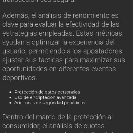
Además, el análisis de rendimiento es
clave para evaluar la efectividad de las
estrategias empleadas. Estas métricas
ayudan a optimizar la experiencia del
usuario, permitiendo a los apostadores
ajustar sus tácticas para maximizar sus
oportunidades en diferentes eventos
deportivos.
Protección de datos personales
Uso de encriptación avanzada
Auditorías de seguridad periódicas
Dentro del marco de la protección al
consumidor, el análisis de cuotas