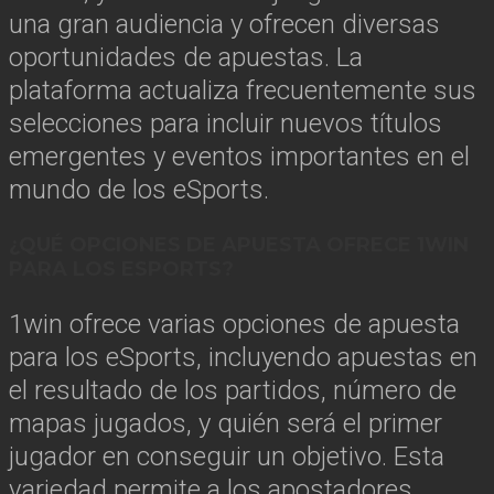
una gran audiencia y ofrecen diversas
oportunidades de apuestas. La
plataforma actualiza frecuentemente sus
selecciones para incluir nuevos títulos
emergentes y eventos importantes en el
mundo de los eSports.
¿QUÉ OPCIONES DE APUESTA OFRECE 1WIN
PARA LOS ESPORTS?
1win ofrece varias opciones de apuesta
para los eSports, incluyendo apuestas en
el resultado de los partidos, número de
mapas jugados, y quién será el primer
jugador en conseguir un objetivo. Esta
variedad permite a los apostadores