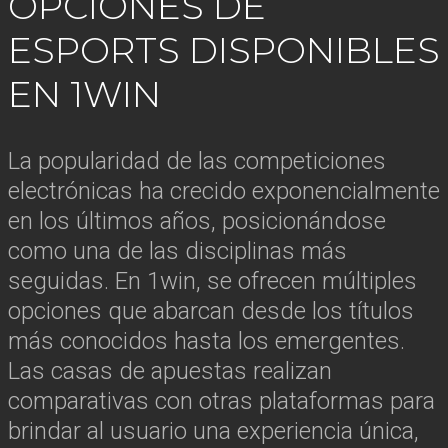
OPCIONES DE
ESPORTS DISPONIBLES
EN 1WIN
La popularidad de las competiciones
electrónicas ha crecido exponencialmente
en los últimos años, posicionándose
como una de las disciplinas más
seguidas. En 1win, se ofrecen múltiples
opciones que abarcan desde los títulos
más conocidos hasta los emergentes.
Las casas de apuestas realizan
comparativas con otras plataformas para
brindar al usuario una experiencia única,