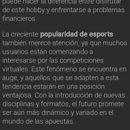
puede hacer la diferencia entre disfrutar
de este hobby y enfrentarse a problemas
financieros.
La creciente
popularidad de esports
también merece atención, ya que muchos
usuarios están comenzando a
interesarse por las competiciones
virtuales. Este fenómeno se encuentra en
auge, y aquellos que se adapten a esta
tendencia estarán en una posición
ventajosa. Con la introducción de nuevas
disciplinas y formatos, el futuro promete
ser aún más dinámico y variado en el
mundo de las apuestas.