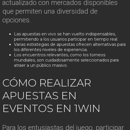
actualizado con mercados disponibles
que permiten una diversidad de
opciones.
Las apuestas en vivo se han vuelto indispensables,
permitiendo a los usuarios participar en tiempo real.
Varias estrategias de apuestas ofrecen alternativas para
los diferentes niveles de experiencia.
Los encuentros relevantes, como los torneos
mundiales, son cuidadosamente seleccionados para
atraer a un público masivo.
CÓMO REALIZAR
APUESTAS EN
EVENTOS EN 1WIN
Para los entusiastas del juego, participar