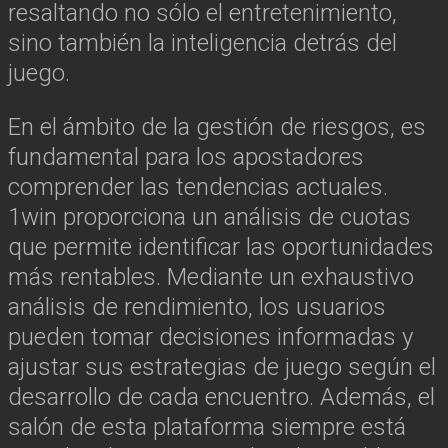
resaltando no sólo el entretenimiento,
sino también la inteligencia detrás del
juego.
En el ámbito de la gestión de riesgos, es
fundamental para los apostadores
comprender las tendencias actuales.
1win proporciona un análisis de cuotas
que permite identificar las oportunidades
más rentables. Mediante un exhaustivo
análisis de rendimiento, los usuarios
pueden tomar decisiones informadas y
ajustar sus estrategias de juego según el
desarrollo de cada encuentro. Además, el
salón de esta plataforma siempre está