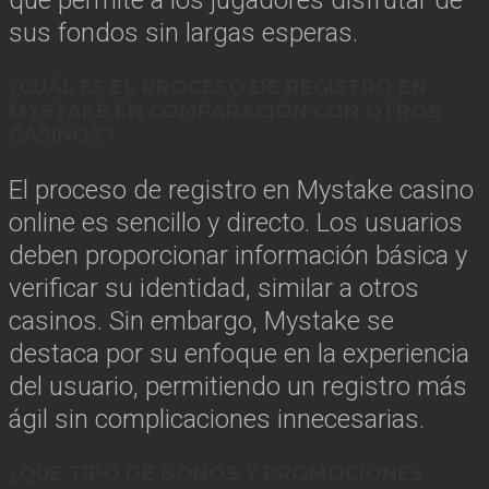
sus fondos sin largas esperas.
¿CUÁL ES EL PROCESO DE REGISTRO EN
MYSTAKE EN COMPARACIÓN CON OTROS
CASINOS?
El proceso de registro en Mystake casino
online es sencillo y directo. Los usuarios
deben proporcionar información básica y
verificar su identidad, similar a otros
casinos. Sin embargo, Mystake se
destaca por su enfoque en la experiencia
del usuario, permitiendo un registro más
ágil sin complicaciones innecesarias.
¿QUÉ TIPO DE BONOS Y PROMOCIONES