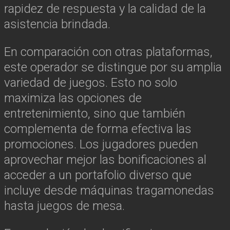
rapidez de respuesta y la calidad de la
asistencia brindada.
En comparación con otras plataformas,
este operador se distingue por su amplia
variedad de juegos. Esto no solo
maximiza las opciones de
entretenimiento, sino que también
complementa de forma efectiva las
promociones. Los jugadores pueden
aprovechar mejor las bonificaciones al
acceder a un portafolio diverso que
incluye desde máquinas tragamonedas
hasta juegos de mesa.