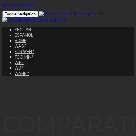
Skip to content
Toggle navigation
ENGLISH
ESPAÑOL
HOME
WAS?
FÜR WEN?
TECHNIK?
WIE?
WO?
WANN?
COMPARAT