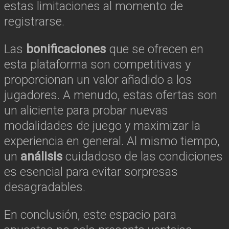
estas limitaciones al momento de
registrarse.
Las
bonificaciones
que se ofrecen en
esta plataforma son competitivas y
proporcionan un valor añadido a los
jugadores. A menudo, estas ofertas son
un aliciente para probar nuevas
modalidades de juego y maximizar la
experiencia en general. Al mismo tiempo,
un
análisis
cuidadoso de las condiciones
es esencial para evitar sorpresas
desagradables.
En conclusión, este espacio para