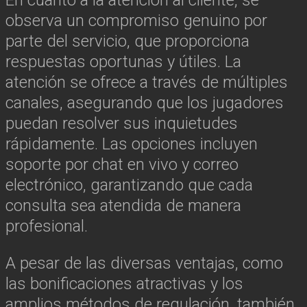
En cuanto a la atención al cliente, se
observa un compromiso genuino por
parte del servicio, que proporciona
respuestas oportunas y útiles. La
atención se ofrece a través de múltiples
canales, asegurando que los jugadores
puedan resolver sus inquietudes
rápidamente. Las opciones incluyen
soporte por chat en vivo y correo
electrónico, garantizando que cada
consulta sea atendida de manera
profesional.
A pesar de las diversas ventajas, como
las bonificaciones atractivas y los
amplios métodos de regulación, también