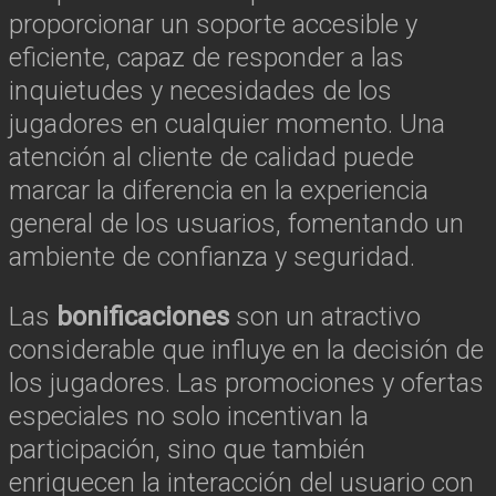
proporcionar un soporte accesible y
eficiente, capaz de responder a las
inquietudes y necesidades de los
jugadores en cualquier momento. Una
atención al cliente de calidad puede
marcar la diferencia en la experiencia
general de los usuarios, fomentando un
ambiente de confianza y seguridad.
Las
bonificaciones
son un atractivo
considerable que influye en la decisión de
los jugadores. Las promociones y ofertas
especiales no solo incentivan la
participación, sino que también
enriquecen la interacción del usuario con