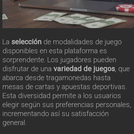
La
selección
de modalidades de juego
disponibles en esta plataforma es
sorprendente. Los jugadores pueden
disfrutar de una
variedad de juegos
, que
abarca desde tragamonedas hasta
mesas de cartas y apuestas deportivas.
Esta diversidad permite a los usuarios
elegir según sus preferencias personales,
incrementando así su satisfacción
general.