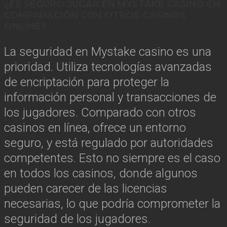
¿ES SEGURO JUGAR EN MYSTAKE CASINO EN
COMPARACIÓN CON OTROS CASINOS
ONLINE?
La seguridad en Mystake casino es una
prioridad. Utiliza tecnologías avanzadas
de encriptación para proteger la
información personal y transacciones de
los jugadores. Comparado con otros
casinos en línea, ofrece un entorno
seguro, y está regulado por autoridades
competentes. Esto no siempre es el caso
en todos los casinos, donde algunos
pueden carecer de las licencias
necesarias, lo que podría comprometer la
seguridad de los jugadores.