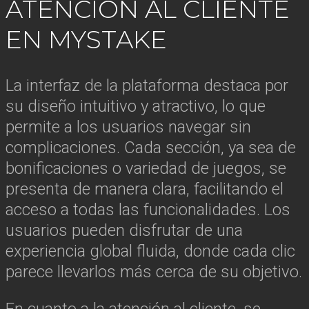
ATENCIÓN AL CLIENTE
EN MYSTAKE
La interfaz de la plataforma destaca por
su diseño intuitivo y atractivo, lo que
permite a los usuarios navegar sin
complicaciones. Cada sección, ya sea de
bonificaciones o variedad de juegos, se
presenta de manera clara, facilitando el
acceso a todas las funcionalidades. Los
usuarios pueden disfrutar de una
experiencia global fluida, donde cada clic
parece llevarlos más cerca de su objetivo.