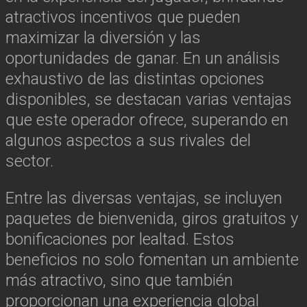
atractivos incentivos que pueden
maximizar la diversión y las
oportunidades de ganar. En un análisis
exhaustivo de las distintas opciones
disponibles, se destacan varias ventajas
que este operador ofrece, superando en
algunos aspectos a sus rivales del
sector.
Entre las diversas ventajas, se incluyen
paquetes de bienvenida, giros gratuitos y
bonificaciones por lealtad. Estos
beneficios no solo fomentan un ambiente
más atractivo, sino que también
proporcionan una experiencia global