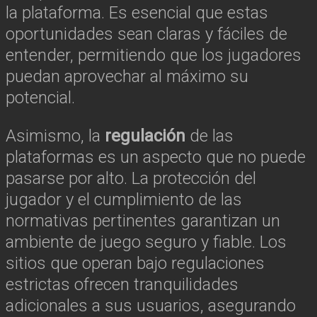
la plataforma. Es esencial que estas
oportunidades sean claras y fáciles de
entender, permitiendo que los jugadores
puedan aprovechar al máximo su
potencial.
Asimismo, la
regulación
de las
plataformas es un aspecto que no puede
pasarse por alto. La protección del
jugador y el cumplimiento de las
normativas pertinentes garantizan un
ambiente de juego seguro y fiable. Los
sitios que operan bajo regulaciones
estrictas ofrecen tranquilidades
adicionales a sus usuarios, asegurando