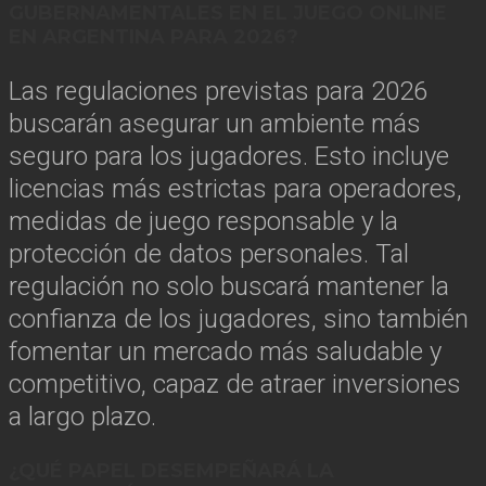
GUBERNAMENTALES EN EL JUEGO ONLINE
EN ARGENTINA PARA 2026?
Las regulaciones previstas para 2026
buscarán asegurar un ambiente más
seguro para los jugadores. Esto incluye
licencias más estrictas para operadores,
medidas de juego responsable y la
protección de datos personales. Tal
regulación no solo buscará mantener la
confianza de los jugadores, sino también
fomentar un mercado más saludable y
competitivo, capaz de atraer inversiones
a largo plazo.
¿QUÉ PAPEL DESEMPEÑARÁ LA