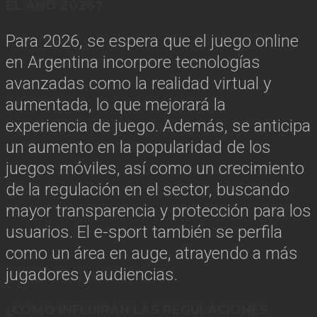
EL AÑO 2026?
Para 2026, se espera que el juego online
en Argentina incorpore tecnologías
avanzadas como la realidad virtual y
aumentada, lo que mejorará la
experiencia de juego. Además, se anticipa
un aumento en la popularidad de los
juegos móviles, así como un crecimiento
de la regulación en el sector, buscando
mayor transparencia y protección para los
usuarios. El e-sport también se perfila
como un área en auge, atrayendo a más
jugadores y audiencias.
¿CÓMO INFLUIRÁN LAS REGULACIONES