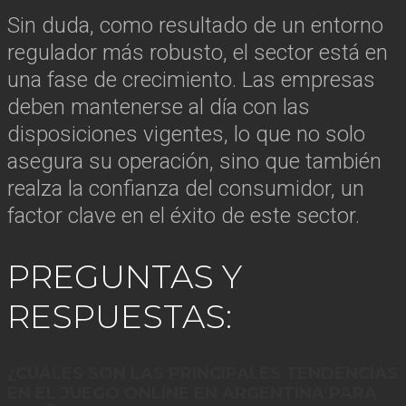
Sin duda, como resultado de un entorno
regulador más robusto, el sector está en
una fase de crecimiento. Las empresas
deben mantenerse al día con las
disposiciones vigentes, lo que no solo
asegura su operación, sino que también
realza la confianza del consumidor, un
factor clave en el éxito de este sector.
PREGUNTAS Y
RESPUESTAS:
¿CUÁLES SON LAS PRINCIPALES TENDENCIAS
EN EL JUEGO ONLINE EN ARGENTINA PARA