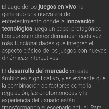
El auge de los
juegos en vivo
ha
generado una nueva era de
entretenimiento donde la
innovación
tecnológica
juega un papel protagónico.
Los consumidores demandan cada vez
más funcionalidades que integren el
aspecto clásico de los juegos con nuevas
dinámicas interactivas.
El
desarrollo del mercado
en este
ámbito es significativo, y es evidente que
la combinación de factores como la
regulación, las criptomonedas y la
experiencia del usuario están
transformando el escenario actual. Para