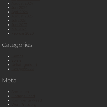
August 2024
Juni 2024
April 2024
August 2023
Juli 2023
Juni 2023
Mai 2023
Februar 2020
Categories
Games
Spiele
Unkategorisiert
Без рубрики
Meta
Anmelden
Eintrags-Feed
Kommentar-Feed
WordPress.org