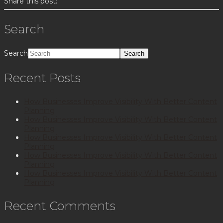
Share this post:
Search
Search
Recent Posts
How Businesses Improve Visibility With Better Content
Planning
How Businesses Improve Visibility With Better Content
Planning
How Businesses Improve Visibility With Better Content
Planning
How Businesses Improve Visibility With Better Content
Planning
How Businesses Improve Visibility With Better Content
Planning
Recent Comments