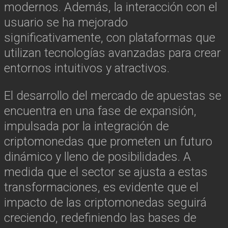
modernos. Además, la interacción con el
usuario se ha mejorado
significativamente, con plataformas que
utilizan tecnologías avanzadas para crear
entornos intuitivos y atractivos.
El desarrollo del mercado de apuestas se
encuentra en una fase de expansión,
impulsada por la integración de
criptomonedas que prometen un futuro
dinámico y lleno de posibilidades. A
medida que el sector se ajusta a estas
transformaciones, es evidente que el
impacto de las criptomonedas seguirá
creciendo, redefiniendo las bases de