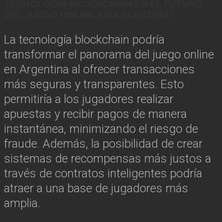
TECNOLOGÍA BLOCKCHAIN EN EL FUTURO
DEL JUEGO ONLINE EN ARGENTINA?
La tecnología blockchain podría
transformar el panorama del juego online
en Argentina al ofrecer transacciones
más seguras y transparentes. Esto
permitiría a los jugadores realizar
apuestas y recibir pagos de manera
instantánea, minimizando el riesgo de
fraude. Además, la posibilidad de crear
sistemas de recompensas más justos a
través de contratos inteligentes podría
atraer a una base de jugadores más
amplia.