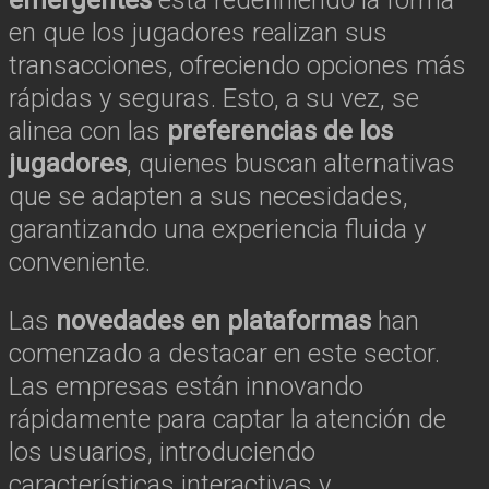
emergentes
está redefiniendo la forma
en que los jugadores realizan sus
transacciones, ofreciendo opciones más
rápidas y seguras. Esto, a su vez, se
alinea con las
preferencias de los
jugadores
, quienes buscan alternativas
que se adapten a sus necesidades,
garantizando una experiencia fluida y
conveniente.
Las
novedades en plataformas
han
comenzado a destacar en este sector.
Las empresas están innovando
rápidamente para captar la atención de
los usuarios, introduciendo
características interactivas y