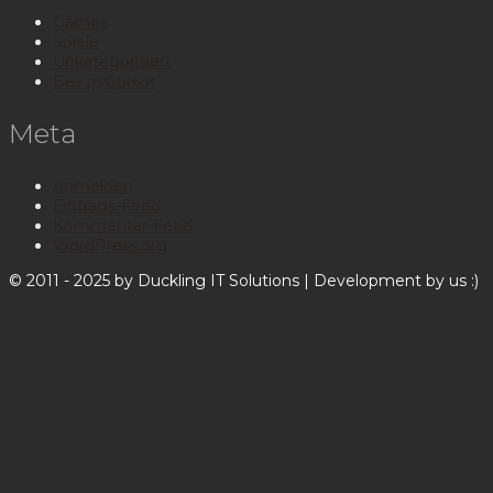
Games
Spiele
Unkategorisiert
Без рубрики
Meta
Anmelden
Eintrags-Feed
Kommentar-Feed
WordPress.org
© 2011 - 2025 by Duckling IT Solutions | Development by us :)