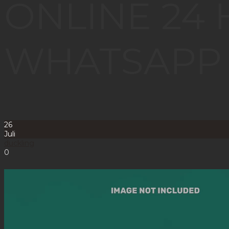
ONLINE 24 
WHATSAPP 
26
Juli
duckling
0