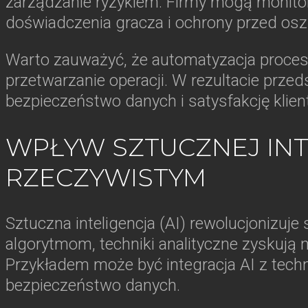
zarządzanie ryzykiem. Firmy mogą monito
doświadczenia gracza i ochrony przed os
Warto zauważyć, że automatyzacja procesó
przetwarzanie operacji. W rezultacie prze
bezpieczeństwo danych i satysfakcję klien
WPŁYW SZTUCZNEJ INTE
RZECZYWISTYM
Sztuczna inteligencja (AI) rewolucjonizu
algorytmom, techniki analityczne zyskują 
Przykładem może być integracja AI z techn
bezpieczeństwo danych.