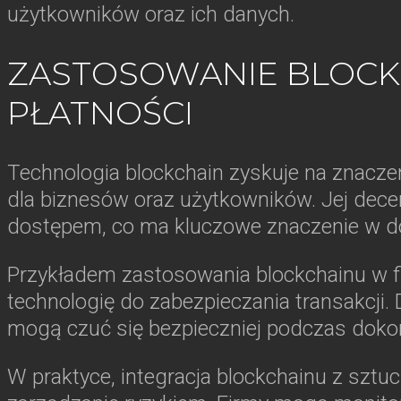
użytkowników oraz ich danych.
ZASTOSOWANIE BLOCKC
PŁATNOŚCI
Technologia blockchain zyskuje na znacze
dla biznesów oraz użytkowników. Jej dece
dostępem, co ma kluczowe znaczenie w do
Przykładem zastosowania blockchainu w fin
technologię do zabezpieczania transakcji.
mogą czuć się bezpieczniej podczas doko
W praktyce, integracja blockchainu z sztuc