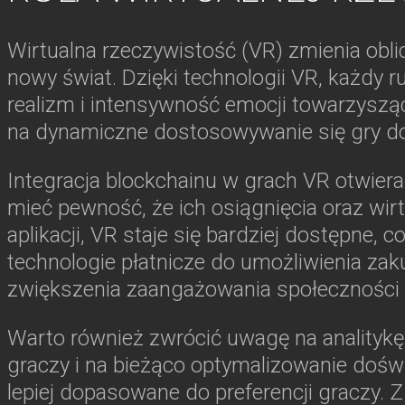
Wirtualna rzeczywistość (VR) zmienia obli
nowy świat. Dzięki technologii VR, każdy 
realizm i intensywność emocji towarzysząc
na dynamiczne dostosowywanie się gry do
Integracja blockchainu w grach VR otwie
mieć pewność, że ich osiągnięcia oraz wir
aplikacji, VR staje się bardziej dostępne,
technologie płatnicze do umożliwienia za
zwiększenia zaangażowania społeczności 
Warto również zwrócić uwagę na analityk
graczy i na bieżąco optymalizowanie doświ
lepiej dopasowane do preferencji graczy. 