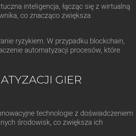
uczna inteligencja, łącząc się z wirtualną
ownika, co znacząco zwiększa
zanie ryzykiem. W przypadku blockchain,
czenie automatyzacji procesów, które
ATYZACJI GIER
 innowacyjne technologie z doświadczeniem
jnych środowisk, co zwiększa ich