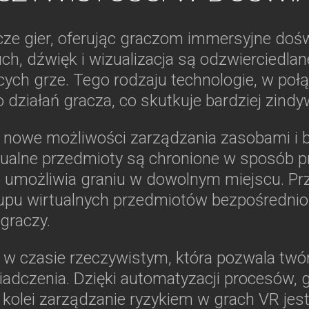
cze gier, oferując graczom immersyjne dośw
ruch, dźwięk i wizualizacja są odzwierciedl
ych grze. Tego rodzaju technologie, w połą
 działań gracza, co skutkuje bardziej zin
ra nowe możliwości zarządzania zasobami i
tualne przedmioty są chronione w sposób pr
 co umożliwia graniu w dowolnym miejscu. Pr
kupu wirtualnych przedmiotów bezpośrednio 
graczy.
ę w czasie rzeczywistym, która pozwala tw
adczenia. Dzięki automatyzacji procesów, gr
Z kolei zarządzanie ryzykiem w grach VR j