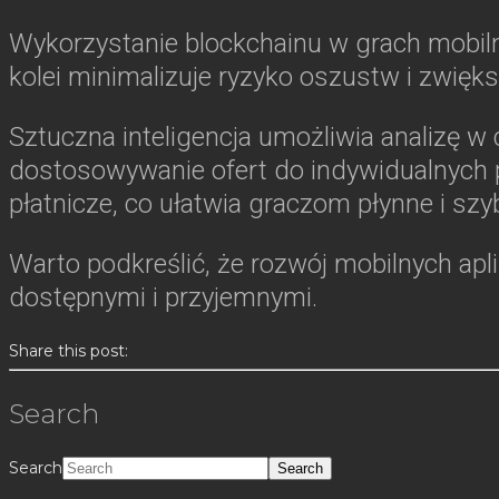
Wykorzystanie blockchainu w grach mobiln
kolei minimalizuje ryzyko oszustw i zwięks
Sztuczna inteligencja umożliwia analizę w
dostosowywanie ofert do indywidualnych p
płatnicze, co ułatwia graczom płynne i szy
Warto podkreślić, że rozwój mobilnych ap
dostępnymi i przyjemnymi.
Share this post:
Search
Search