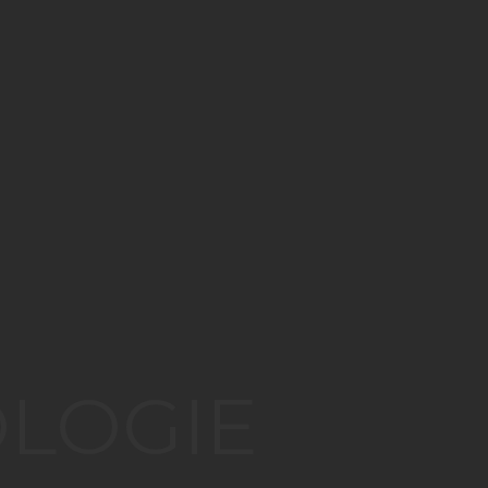
LOGIE