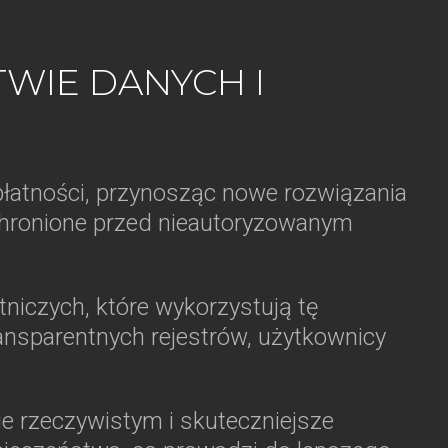
WIE DANYCH I
płatności, przynosząc nowe rozwiązania
 chronione przed nieautoryzowanym
tniczych, które wykorzystują tę
ransparentnych rejestrów, użytkownicy
ie rzeczywistym i skuteczniejsze