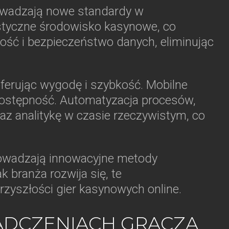
rowadzają nowe standardy w
styczne środowisko kasynowe, co
ść i bezpieczeństwo danych, eliminując
, oferując wygodę i szybkość. Mobilne
 dostępność. Automatyzacja procesów,
az analitykę w czasie rzeczywistym, co
prowadzają innowacyjne metody
 branża rozwija się, te
rzyszłości gier kasynowych online.
ADCZENIACH GRACZA