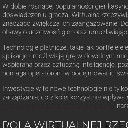
W dobie rosnącej popularności gier kasy
doświadczeniu gracza. Wirtualna rzeczyw
znacząco zwiększa ich zaangażowanie. Do
obawy o uczciwość gier oraz umożliwiając 
Technologie płatnicze, takie jak portfele e
aplikacje umożliwiają grę w dowolnym mie
wspierana przez sztuczną inteligencję, po
pomaga operatorom w podejmowaniu świa
Inwestycje w te nowe technologie nie tyl
zarządzania, co z kolei korzystnie wpływa 
https://poland.parimatchukraine.pl/ru/
narz
ROLA WIRTUALNEJ RZ