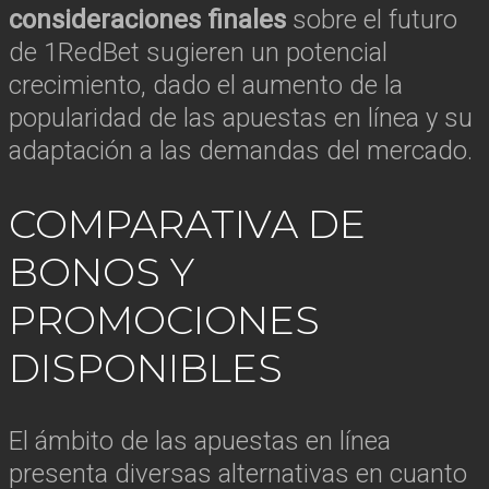
consideraciones finales
sobre el futuro
de 1RedBet sugieren un potencial
crecimiento, dado el aumento de la
popularidad de las apuestas en línea y su
adaptación a las demandas del mercado.
COMPARATIVA DE
BONOS Y
PROMOCIONES
DISPONIBLES
El ámbito de las apuestas en línea
presenta diversas alternativas en cuanto