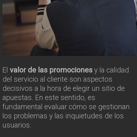
El
valor de las promociones
y la calidad
del servicio al cliente son aspectos
decisivos a la hora de elegir un sitio de
apuestas. En este sentido, es
fundamental evaluar cómo se gestionan
los problemas y las inquietudes de los
usuarios.