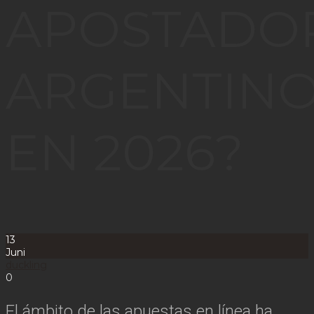
APOSTADO
ARGENTIN
EN 2026?
13
Juni
duckling
0
El ámbito de las apuestas en línea ha