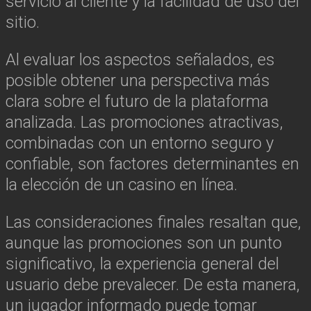
servicio al cliente y la facilidad de uso del
sitio.
Al evaluar los aspectos señalados, es
posible obtener una perspectiva más
clara sobre el futuro de la plataforma
analizada. Las promociones atractivas,
combinadas con un entorno seguro y
confiable, son factores determinantes en
la elección de un casino en línea.
Las consideraciones finales resaltan que,
aunque las promociones son un punto
significativo, la experiencia general del
usuario debe prevalecer. De esta manera,
un jugador informado puede tomar