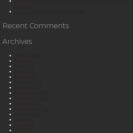
How Businesses Improve Visibility With Better Content
Planning
Sichere Login-Optionen im Casino
Recent Comments
Archives
August 2026
Juli 2026
Mai 2026
April 2026
März 2026
Februar 2026
Januar 2026
Dezember 2025
November 2025
Oktober 2025
September 2025
August 2025
Juli 2025
Juni 2025
Mai 2025