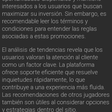
interesados a los usuarios que buscan
maximizar su inversión. Sin embargo, es
recomendable leer los términos y
condiciones para entender las reglas
asociadas a estas promociones.
El análisis de tendencias revela que los
usuarios valoran la atención al cliente
como un factor clave. La plataforma
ofrece soporte eficiente que resuelve
inquietudes rápidamente, lo que
contribuye a una experiencia más fluida.
Las recomendaciones de otros jugadores
también son útiles al considerar opciones
y estrategias dentro del sitio.