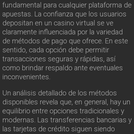
fundamental para cualquier plataforma de
apuestas. La confianza que los usuarios
depositan en un casino virtual se ve
claramente influenciada por la variedad
de métodos de pago que ofrece. En este
sentido, cada opción debe permitir
transacciones seguras y rápidas, así
como brindar respaldo ante eventuales
inconvenientes.
Un análisis detallado de los métodos
disponibles revela que, en general, hay un
equilibrio entre opciones tradicionales y
modernas. Las transferencias bancarias y
las tarjetas de crédito siguen siendo