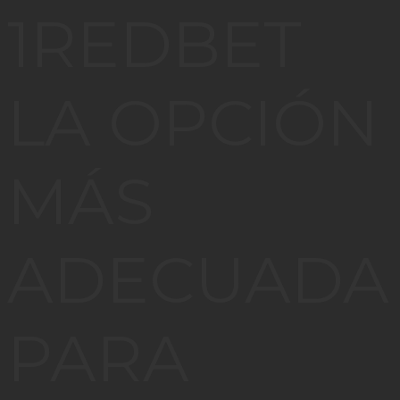
1REDBET
LA OPCIÓN
MÁS
ADECUADA
PARA