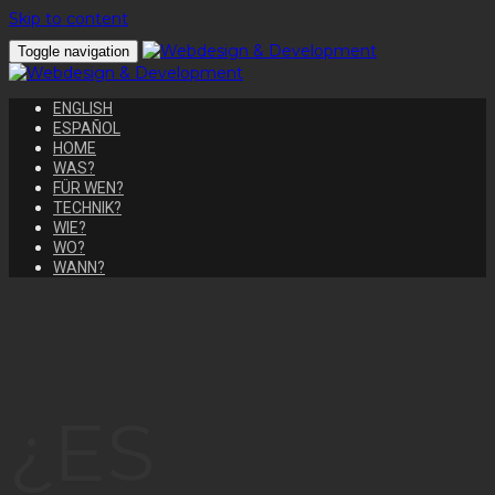
Skip to content
Toggle navigation
ENGLISH
ESPAÑOL
HOME
WAS?
FÜR WEN?
TECHNIK?
WIE?
WO?
WANN?
¿ES