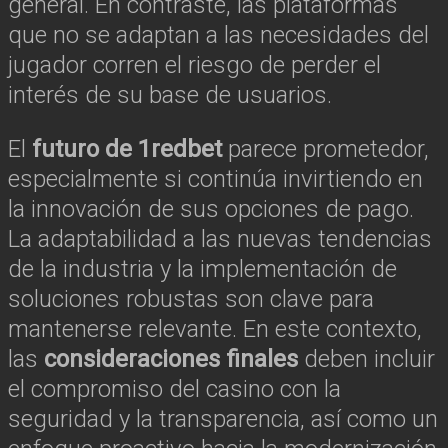
general. En contraste, las plataformas
que no se adaptan a las necesidades del
jugador corren el riesgo de perder el
interés de su base de usuarios.
El
futuro de 1redbet
parece prometedor,
especialmente si continúa invirtiendo en
la innovación de sus opciones de pago.
La adaptabilidad a las nuevas tendencias
de la industria y la implementación de
soluciones robustas son clave para
mantenerse relevante. En este contexto,
las
consideraciones finales
deben incluir
el compromiso del casino con la
seguridad y la transparencia, así como un