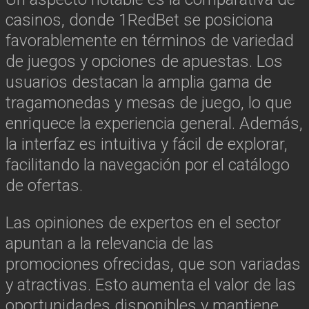
casinos, donde 1RedBet se posiciona
favorablemente en términos de variedad
de juegos y opciones de apuestas. Los
usuarios destacan la amplia gama de
tragamonedas y mesas de juego, lo que
enriquece la experiencia general. Además,
la interfaz es intuitiva y fácil de explorar,
facilitando la navegación por el catálogo
de ofertas.
Las opiniones de expertos en el sector
apuntan a la relevancia de las
promociones ofrecidas, que son variadas
y atractivas. Esto aumenta el valor de las
oportunidades disponibles y mantiene