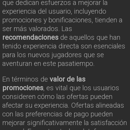
que dedican esfuerzos a mejorar la
experiencia del usuario, incluyendo
promociones y bonificaciones, tienden a
ser más valorados. Las
recomendaciones
de aquellos que han
tenido experiencia directa son esenciales
para los nuevos jugadores que se
aventuran en este pasatiempo.
En términos de
valor de las
promociones
, es vital que los usuarios
consideren cómo las ofertas pueden
afectar su experiencia. Ofertas alineadas
con las preferencias de pago pueden
mejorar significativamente la satisfacción