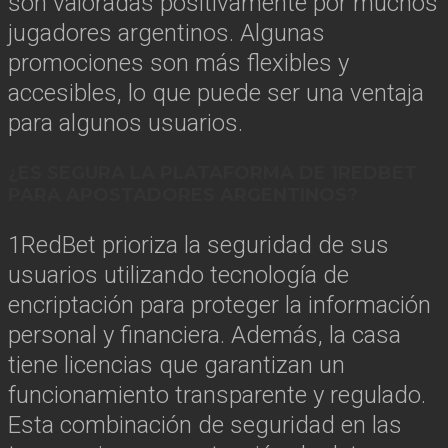
son valoradas positivamente por muchos
jugadores argentinos. Algunas
promociones son más flexibles y
accesibles, lo que puede ser una ventaja
para algunos usuarios.
¿ES SEGURA LA PLATAFORMA DE 1REDBET
PARA APOSTADORES ARGENTINOS?
1RedBet prioriza la seguridad de sus
usuarios utilizando tecnología de
encriptación para proteger la información
personal y financiera. Además, la casa
tiene licencias que garantizan un
funcionamiento transparente y regulado.
Esta combinación de seguridad en las