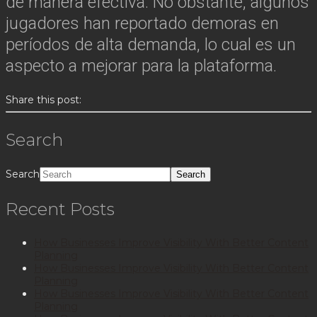
de manera efectiva. No obstante, algunos
jugadores han reportado demoras en
períodos de alta demanda, lo cual es un
aspecto a mejorar para la plataforma.
Share this post:
Search
Search
Recent Posts
How Businesses Improve Visibility With Better Content
Planning
How Businesses Improve Visibility With Better Content
Planning
How Businesses Improve Visibility With Better Content
Planning