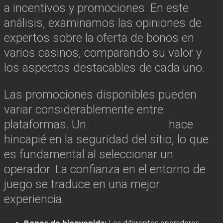
a incentivos y promociones. En este
análisis, examinamos las opiniones de
expertos sobre la oferta de bonos en
varios casinos, comparando su valor y
los aspectos destacables de cada uno.
Las promociones disponibles pueden
variar considerablemente entre
plataformas. Un
1redbet casino
hace
hincapié en la seguridad del sitio, lo que
es fundamental al seleccionar un
operador. La confianza en el entorno de
juego se traduce en una mejor
experiencia.
Bonos de bienvenida:
Los diferentes operadores