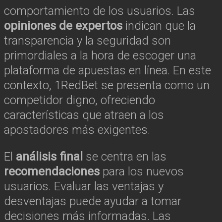
comportamiento de los usuarios. Las
opiniones de expertos
indican que la
transparencia y la seguridad son
primordiales a la hora de escoger una
plataforma de apuestas en línea. En este
contexto, 1RedBet se presenta como un
competidor digno, ofreciendo
características que atraen a los
apostadores más exigentes.
El
análisis final
se centra en las
recomendaciones
para los nuevos
usuarios. Evaluar las ventajas y
desventajas puede ayudar a tomar
decisiones más informadas. Las