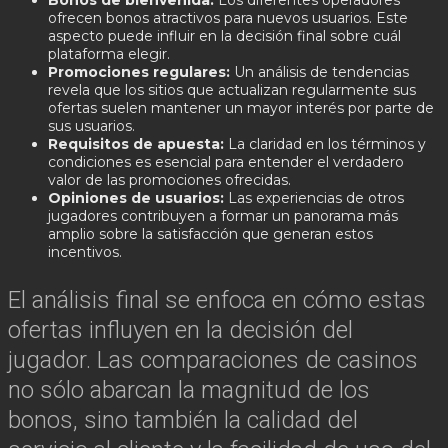
ofrecen bonos atractivos para nuevos usuarios. Este
aspecto puede influir en la decisión final sobre cuál
plataforma elegir.
Promociones regulares:
Un análisis de tendencias
revela que los sitios que actualizan regularmente sus
ofertas suelen mantener un mayor interés por parte de
sus usuarios.
Requisitos de apuesta:
La claridad en los términos y
condiciones es esencial para entender el verdadero
valor de las promociones ofrecidas.
Opiniones de usuarios:
Las experiencias de otros
jugadores contribuyen a formar un panorama más
amplio sobre la satisfacción que generan estos
incentivos.
El análisis final se enfoca en cómo estas
ofertas influyen en la decisión del
jugador. Las comparaciones de casinos
no sólo abarcan la magnitud de los
bonos, sino también la calidad del