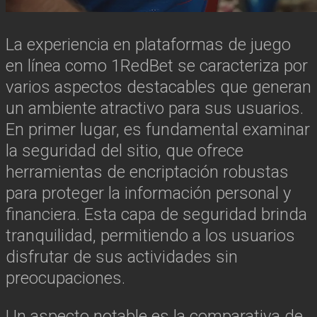
La experiencia en plataformas de juego
en línea como 1RedBet se caracteriza por
varios aspectos destacables que generan
un ambiente atractivo para sus usuarios.
En primer lugar, es fundamental examinar
la seguridad del sitio, que ofrece
herramientas de encriptación robustas
para proteger la información personal y
financiera. Esta capa de seguridad brinda
tranquilidad, permitiendo a los usuarios
disfrutar de sus actividades sin
preocupaciones.
Un aspecto notable es la comparativa de