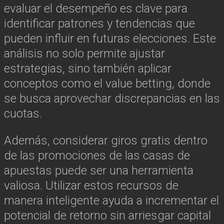
evaluar el desempeño es clave para
identificar patrones y tendencias que
pueden influir en futuras elecciones. Este
análisis no solo permite ajustar
estrategias, sino también aplicar
conceptos como el value betting, donde
se busca aprovechar discrepancias en las
cuotas.
Además, considerar giros gratis dentro
de las promociones de las casas de
apuestas puede ser una herramienta
valiosa. Utilizar estos recursos de
manera inteligente ayuda a incrementar el
potencial de retorno sin arriesgar capital