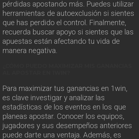
pérdidas apostando más. Puedes utilizar
herramientas de autoexclusión si sientes
que has perdido el control. Finalmente,
recuerda buscar apoyo si sientes que las
apuestas están afectando tu vida de
manera negativa.
¿CÓMO PUEDO MAXIMIZAR MIS GANANCIAS
AL APOSTAR EN 1WIN?
Para maximizar tus ganancias en 1win,
es clave investigar y analizar las
estadísticas de los eventos en los que
planeas apostar. Conocer los equipos,
jugadores y sus desempeños anteriores
puede darte una ventaja. Además, es