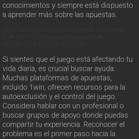
conocimientos y siempre está dispuesto
a aprender más sobre las apuestas.
¿QUÉ MEDIDAS PUEDO TOMAR SI SIENTO
QUE ESTOY DESARROLLANDO UN
PROBLEMA CON EL JUEGO?
Si sientes que el juego está afectando tu
vida diaria, es crucial buscar ayuda.
Muchas plataformas de apuestas,
incluido 1win, ofrecen recursos para la
autoexclusión y el control del juego.
Considera hablar con un profesional o
buscar grupos de apoyo donde puedas
compartir tu experiencia. Reconocer el
problema es el primer paso hacia la