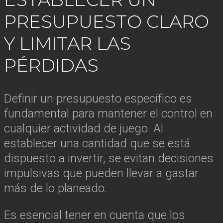
PRESUPUESTO CLARO
Y LIMITAR LAS
PÉRDIDAS
Definir un presupuesto específico es
fundamental para mantener el control en
cualquier actividad de juego. Al
establecer una cantidad que se está
dispuesto a invertir, se evitan decisiones
impulsivas que pueden llevar a gastar
más de lo planeado.
Es esencial tener en cuenta que los