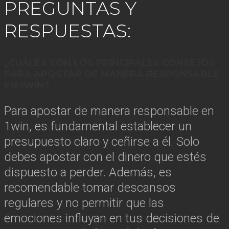
PREGUNTAS Y
RESPUESTAS:
¿CUÁLES SON LOS PRINCIPALES CONSEJOS
PARA APOSTAR DE MANERA RESPONSABLE
EN 1WIN?
Para apostar de manera responsable en
1win, es fundamental establecer un
presupuesto claro y ceñirse a él. Solo
debes apostar con el dinero que estés
dispuesto a perder. Además, es
recomendable tomar descansos
regulares y no permitir que las
emociones influyan en tus decisiones de