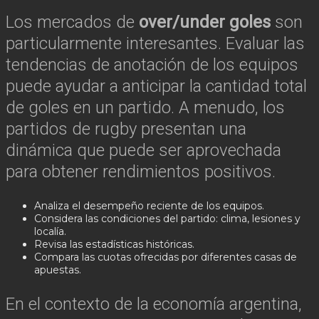
Los mercados de
over/under goles
son
particularmente interesantes. Evaluar las
tendencias de anotación de los equipos
puede ayudar a anticipar la cantidad total
de goles en un partido. A menudo, los
partidos de rugby presentan una
dinámica que puede ser aprovechada
para obtener rendimientos positivos.
Analiza el desempeño reciente de los equipos.
Considera las condiciones del partido: clima, lesiones y
localía.
Revisa las estadísticas históricas.
Compara las cuotas ofrecidas por diferentes casas de
apuestas.
En el contexto de la economía argentina,