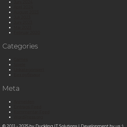
Juni 2024
April 2024
August 2023
Juli 2023
Juni 2023
Mai 2023
Februar 2020
Categories
Games
Spiele
Unkategorisiert
Без рубрики
Meta
Anmelden
Eintrags-Feed
Kommentar-Feed
WordPress.org
© 2011 - 2025 by Duckling IT Solutions | Development by us :)