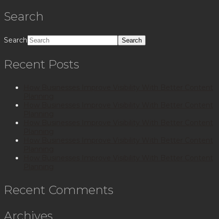
Search
Search
Recent Posts
How Businesses Improve Visibility With Better Content
Planning
How Businesses Improve Visibility With Better Content
Planning
How Businesses Improve Visibility With Better Content
Planning
How Businesses Improve Visibility With Better Content
Planning
How Businesses Improve Visibility With Better Content
Planning
Recent Comments
Archives