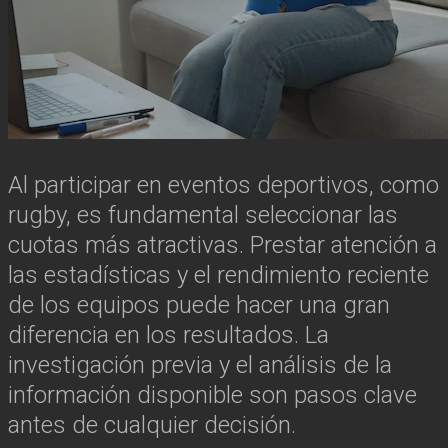
Al participar en eventos deportivos, como
rugby, es fundamental seleccionar las
cuotas más atractivas. Prestar atención a
las estadísticas y el rendimiento reciente
de los equipos puede hacer una gran
diferencia en los resultados. La
investigación previa y el análisis de la
información disponible son pasos clave
antes de cualquier decisión.