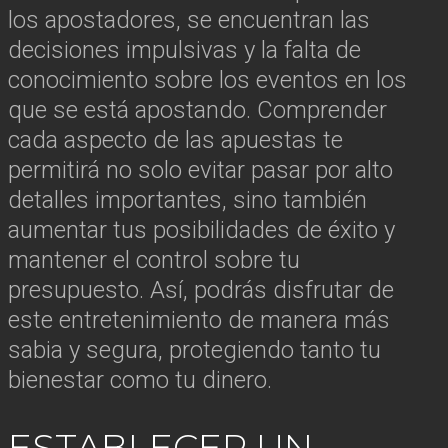
los apostadores, se encuentran las
decisiones impulsivas y la falta de
conocimiento sobre los eventos en los
que se está apostando. Comprender
cada aspecto de las apuestas te
permitirá no solo evitar pasar por alto
detalles importantes, sino también
aumentar tus posibilidades de éxito y
mantener el control sobre tu
presupuesto. Así, podrás disfrutar de
este entretenimiento de manera más
sabia y segura, protegiendo tanto tu
bienestar como tu dinero.
ESTABLECER UN