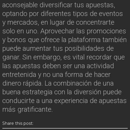
aconsejable diversificar tus apuestas,
optando por diferentes tipos de eventos
y mercados, en lugar de concentrarte
solo en uno. Aprovechar las promociones
y bonos que ofrece la plataforma también
puede aumentar tus posibilidades de
ganar. Sin embargo, es vital recordar que
las apuestas deben ser una actividad
entretenida y no una forma de hacer
dinero rápida. La combinación de una
buena estrategia con la diversión puede
conducirte a una experiencia de apuestas
más gratificante.
Share this post: