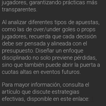
jugadores, garantizando prácticas más
transparentes.
Al analizar diferentes tipos de apuestas,
como las de over/under goles o props
jugadores, recuerda que cada decisión
debe ser pensada y alineada con el
presupuesto. Diseñar un enfoque
disciplinado no solo previene pérdidas,
sino que también puede abrir la puerta a
cuotas altas en eventos futuros.
Para mayor información, consulta el
artículo que discute estrategias
efectivas, disponible en este enlace:
1
win
.